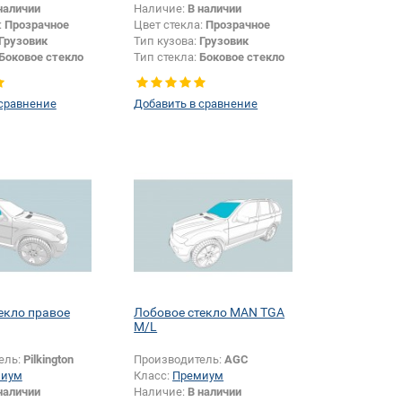
наличии
Наличие:
В наличии
:
Прозрачное
Цвет стекла:
Прозрачное
Грузовик
Тип кузова:
Грузовик
Боковое стекло
Тип стекла:
Боковое стекло
плоское
 сравнение
Добавить в сравнение
екло правое
Лобовое стекло MAN TGA
M/L
ель:
Pilkington
Производитель:
AGC
миум
Класс:
Премиум
наличии
Наличие:
В наличии