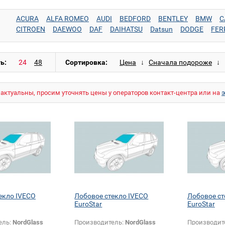
ACURA
ALFA ROMEO
AUDI
BEDFORD
BENTLEY
BMW
C
CITROEN
DAEWOO
DAF
DAIHATSU
Datsun
DODGE
FER
GREAT WALL
HONDA
HUMMER
HYUNDAI
INFINITI
ISUZU
LANCIA
LAND ROVER
LDV
LEXUS
LINCOLN
LuAZ
MAN
MOSKVITCH
NISSAN
OPEL
PEUGEOT
PORSCHE
PROTO
ь:
Сортировка:
SKODA
SMART
SSANGYONG
SUBARU
SUZUKI
TESLA
T
актуальны, просим уточнять цены у операторов контакт-центра или на
екло IVECO
Лобовое стекло IVECO
Лобовое ст
EuroStar
EuroStar
ель:
NordGlass
Производитель:
NordGlass
Производит