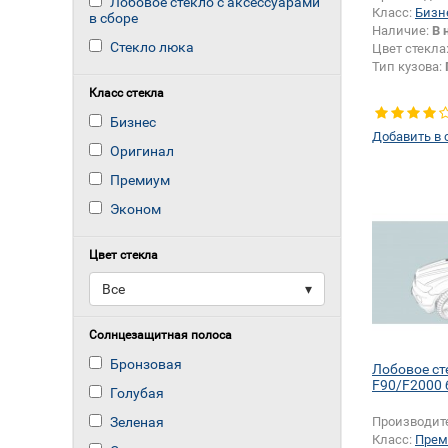
Лобовое стекло с аксессуарами
Класс:
Бизн
в сборе
Наличие:
В 
Стекло люка
Цвет стекла
Тип кузова:
Класс стекла
Бизнес
Добавить в 
Оригинал
Премиум
Эконом
Цвет стекла
Все
▾
Солнцезащитная полоса
Бронзовая
Лобовое с
F90/F2000
Голубая
Зеленая
Производит
Класс:
Прем