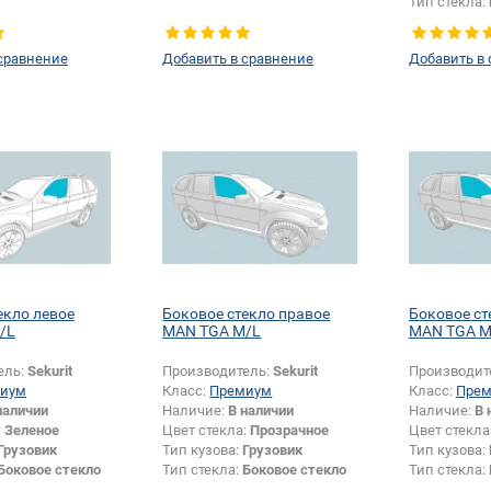
Тип стекла:
левое
сравнение
Добавить в сравнение
Добавить в
екло левое
Боковое стекло правое
Боковое ст
/L
MAN TGA M/L
MAN TGA M
ель:
Sekurit
Производитель:
Sekurit
Производит
иум
Класс:
Премиум
Класс:
Пре
наличии
Наличие:
В наличии
Наличие:
В 
:
Зеленое
Цвет стекла:
Прозрачное
Цвет стекла
Грузовик
Тип кузова:
Грузовик
Тип кузова:
Боковое стекло
Тип стекла:
Боковое стекло
Тип стекла:
правое
правое