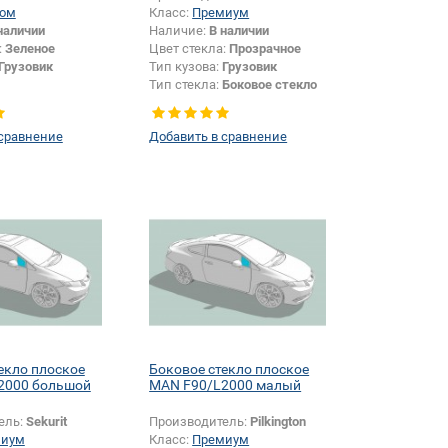
ом
Класс:
Премиум
наличии
Наличие:
В наличии
:
Зеленое
Цвет стекла:
Прозрачное
Грузовик
Тип кузова:
Грузовик
Тип стекла:
Боковое стекло
плоское
 сравнение
Добавить в сравнение
екло плоское
Боковое стекло плоское
2000 большой
MAN F90/L2000 малый
ель:
Sekurit
Производитель:
Pilkington
миум
Класс:
Премиум