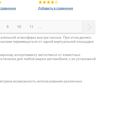
 сравнение
Добавить в сравнение
9
10
11
....
екательной атмосферы внутри салона. При этом далеко
я часами перемещаться от одной виртуальной площадки
ширному ассортименту автостекол от известных
ктически для любой марки автомобиля, с их установкой
смотрена возможность использования различных