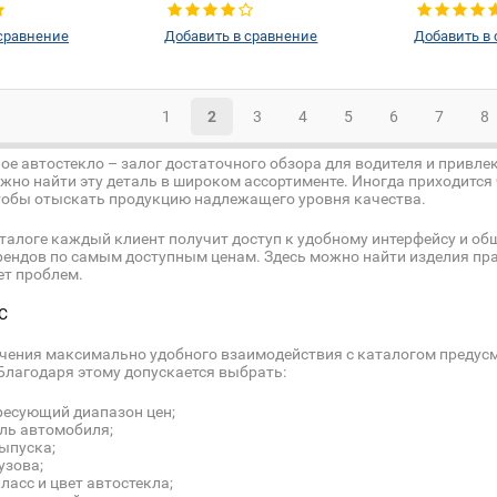
сравнение
Добавить в сравнение
Добавить в
1
2
3
4
5
6
7
8
ое автостекло – залог достаточного обзора для водителя и привл
ожно найти эту деталь в широком ассортименте. Иногда приходитс
чтобы отыскать продукцию надлежащего уровня качества.
талоге каждый клиент получит доступ к удобному интерфейсу и об
ендов по самым доступным ценам. Здесь можно найти изделия пра
ет проблем.
С
чения максимально удобного взаимодействия с каталогом преду
Благодаря этому допускается выбрать:
ресующий диапазон цен;
ль автомобиля;
ыпуска;
узова;
класс и цвет автостекла;