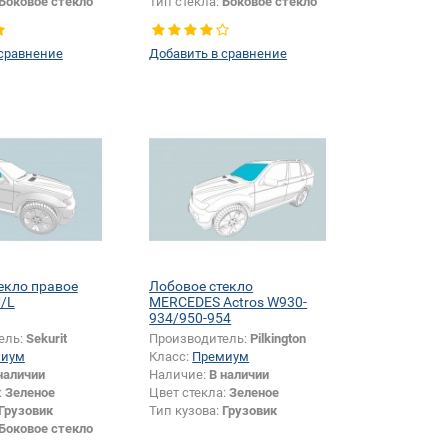
Боковое стекло
Тип стекла:
Боковое стекло
левое
 сравнение
Добавить в сравнение
екло правое
Лобовое стекло
/L
MERCEDES Actros W930-
934/950-954
ель:
Sekurit
Производитель:
Pilkington
миум
Класс:
Премиум
наличии
Наличие:
В наличии
:
Зеленое
Цвет стекла:
Зеленое
Грузовик
Тип кузова:
Грузовик
Боковое стекло