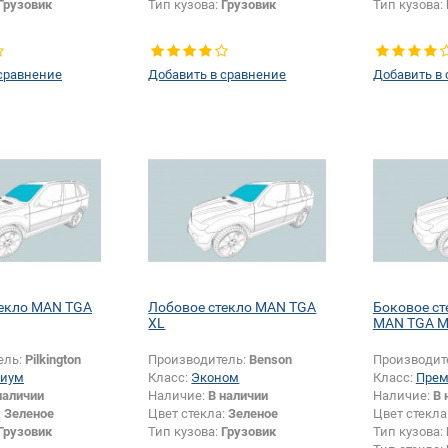
Грузовик
Тип кузова:
Грузовик
Тип кузова:
сравнение
Добавить в сравнение
Добавить в
текло MAN TGA
Лобовое стекло MAN TGA
Боковое ст
XL
MAN TGA M
ель:
Pilkington
Производитель:
Benson
Производит
иум
Класс:
Эконом
Класс:
Пре
наличии
Наличие:
В наличии
Наличие:
В 
:
Зеленое
Цвет стекла:
Зеленое
Цвет стекла
Грузовик
Тип кузова:
Грузовик
Тип кузова: