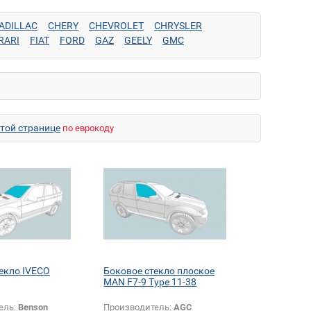
ADILLAC
CHERY
CHEVROLET
CHRYSLER
RARI
FIAT
FORD
GAZ
GEELY
GMC
IVECO
IZH
JAGUAR
JEEP
KAMAZ
KIA
KRAZ
MAZ
MAZDA
MERCEDES
MINI
MITSUBISHI
N
RENAULT
ROVER
SAAB
SCANIA
SCION
SEAT
OYOTA
UAZ
VOLKSWAGEN
VOLVO
ZAZ
ZIL
этой странице
по еврокоду
екло IVECO
Боковое стекло плоское
MAN F7-9 Type 11-38
ель:
Benson
Производитель:
AGC