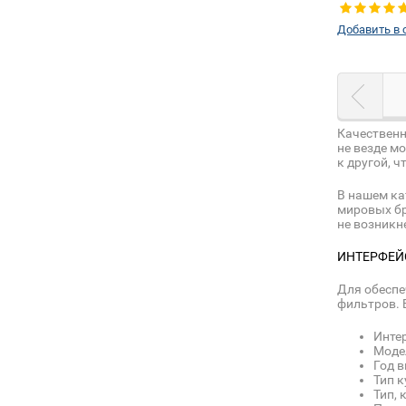
Добавить в 
Качественн
не везде м
к другой, 
В нашем ка
мировых бр
не возникн
ИНТЕРФЕЙ
Для обеспе
фильтров. 
Инте
Моде
Год в
Тип к
Тип, 