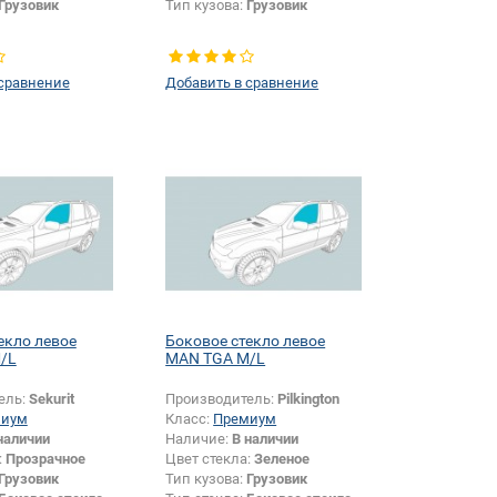
Грузовик
Тип кузова:
Грузовик
 сравнение
Добавить в сравнение
екло левое
Боковое стекло левое
/L
MAN TGA M/L
ель:
Sekurit
Производитель:
Pilkington
миум
Класс:
Премиум
наличии
Наличие:
В наличии
:
Прозрачное
Цвет стекла:
Зеленое
Грузовик
Тип кузова:
Грузовик