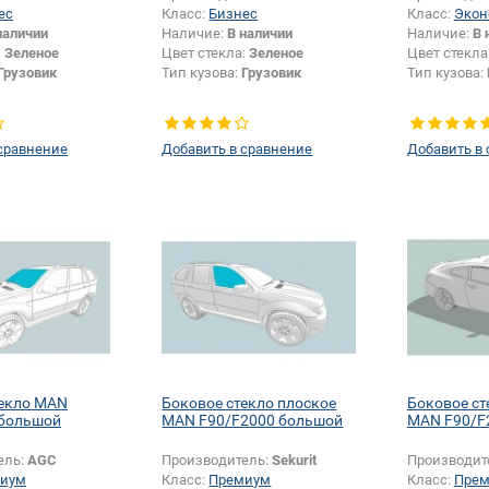
ес
Класс:
Бизнес
Класс:
Экон
наличии
Наличие:
В наличии
Наличие:
В 
:
Зеленое
Цвет стекла:
Зеленое
Цвет стекла
Грузовик
Тип кузова:
Грузовик
Тип кузова:
сравнение
Добавить в сравнение
Добавить в
текло MAN
Боковое стекло плоское
Боковое ст
 большой
MAN F90/F2000 большой
MAN F90/F
ель:
AGC
Производитель:
Sekurit
Производит
иум
Класс:
Премиум
Класс:
Пре