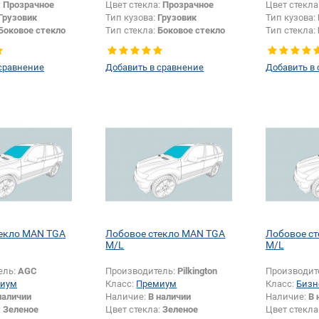
:
Прозрачное
Цвет стекла:
Прозрачное
Цвет стекла
Грузовик
Тип кузова:
Грузовик
Тип кузова:
Боковое стекло
Тип стекла:
Боковое стекло
Тип стекла:
правое
правое
сравнение
Добавить в сравнение
Добавить в
текло MAN TGA
Лобовое стекло MAN TGA
Лобовое с
M/L
M/L
ель:
AGC
Производитель:
Pilkington
Производит
иум
Класс:
Премиум
Класс:
Бизн
наличии
Наличие:
В наличии
Наличие:
В 
:
Зеленое
Цвет стекла:
Зеленое
Цвет стекла