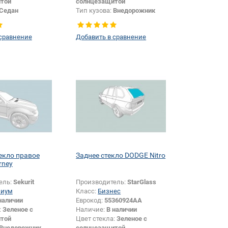
той
солнцезащитой
Седан
Тип кузова:
Внедорожник
Тип стекла:
Боковое стекло
левое
 сравнение
Добавить в сравнение
екло правое
Заднее стекло DODGE Nitro
rney
ель:
Sekurit
Производитель:
StarGlass
миум
Класс:
Бизнес
наличии
Еврокод:
55360924AA
:
Зеленое с
Наличие:
В наличии
той
Цвет стекла:
Зеленое с
Внедорожник
солнцезащитой