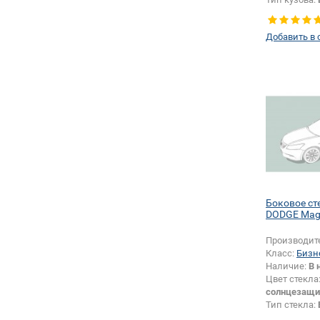
Тип стекла:
правое
Добавить в 
Боковое ст
DODGE Ma
Производит
Класс:
Бизн
Наличие:
В 
Цвет стекла
солнцезащи
Тип стекла:
левое