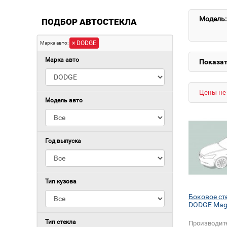
Модель:
ПОДБОР АВТОСТЕКЛА
× DODGE
Марка авто:
Марка авто
Показат
Цены не 
Модель авто
Год выпуска
Тип кузова
Боковое ст
DODGE Ma
Тип стекла
Производит