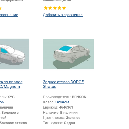
Боковое стекло
Тип кузова:
Внедорожник
Тип стекла:
Заднее стекло
 сравнение
Добавить в сравнение
екло правое
Заднее стекло DODGE
0C/Magnum
Stratus
ель:
XYG
Производитель:
BENSON
ом
Класс:
Эконом
наличии
Еврокод:
4646361
:
Зеленое с
Наличие:
В наличии
той
Цвет стекла:
Зеленое
Боковое стекло
Тип кузова:
Седан
Тип стекла:
Заднее стекло