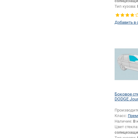
солнцезащи
Тип кузова:
Тип стекла:
правое
Добавить в 
Боковое ст
DODGE Jou
Производит
Класс:
Прем
Наличие:
В 
Цвет стекла
солнцезащи
Тип кузова: