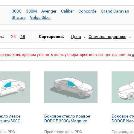
300C
300M
Avenger
Caliber
Concorde
Grand Caravan
Stratus
Volga Siber
ь:
Сортировка:
актуальны, просим уточнять цены у операторов контакт-центра или на
екло левое
Боковое стекло правое
Боковое ст
gnum/300C
DODGE 300C/Magnum
DODGE Neo
ель:
PPG
Производитель:
PPG
Производит