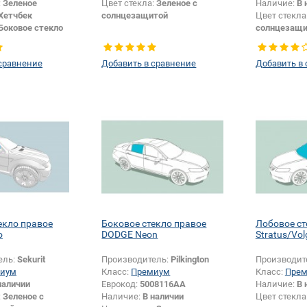
:
Зеленое
Цвет стекла:
Зеленое с
Наличие:
В 
Хетчбек
солнцезащитой
Цвет стекла
Боковое стекло
солнцезащи
Тип кузова:
сравнение
Добавить в сравнение
Добавить в
екло правое
Боковое стекло правое
Лобовое с
o
DODGE Neon
Stratus/Vol
ель:
Sekurit
Производитель:
Pilkington
Производит
иум
Класс:
Премиум
Класс:
Пре
наличии
Еврокод:
5008116AA
Наличие:
В 
:
Зеленое с
Наличие:
В наличии
Цвет стекла