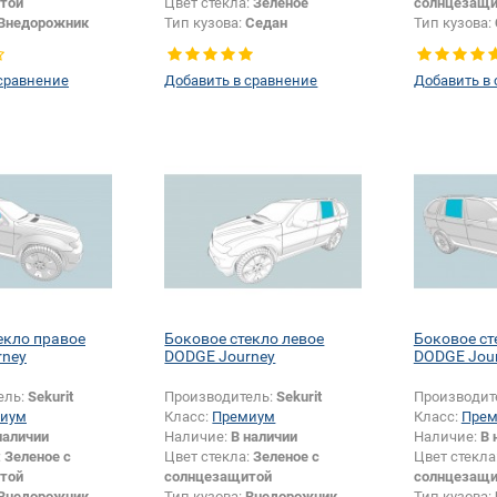
той
Цвет стекла:
Зеленое
солнцезащи
Внедорожник
Тип кузова:
Седан
Тип кузова:
Боковое стекло
Тип стекла:
Боковое стекло
правое
сравнение
Добавить в сравнение
Добавить в
екло правое
Боковое стекло левое
Боковое ст
rney
DODGE Journey
DODGE Jou
ель:
Sekurit
Производитель:
Sekurit
Производит
иум
Класс:
Премиум
Класс:
Пре
наличии
Наличие:
В наличии
Наличие:
В 
:
Зеленое с
Цвет стекла:
Зеленое с
Цвет стекла
той
солнцезащитой
солнцезащи
Внедорожник
Тип кузова:
Внедорожник
Тип кузова: