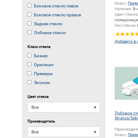
Класс:
Прем
Боковое стекло левое
Наличие:
В 
Цвет стекла
Боковое стекло правое
солнцезащи
Заднее стекло
Тип стекла:
левое
Лобовое стекло
Добавить в 
Класс стекла
Бизнес
Оригинал
Премиум
Эконом
Цвет стекла
Все
▾
Лобовое с
Stratus/Seb
Производитель
Производит
Все
▾
Класс:
Прем