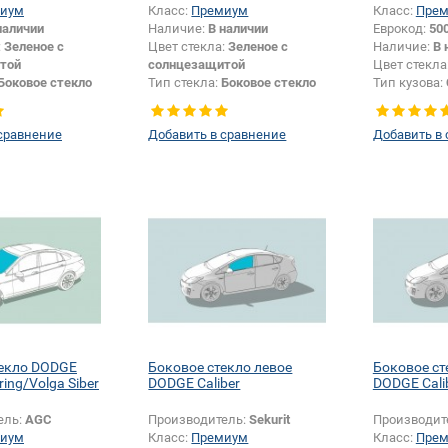
иум
Класс:
Премиум
Класс:
Пре
наличии
Наличие:
В наличии
Еврокод:
50
:
Зеленое с
Цвет стекла:
Зеленое с
Наличие:
В 
той
солнцезащитой
Цвет стекла
Боковое стекло
Тип стекла:
Боковое стекло
Тип кузова:
правое
Тип стекла:
левое
сравнение
Добавить в сравнение
Добавить в
текло DODGE
Боковое стекло левое
Боковое ст
ring/Volga Siber
DODGE Caliber
DODGE Cali
ель:
AGC
Производитель:
Sekurit
Производит
иум
Класс:
Премиум
Класс:
Пре