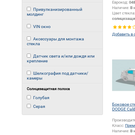
Еврокод:
04
Наличие:
В 
Привулканизированный
Цвет стекла
молдинг
солнцезащи
Цвет полос
VIN окно
Тип кузова:
Добавить в 
Аксессуары для монтажа
стекла
Датчик света и/или дождя или
крепление
Шелкография под датчики/
камеры
Солнцезащитная полоса
Голубая
Боковое ст
Серая
DODGE Cali
Производит
Класс:
Прем
Наличие:
В 