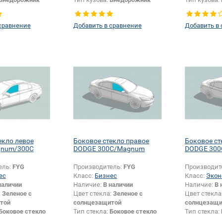
Боковое стекло
Тип стекла:
Боковое стекло
Тип стекла:
левое
правое
сравнение
Добавить в сравнение
Добавить в
екло левое
Боковое стекло правое
Боковое ст
gnum/300C
DODGE 300C/Magnum
DODGE 30
ель:
FYG
Производитель:
FYG
Производит
ес
Класс:
Бизнес
Класс:
Экон
наличии
Наличие:
В наличии
Наличие:
В 
:
Зеленое с
Цвет стекла:
Зеленое с
Цвет стекла
той
солнцезащитой
солнцезащи
Боковое стекло
Тип стекла:
Боковое стекло
Тип стекла:
правое
правое