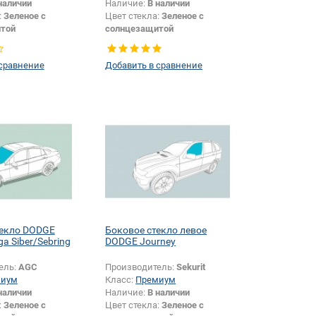
наличии
Наличие:
В наличии
:
Зеленое с
Цвет стекла:
Зеленое с
той
солнцезащитой
Внедорожник
Тип кузова:
Внедорожник
Тип стекла:
Боковое стекло
 сравнение
Добавить в сравнение
левое
текло DODGE
Боковое стекло левое
ga Siber/Sebring
DODGE Journey
ель:
AGC
Производитель:
Sekurit
миум
Класс:
Премиум
наличии
Наличие:
В наличии
:
Зеленое с
Цвет стекла:
Зеленое с