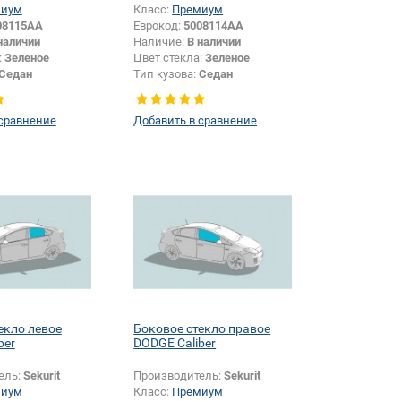
миум
Класс:
Премиум
08115AA
Еврокод:
5008114AA
наличии
Наличие:
В наличии
:
Зеленое
Цвет стекла:
Зеленое
Седан
Тип кузова:
Седан
Боковое стекло
Тип стекла:
Боковое стекло
правое
 сравнение
Добавить в сравнение
екло левое
Боковое стекло правое
ber
DODGE Caliber
ель:
Sekurit
Производитель:
Sekurit
миум
Класс:
Премиум