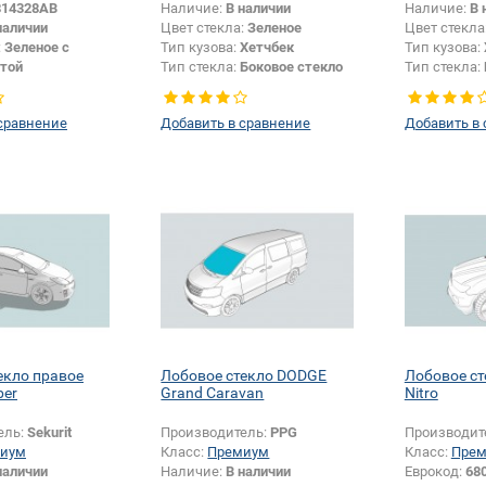
814328AB
Наличие:
В наличии
Наличие:
В 
наличии
Цвет стекла:
Зеленое
Цвет стекла
:
Зеленое с
Тип кузова:
Хетчбек
Тип кузова:
той
Тип стекла:
Боковое стекло
Тип стекла:
ы:
Голубая
левое
левое
Седан
сравнение
Добавить в сравнение
Добавить в
екло правое
Лобовое стекло DODGE
Лобовое с
ber
Grand Caravan
Nitro
ель:
Sekurit
Производитель:
PPG
Производит
иум
Класс:
Премиум
Класс:
Пре
наличии
Наличие:
В наличии
Еврокод:
68