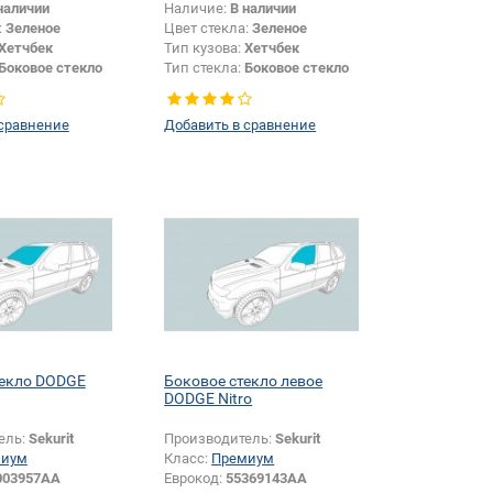
наличии
Наличие:
В наличии
:
Зеленое
Цвет стекла:
Зеленое
Хетчбек
Тип кузова:
Хетчбек
Боковое стекло
Тип стекла:
Боковое стекло
правое
 сравнение
Добавить в сравнение
текло DODGE
Боковое стекло левое
DODGE Nitro
ель:
Sekurit
Производитель:
Sekurit
миум
Класс:
Премиум
003957AA
Еврокод:
55369143AA