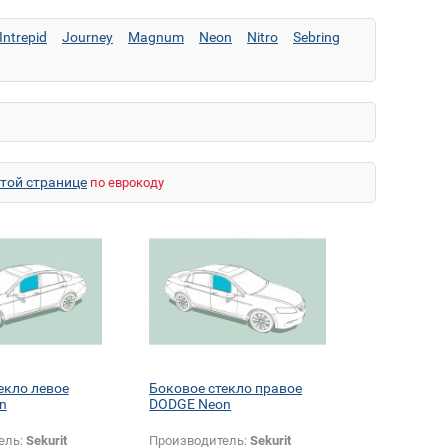
Intrepid
Journey
Magnum
Neon
Nitro
Sebring
этой странице
по еврокоду
екло левое
Боковое стекло правое
n
DODGE Neon
ель:
Sekurit
Производитель:
Sekurit