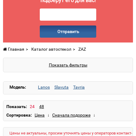
подберут его для вас!
Отправить
Главная
Каталог автостекол
ZAZ
Показать фильтры
Модель:
Lanos
Slavuta
Tavria
Показать:
Сортировка:
Цены не актуальны, просим уточнять цены у операторов контакт-