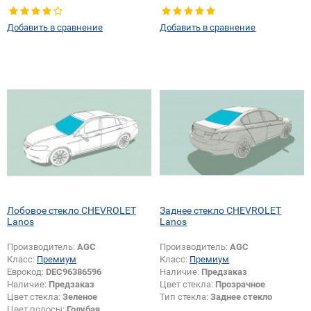
крепления зеркала:
Да
Добавить в сравнение
Добавить в сравнение
Лобовое стекло CHEVROLET
Заднее стекло CHEVROLET
Lanos
Lanos
Производитель:
AGC
Производитель:
AGC
Класс:
Премиум
Класс:
Премиум
Еврокод:
DEC96386596
Наличие:
Предзаказ
Наличие:
Предзаказ
Цвет стекла:
Прозрачное
Цвет стекла:
Зеленое
Тип стекла:
Заднее стекло
Цвет полосы:
Голубая