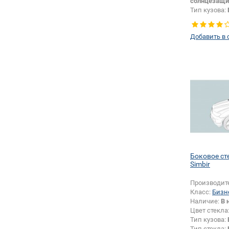
солнцезащи
Тип кузова:
Тип стекла:
правое
Добавить в 
Изменение 
Боковое ст
Simbir
Производит
Класс:
Бизн
Наличие:
В 
Цвет стекла
Тип кузова:
Тип стекла: