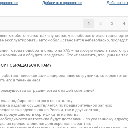
сравнение
Добавить в сравнение
Добавить в
1
2
3
4
ленных обстоятельствах случается, что лобовое стекло транспортн
ае эксплуатировать автомобиль становится небезопасно, последс
ния готова подобрать стекло на УАЗ – на любую модель такого тра
 компании и обсудить все детали. Стоит заметить, что цены на т
ТОИТ ОБРАЩАТЬСЯ К НАМ?
 работают высококвалифицированные сотрудники, которые готовы
ть его в течение часа.
реимущества сотрудничества с нашей компанией:
текла подбираются строго по каталогу;
новка изделий осуществляется по предварительной записи;
едлагаем изделия как из России, так и других стран;
сю продукцию есть сертификаты качества;
необходимости автостекла будут доставлены по указанному адресу;
зделия предоставляется долгосрочная гарантия;
ания предлагает бесплатную консультацию по подбору продукции;