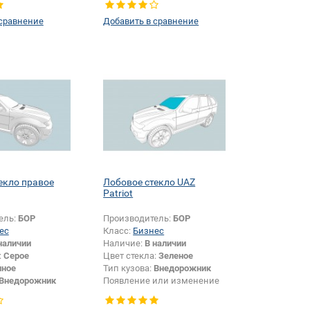
левое
 сравнение
Добавить в сравнение
екло правое
Лобовое стекло UAZ
Patriot
ель:
БОР
Производитель:
БОР
ес
Класс:
Бизнес
наличии
Наличие:
В наличии
:
Серое
Цвет стекла:
Зеленое
нное
Тип кузова:
Внедорожник
Внедорожник
Появление или изменение
Боковое стекло
крепления зеркала:
Да