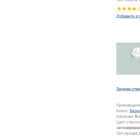
левое
Добавить в 
Заднее стек
Производит
Класс:
Бизн
Наличие:
В 
Цвет стекла
затонирова
Тип кузова:
Тип стекла: