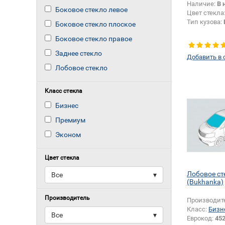
Наличие:
В 
Боковое стекло левое
Цвет стекла
Тип кузова:
Боковое стекло плоское
Боковое стекло правое
Заднее стекло
Добавить в 
Лобовое стекло
Класс стекла
Бизнес
Премиум
Эконом
Цвет стекла
Лобовое ст
Все
▾
(Bukhanka)
Производитель
Производит
Класс:
Бизн
Все
▾
Еврокод:
45