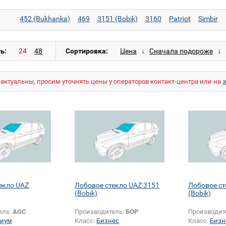
452 (Bukhanka)
469
3151 (Bobik)
3160
Patriot
Simbir
ь:
Сортировка:
актуальны, просим уточнять цены у операторов контакт-центра или на
екло UAZ
Лобовое стекло UAZ 3151
Лобовое ст
(Bobik)
(Bobik)
ель:
AGC
Производитель:
БОР
Производит
иум
Класс:
Бизнес
Класс:
Бизн