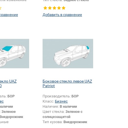
зеркала:
Да
 сравнение
Добавить в сравнение
екло UAZ
Боковое стекло левое UAZ
0
Patriot
ель:
БОР
Производитель:
БОР
ес
Класс:
Бизнес
наличии
Наличие:
В наличии
:
Зеленое
Цвет стекла:
Зеленое с
Внедорожник
солнцезащитой
ьные
Тип кузова:
Внедорожник
размеров:
Да
Тип стекла:
Боковое стекло