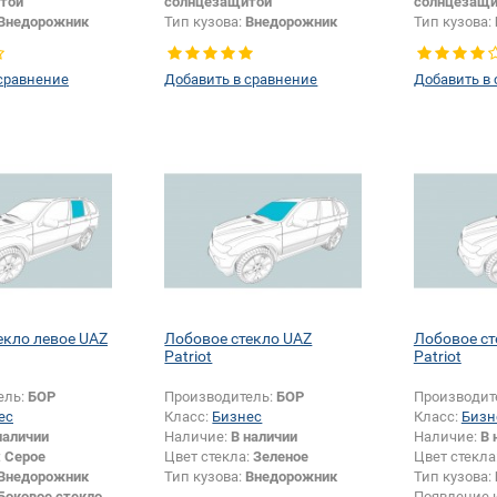
той
солнцезащитой
солнцезащи
Внедорожник
Тип кузова:
Внедорожник
Тип кузова:
Боковое стекло
Тип стекла:
Боковое стекло
Незначител
левое
изменения 
сравнение
Добавить в сравнение
Добавить в
размера:
Да
Изменение размера:
Да
екло левое UAZ
Лобовое стекло UAZ
Лобовое ст
Patriot
Patriot
ель:
БОР
Производитель:
БОР
Производит
ес
Класс:
Бизнес
Класс:
Бизн
наличии
Наличие:
В наличии
Наличие:
В 
:
Серое
Цвет стекла:
Зеленое
Цвет стекла
Внедорожник
Тип кузова:
Внедорожник
Тип кузова:
Боковое стекло
Появление 