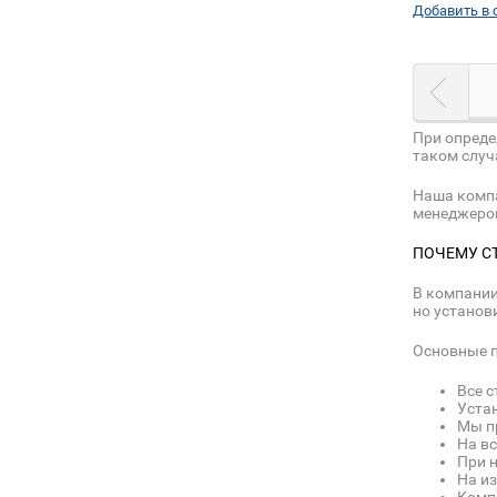
Добавить в 
При опреде
таком случ
Наша компа
менеджером
ПОЧЕМУ С
В компании
но установи
Основные п
Все с
Уста
Мы пр
На в
При 
На и
Комп