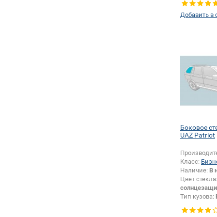
Добавить в 
Боковое ст
UAZ Patriot
Производит
Класс:
Бизн
Наличие:
В 
Цвет стекла
солнцезащи
Тип кузова:
Тип стекла:
правое