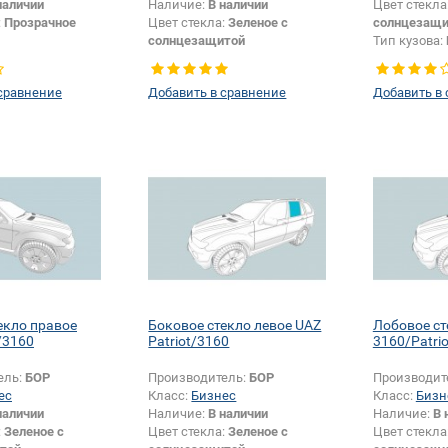
наличии
Наличие:
В наличии
Цвет стекла
:
Прозрачное
Цвет стекла:
Зеленое с
солнцезащи
солнцезащитой
Тип кузова:
Тип кузова:
Внедорожник
Тип стекла:
Незначительные
правое
сравнение
Добавить в сравнение
Добавить в
изменения размеров:
Да
екло правое
Боковое стекло левое UAZ
Лобовое ст
/3160
Patriot/3160
3160/Patrio
ель:
БОР
Производитель:
БОР
Производит
ес
Класс:
Бизнес
Класс:
Бизн
наличии
Наличие:
В наличии
Наличие:
В 
:
Зеленое с
Цвет стекла:
Зеленое с
Цвет стекла