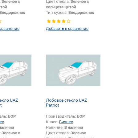
:
Зеленое с
Цвет стекла:
Зеленое с
той
солнцезащитой
Внедорожник
Тип кузова:
Внедорожник
Боковое стекло
Тип стекла:
Боковое стекло
левое
 сравнение
Добавить в сравнение
екло UAZ
Лобовое стекло UAZ
t
Patriot
ель:
БОР
Производитель:
БОР
ес
Класс:
Бизнес
наличии
Наличие:
В наличии
:
Зеленое с
Цвет стекла:
Зеленое