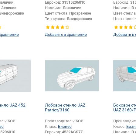
наличии
Еврокод:
31515206010
Еврокод:
31
:
Зеленое
Наличие:
В наличии
Наличие:
В 
Внедорожник
Цвет стекла:
Прозрачное
Цвет стекла
Тип кузова:
Внедорожник
Цвет полос
Продукт закодированный с
Тип кузова:
символами D/F/S/T/Y до
Продукт за
сравнение
Добавить в сравнение
Добавить в
21.09.2005:
Да
символами 
21.09.2005:
екло UAZ 452
Лобовое стекло UAZ
Боковое ст
Patriot/3160
UAZ 3160/P
ель:
БОР
Производитель:
БОР
Производит
ес
Класс:
Бизнес
Класс:
Бизн
25206010
Еврокод:
4532AGS7Z
Наличие:
В 