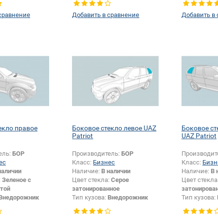
сравнение
Добавить в сравнение
Добавить в
екло правое
Боковое стекло левое UAZ
Боковое ст
Patriot
UAZ Patriot
ель:
БОР
Производитель:
БОР
Производит
ес
Класс:
Бизнес
Класс:
Бизн
наличии
Наличие:
В наличии
Наличие:
В 
:
Зеленое с
Цвет стекла:
Серое
Цвет стекла
той
затонированное
затонирова
Внедорожник
Тип кузова:
Внедорожник
Тип кузова:
Боковое стекло
Тип стекла:
Боковое стекло
Тип стекла:
левое
правое