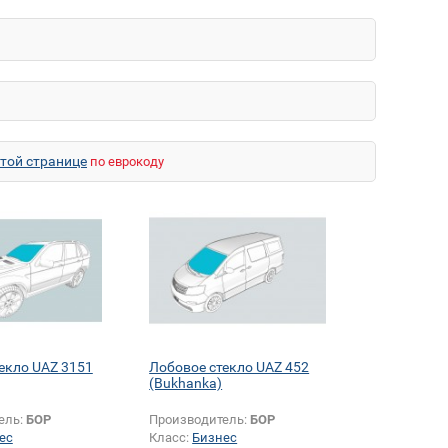
этой странице
по еврокоду
екло UAZ 3151
Лобовое стекло UAZ 452
(Bukhanka)
ель:
БОР
Производитель:
БОР
ес
Класс:
Бизнес