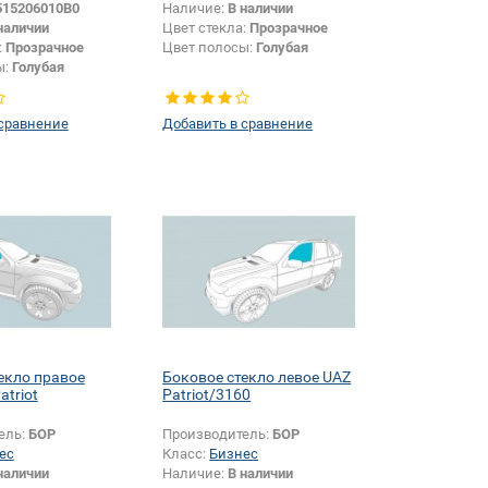
515206010B0
Наличие:
В наличии
наличии
Цвет стекла:
Прозрачное
:
Прозрачное
Цвет полосы:
Голубая
ы:
Голубая
Внедорожник
кодированный с
 сравнение
Добавить в сравнение
D/F/S/T/Y до
Да
екло правое
Боковое стекло левое UAZ
atriot
Patriot/3160
ель:
БОР
Производитель:
БОР
ес
Класс:
Бизнес
наличии
Наличие:
В наличии