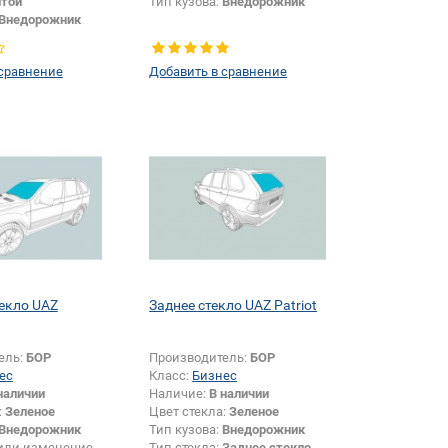
той
Тип кузова:
Внедорожник
Внедорожник
ьные
размеров:
Да
 сравнение
Добавить в сравнение
екло UAZ
Заднее стекло UAZ Patriot
ель:
БОР
Производитель:
БОР
ес
Класс:
Бизнес
наличии
Наличие:
В наличии
:
Зеленое
Цвет стекла:
Зеленое
Внедорожник
Тип кузова:
Внедорожник
или изменение
Тип стекла:
Заднее стекло