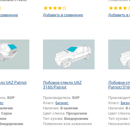
крепления 
сравнение
Добавить в сравнение
Добавить в
ло UAZ Patriot
Лобовое стекло UAZ
Лобовое ст
3160/Patriot
Patriot/316
ель:
БОР
Производитель:
БОР
Производит
ес
Класс:
Бизнес
Класс:
Бизн
наличии
Наличие:
В наличии
Наличие:
В 
:
Серое
Цвет стекла:
Прозрачное
Цвет стекла
нное
Тип кузова:
Внедорожник
Тип кузова:
Внедорожник
Появление или изменение
Незначител
Заднее стекло
шелкографии:
Да
изменения 