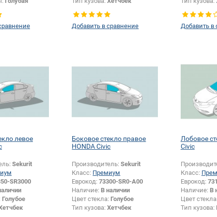
ы:
Голубая
Тип кузова:
Хетчбек
Тип кузова:
крепления
Тип стекла:
Боковое стекло
Тип стекла:
шелкографии:
Да
левое
левое
сравнение
Добавить в сравнение
Добавить в
екло левое
Боковое стекло правое
Лобовое с
c
HONDA Civic
Civic
ель:
Sekurit
Производитель:
Sekurit
Производит
иум
Класс:
Премиум
Класс:
Пре
350-SR3000
Еврокод:
73300-SR0-A00
Еврокод:
73
наличии
Наличие:
В наличии
Наличие:
В 
:
Голубое
Цвет стекла:
Голубое
Цвет стекла
Хетчбек
Тип кузова:
Хетчбек
Тип кузова:
Боковое стекло
Тип стекла:
Боковое стекло