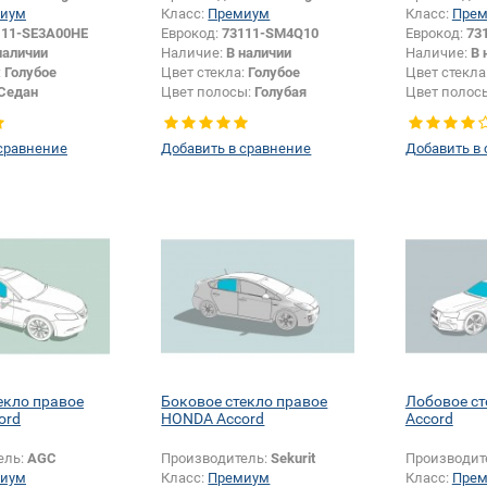
иум
Класс:
Премиум
Класс:
Пре
111-SE3A00HE
Еврокод:
73111-SM4Q10
Еврокод:
73
наличии
Наличие:
В наличии
Наличие:
В 
:
Голубое
Цвет стекла:
Голубое
Цвет стекла
Седан
Цвет полосы:
Голубая
Цвет полос
сравнение
Добавить в сравнение
Добавить в
екло правое
Боковое стекло правое
Лобовое с
ord
HONDA Accord
Accord
ель:
AGC
Производитель:
Sekurit
Производит
иум
Класс:
Премиум
Класс:
Пре