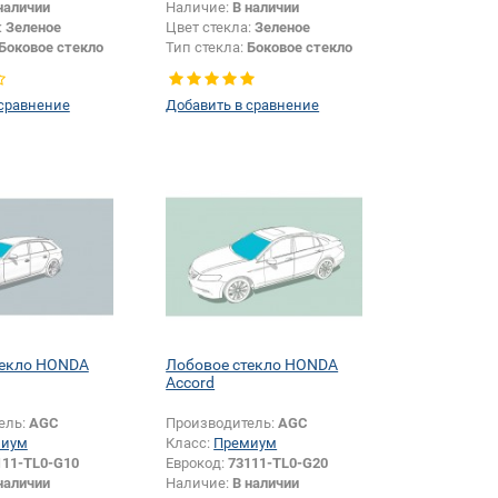
наличии
Наличие:
В наличии
:
Зеленое
Цвет стекла:
Зеленое
Боковое стекло
Тип стекла:
Боковое стекло
левое
 сравнение
Добавить в сравнение
текло HONDA
Лобовое стекло HONDA
Accord
ель:
AGC
Производитель:
AGC
миум
Класс:
Премиум
111-TL0-G10
Еврокод:
73111-TL0-G20
наличии
Наличие:
В наличии