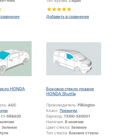
Хетчбек
Тип кузова:
Седан
Боковое стекло
 сравнение
Добавить в сравнение
текло HONDA
Боковое стекло правое
HONDA Shuttle
ель:
AGC
Производитель:
Pilkington
миум
Класс:
Премиум
111-SR8A00
Еврокод:
73300-SX0G01
наличии
Наличие:
В наличии
:
Зеленое
Цвет стекла:
Зеленое
Купе
Тип стекла:
Боковое стекло
правое