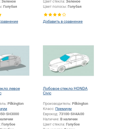
:
Зеленое
Цвет стекла:
Зеленое
ы:
Голубая
Цвет полосы:
Голубая
Изменение крепления
зеркала + шелкографии:
Да
 сравнение
Добавить в сравнение
екло левое
Лобовое стекло HONDA
c
Civic
ель:
Pilkington
Производитель:
Pilkington
миум
Класс:
Премиум
350-SH3000
Еврокод:
73100-SH4A00
наличии
Наличие:
В наличии
:
Голубое
Цвет стекла:
Голубое