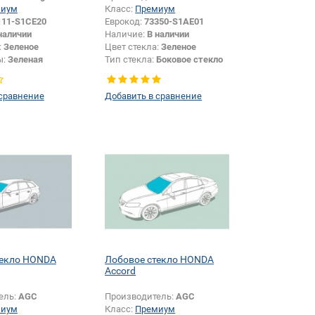
миум
Класс:
Премиум
111-S1CE20
Еврокод:
73350-S1AE01
наличии
Наличие:
В наличии
:
Зеленое
Цвет стекла:
Зеленое
ы:
Зеленая
Тип стекла:
Боковое стекло
левое
 сравнение
Добавить в сравнение
текло HONDA
Лобовое стекло HONDA
Accord
ель:
AGC
Производитель:
AGC
миум
Класс:
Премиум