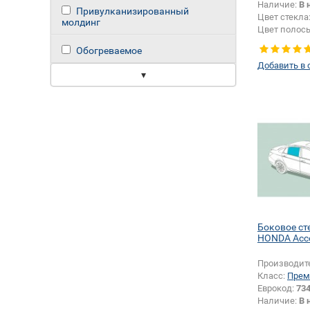
Наличие:
В 
Привулканизированный
Цвет стекла
молдинг
Цвет полос
Обогреваемое
Добавить в 
▾
Боковое ст
HONDA Acc
Производит
Класс:
Прем
Еврокод:
73
Наличие:
В 