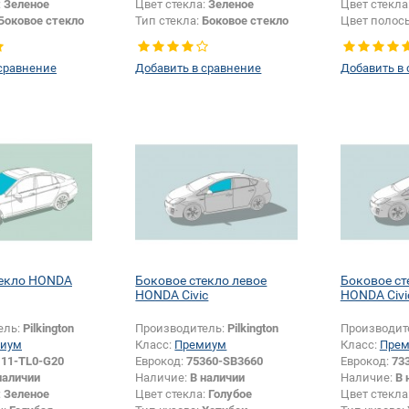
:
Зеленое
Цвет стекла:
Зеленое
Цвет стекла
Боковое стекло
Тип стекла:
Боковое стекло
Цвет полос
правое
сравнение
Добавить в сравнение
Добавить в
текло HONDA
Боковое стекло левое
Боковое ст
HONDA Civic
HONDA Civi
ель:
Pilkington
Производитель:
Pilkington
Производит
иум
Класс:
Премиум
Класс:
Пре
111-TL0-G20
Еврокод:
75360-SB3660
Еврокод:
73
наличии
Наличие:
В наличии
Наличие:
В 
:
Зеленое
Цвет стекла:
Голубое
Цвет стекла