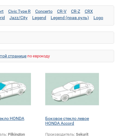
rt
Civic Type R
Concerto
CR-V
CR-Z
CRX
rid
Jazz/City
Legend
Legend (прав.руль)
Logo
Stream (прав.руль)
этой странице
по еврокоду
текло HONDA
Боковое стекло левое
HONDA Accord
ель:
Pilkington
Производитель:
Sekurit