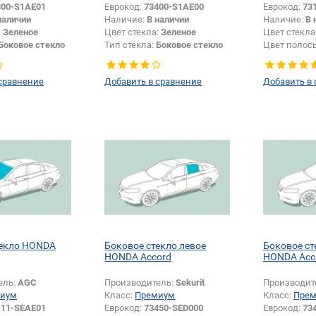
300-S1AE01
Еврокод:
73400-S1AE00
Еврокод:
73
наличии
Наличие:
В наличии
Наличие:
В 
:
Зеленое
Цвет стекла:
Зеленое
Цвет стекла
Боковое стекло
Тип стекла:
Боковое стекло
Цвет полос
правое
сравнение
Добавить в сравнение
Добавить в
текло HONDA
Боковое стекло левое
Боковое ст
HONDA Accord
HONDA Acc
ель:
AGC
Производитель:
Sekurit
Производит
иум
Класс:
Премиум
Класс:
Пре
111-SEAE01
Еврокод:
73450-SED000
Еврокод:
73