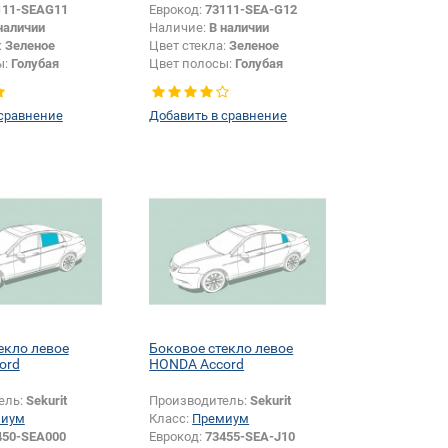
111-SEAG11
Еврокод:
73111-SEA-G12
наличии
Наличие:
В наличии
:
Зеленое
Цвет стекла:
Зеленое
ы:
Голубая
Цвет полосы:
Голубая
Появление или изменение
шелкографии:
Да
 сравнение
Добавить в сравнение
екло левое
Боковое стекло левое
ord
HONDA Accord
ель:
Sekurit
Производитель:
Sekurit
миум
Класс:
Премиум
450-SEA000
Еврокод:
73455-SEA-J10