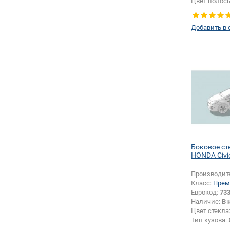
Цвет полос
Изменение 
зеркала + 
Добавить в 
Боковое ст
HONDA Civi
Производит
Класс:
Прем
Еврокод:
73
Наличие:
В 
Цвет стекла
Тип кузова:
Тип стекла: