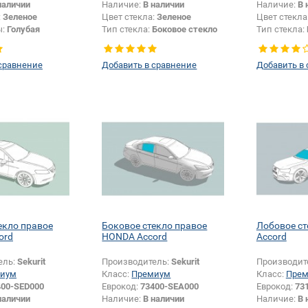
наличии
Наличие:
В наличии
Наличие:
В 
:
Зеленое
Цвет стекла:
Зеленое
Цвет стекла
ы:
Голубая
Тип стекла:
Боковое стекло
Тип стекла:
левое
левое
сравнение
Добавить в сравнение
Добавить в
екло правое
Боковое стекло правое
Лобовое с
ord
HONDA Accord
Accord
ель:
Sekurit
Производитель:
Sekurit
Производит
иум
Класс:
Премиум
Класс:
Пре
400-SED000
Еврокод:
73400-SEA000
Еврокод:
73
наличии
Наличие:
В наличии
Наличие:
В 