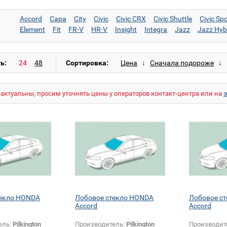
Accord
Capa
City
Civic
Civic CRX
Civic Shuttle
Civic Spo
Element
Fit
FR-V
HR-V
Insight
Integra
Jazz
Jazz Hyb
Odyssey
Pilot
Prelude
S2000
Shuttle
Stepwgn
Stream
ь:
Сортировка:
актуальны, просим уточнять цены у операторов контакт-центра или на
текло HONDA
Лобовое стекло HONDA
Лобовое с
Accord
Accord
ель:
Pilkington
Производитель:
Pilkington
Производит