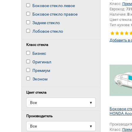
Класс:
Прем
Боковое стекло левое
Еврокод:
73
Боковое стекло правое
Наличие:
В 
Цвет стекла
Заднее стекло
Тип кузова:
Лобовое стекло
Добавить в 
Класс стекла
Бизнес
Оригинал
Премиум
Эконом
Цвет стекла
Все
▾
Боковое ст
HONDA Acc
Производитель
Производит
Все
▾
Класс:
Прем