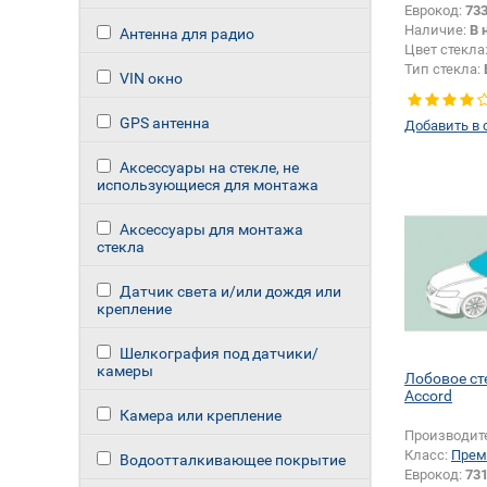
Еврокод:
73
Наличие:
В 
Антенна для радио
Цвет стекла
Тип стекла:
VIN окно
правое
GPS антенна
Добавить в 
Аксессуары на стекле, не
использующиеся для монтажа
Аксессуары для монтажа
стекла
Датчик света и/или дождя или
крепление
Шелкография под датчики/
камеры
Лобовое с
Accord
Камера или крепление
Производит
Класс:
Прем
Водоотталкивающее покрытие
Еврокод:
73