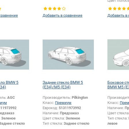
Цвет полос
сравнение
Добавить в сравнение
Добавить в
кло BMW 5
Заднее стекло BMW 5
Боковое ст
E34)
(E34)/M5 (E34)
BMW M5 (E3
ель:
AGC
Производитель:
Pilkington
Производит
иум
Класс:
Премиум
Класс:
Пре
311973992
Еврокод:
51311973992
Наличие:
Пр
едзаказ
Наличие:
Предзаказ
Цвет стекла
:
Зеленое
Цвет стекла:
Зеленое
Тип стекла:
Заднее стекло
Тип стекла:
Заднее стекло
левое