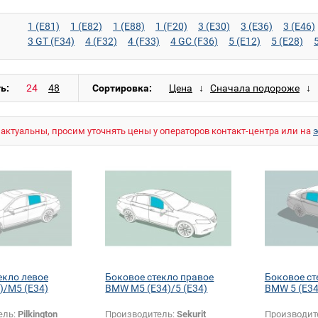
1 (E81)
1 (E82)
1 (E88)
1 (F20)
3 (E30)
3 (E36)
3 (E46)
3 GT (F34)
4 (F32)
4 (F33)
4 GC (F36)
5 (E12)
5 (E28)
5 GT (F07)
6 (E24)
6 (E63)
6 (E64)
6 (F12)
6 (F13)
6 GC
7 (F02)
7 (F04)
7 (G11)
8 (E31)
I3 (I01)
M3 (E30)
M3 (
M5 (E34)
M5 (E39)
M5 (E60)
M5 (E61)
M6 (E63)
M6 (E6
ь:
Сортировка:
X1 (F48)
X3 (E83)
X3 (F25)
X4 (F26)
X5 (E53)
X5 (E70)
X6 M (E71)
Z3 (E36)
Z4 (E85)
Z4 (E86)
Z4 (E89)
Z4 M (E
актуальны, просим уточнять цены у операторов контакт-центра или на
екло левое
Боковое стекло правое
Боковое ст
)/M5 (E34)
BMW M5 (E34)/5 (E34)
BMW 5 (E34
ель:
Pilkington
Производитель:
Sekurit
Производит