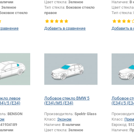
наличии
Цвет стекла:
Зеленое
Наличие:
В 
:
Зеленое
Тип стекла:
Боковое стекло
Цвет стекла
Боковое стекло
правое
Тип стекла:
правое
сравнение
Добавить в сравнение
Добавить в
екло левое
Лобовое стекло BMW 5
Лобовое с
4)/5 (E34)
(E34)/M5 (E34)
(E34)/5 (E3
ель:
BENSON
Производитель:
Spektr Glass
Производит
ом
Класс:
Эконом
Класс:
Пре
341934189
Наличие:
В наличии
Еврокод:
51
наличии
Цвет стекла:
Зеленое
Наличие:
Пр