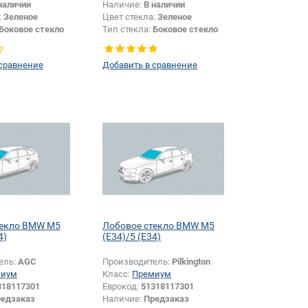
наличии
Наличие:
В наличии
:
Зеленое
Цвет стекла:
Зеленое
Боковое стекло
Тип стекла:
Боковое стекло
правое
 сравнение
Добавить в сравнение
текло BMW M5
Лобовое стекло BMW M5
4)
(E34)/5 (E34)
ель:
AGC
Производитель:
Pilkington
миум
Класс:
Премиум
318117301
Еврокод:
51318117301
едзаказ
Наличие:
Предзаказ