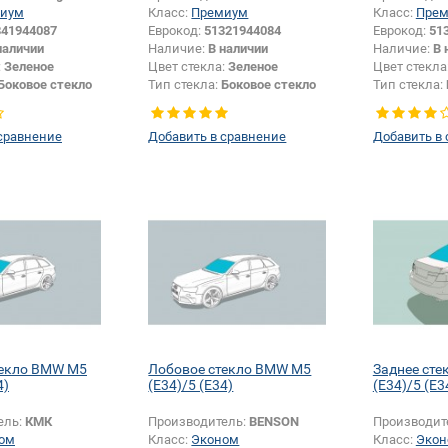
иум
Класс:
Премиум
Класс:
Пре
341944087
Еврокод:
51321944084
Еврокод:
51
наличии
Наличие:
В наличии
Наличие:
В 
:
Зеленое
Цвет стекла:
Зеленое
Цвет стекла
Боковое стекло
Тип стекла:
Боковое стекло
Тип стекла:
правое
правое
сравнение
Добавить в сравнение
Добавить в
текло BMW M5
Лобовое стекло BMW M5
Заднее ст
4)
(E34)/5 (E34)
(E34)/5 (E3
ель:
КМК
Производитель:
BENSON
Производит
ом
Класс:
Эконом
Класс:
Экон