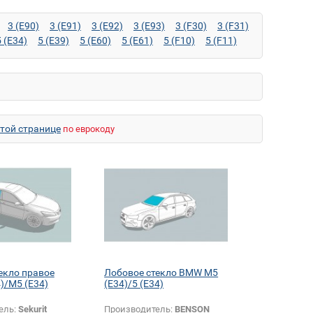
3 (E90)
3 (E91)
3 (E92)
3 (E93)
3 (F30)
3 (F31)
5 (E34)
5 (E39)
5 (E60)
5 (E61)
5 (F10)
5 (F11)
 (F06)
7 (E23)
7 (E32)
7 (E38)
7 (E65)
7 (F01)
E36)
M3 (E46)
M3 (E90)
M3 (E92)
M3 (E93)
4)
M6 (F12)
M6 (F13)
M6 GC (F06)
X1 (E84)
X5 (F15)
X5 M (E70)
X6 (E71)
X6 (F16)
85)
Z4 M (E86)
Z8 (E52)
этой странице
по еврокоду
екло правое
Лобовое стекло BMW M5
)/M5 (E34)
(E34)/5 (E34)
ель:
Sekurit
Производитель:
BENSON