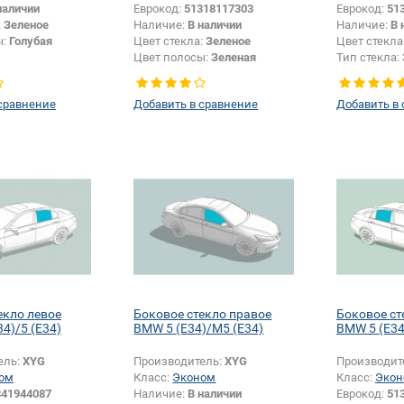
наличии
Еврокод:
51318117303
Еврокод:
51
:
Зеленое
Наличие:
В наличии
Наличие:
В 
ы:
Голубая
Цвет стекла:
Зеленое
Цвет стекла
Цвет полосы:
Зеленая
Тип стекла:
сравнение
Добавить в сравнение
Добавить в
екло левое
Боковое стекло правое
Боковое ст
4)/5 (E34)
BMW 5 (E34)/M5 (E34)
BMW 5 (E34
ель:
XYG
Производитель:
XYG
Производит
ом
Класс:
Эконом
Класс:
Экон
341944087
Наличие:
В наличии
Еврокод:
51