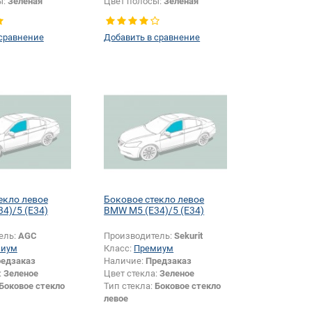
ы:
Зеленая
Цвет полосы:
Зеленая
 сравнение
Добавить в сравнение
екло левое
Боковое стекло левое
4)/5 (E34)
BMW M5 (E34)/5 (E34)
ель:
AGC
Производитель:
Sekurit
миум
Класс:
Премиум
едзаказ
Наличие:
Предзаказ
:
Зеленое
Цвет стекла:
Зеленое
Боковое стекло
Тип стекла:
Боковое стекло
левое