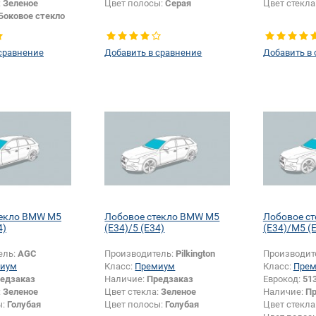
:
Зеленое
Цвет полосы:
Серая
Цвет стекла
Боковое стекло
сравнение
Добавить в сравнение
Добавить в
текло BMW M5
Лобовое стекло BMW M5
Лобовое с
4)
(E34)/5 (E34)
(E34)/M5 (
ель:
AGC
Производитель:
Pilkington
Производит
иум
Класс:
Премиум
Класс:
Пре
едзаказ
Наличие:
Предзаказ
Еврокод:
51
:
Зеленое
Цвет стекла:
Зеленое
Наличие:
Пр
ы:
Голубая
Цвет полосы:
Голубая
Цвет стекла