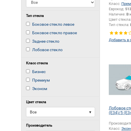
Класс:
Прем
Еврокод:
51
Наличие:
В 
Тип стекла
Цвет стекла
Боковое стекло левое
Тип стекла:
левое
Боковое стекло правое
Добавить в 
Заднее стекло
Лобовое стекло
Класс стекла
Бизнес
Премиум
Эконом
Цвет стекла
Лобовое с
Все
▾
(E34)/5 (E3
Производит
Производитель
Класс:
Экон