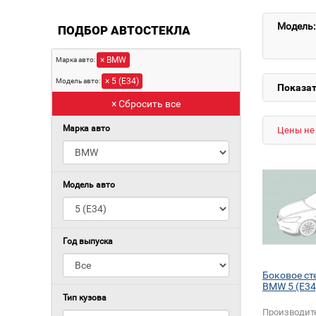
Модель:
ПОДБОР АВТОСТЕКЛА
× BMW
Марка авто:
× 5 (E34)
Модель авто:
Показат
× Сбросить все
Марка авто
Цены не 
Модель авто
Год выпуска
Боковое ст
BMW 5 (E34
Тип кузова
Производит