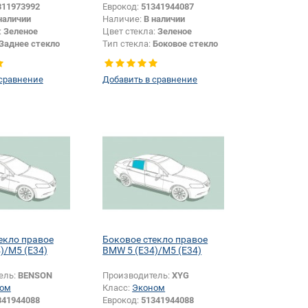
311973992
Еврокод:
51341944087
наличии
Наличие:
В наличии
:
Зеленое
Цвет стекла:
Зеленое
Заднее стекло
Тип стекла:
Боковое стекло
левое
 сравнение
Добавить в сравнение
екло правое
Боковое стекло правое
)/M5 (E34)
BMW 5 (E34)/M5 (E34)
ель:
BENSON
Производитель:
XYG
ом
Класс:
Эконом
341944088
Еврокод:
51341944088