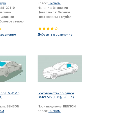
миум
Класс:
Эконом
348120110
Наличие:
В наличии
наличии
Цвет стекла:
Зеленое
:
Зеленое
Цвет полосы:
Голубая
Боковое стекло
 сравнение
Добавить в сравнение
екло BMW M5
Боковое стекло левое
4)
BMW M5 (E34)/5 (E34)
ель:
BENSON
Производитель:
BENSON
ом
Класс:
Эконом