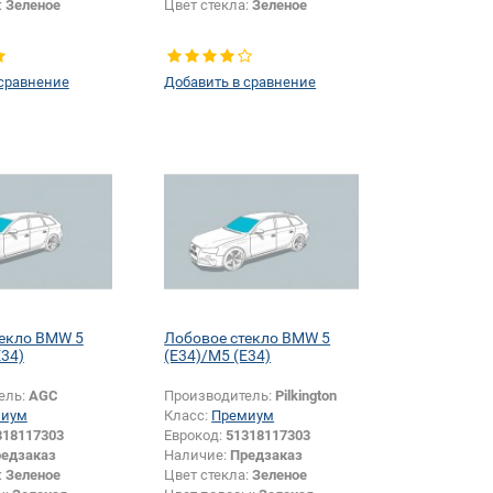
:
Зеленое
Цвет стекла:
Зеленое
 сравнение
Добавить в сравнение
текло BMW 5
Лобовое стекло BMW 5
E34)
(E34)/M5 (E34)
ель:
AGC
Производитель:
Pilkington
миум
Класс:
Премиум
318117303
Еврокод:
51318117303
едзаказ
Наличие:
Предзаказ
:
Зеленое
Цвет стекла:
Зеленое