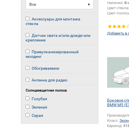
Наличие:
В 
Все
▾
Цвет стекла
Цвет полос
Аксессуары для монтажа
стекла
Добавить в 
Датчик света и/или дождя или
крепление
Привулканизированный
молдинг
Обогреваемое
Антенна для радио
Солнцезащитная полоса
Голубая
Боковое ст
BMW M5 (E3
Зеленая
Серая
Производит
Класс:
Экон
Еврокод:
51