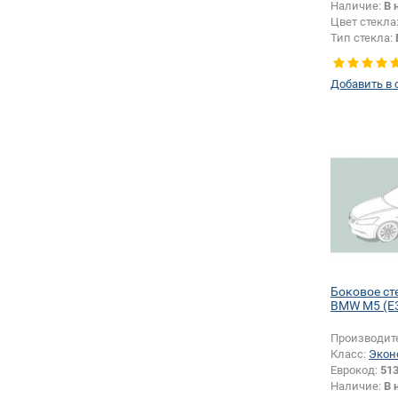
Наличие:
В 
Цвет стекла
Тип стекла:
левое
Добавить в 
Боковое ст
BMW M5 (E3
Производит
Класс:
Экон
Еврокод:
51
Наличие:
В 