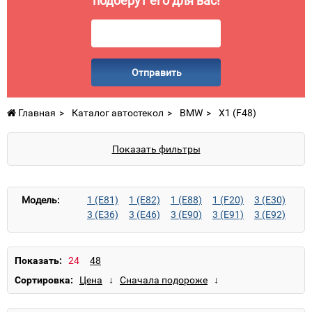
подберут его для вас!
Отправить
Главная
Каталог автостекол
BMW
X1 (F48)
Показать фильтры
Модель:
1 (E81)
1 (E82)
1 (E88)
1 (F20)
3 (E30)
3 (E36)
3 (E46)
3 (E90)
3 (E91)
3 (E92)
3 (E93)
3 (F30)
3 (F31)
3 GT (F34)
4 (F32)
4 (F33)
4 GC (F36)
5 (E12)
5 (E28)
5 (E34)
5 (E39)
5 (E60)
5 (E61)
Показать:
5 (F10)
5 (F11)
5 GT (F07)
6 (E24)
Сортировка:
6 (E63)
6 (E64)
6 (F12)
6 (F13)
6 GC (F06)
7 (E23)
7 (E32)
7 (E38)