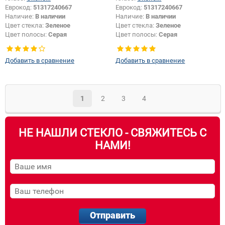
Еврокод:
51317240667
Еврокод:
51317240667
Наличие:
В наличии
Наличие:
В наличии
Цвет стекла:
Зеленое
Цвет стекла:
Зеленое
Цвет полосы:
Серая
Цвет полосы:
Серая
Тип кузова:
Хетчбек
Тип кузова:
Хетчбек
Изменение крепления зеркала +
Изменение крепления зеркала +
Добавить в сравнение
Добавить в сравнение
шелкографии:
Да
шелкографии:
Да
1
2
3
4
НЕ НАШЛИ СТЕКЛО - СВЯЖИТЕСЬ С
НАМИ!
Отправить