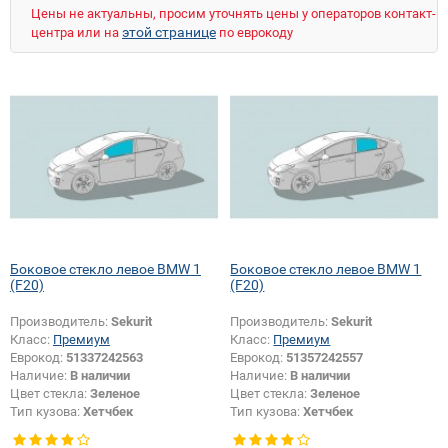
7 (E65)
7 (F01)
7 (F02)
7 (F04)
7 (G11)
Цены не актуальны, просим уточнять цены у операторов контакт-
8 (E31)
I3 (I01)
M3 (E30)
M3 (E36)
этой странице
центра или на
по еврокоду
M3 (E46)
M3 (E90)
M3 (E92)
M3 (E93)
M5 (E34)
M5 (E39)
M5 (E60)
M5 (E61)
M6 (E63)
M6 (E64)
M6 (F12)
M6 (F13)
M6 GC (F06)
X1 (E84)
X1 (F48)
X3 (E83)
X3 (F25)
X4 (F26)
X5 (E53)
X5 (E70)
X5 (F15)
X5 M (E70)
X6 (E71)
X6 (F16)
X6 M (E71)
Z3 (E36)
Z4 (E85)
Z4 (E86)
Z4 (E89)
Z4 M (E85)
Z4 M (E86)
Z8 (E52)
Боковое стекло левое BMW 1
Боковое стекло левое BMW 1
(F20)
(F20)
Производитель:
Sekurit
Производитель:
Sekurit
Класс:
Премиум
Класс:
Премиум
Еврокод:
51337242563
Еврокод:
51357242557
Наличие:
В наличии
Наличие:
В наличии
Цвет стекла:
Зеленое
Цвет стекла:
Зеленое
Тип кузова:
Хетчбек
Тип кузова:
Хетчбек
Тип стекла:
Боковое стекло левое
Тип стекла:
Боковое стекло левое