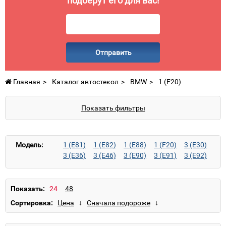
подберут его для вас!
Отправить
Главная
Каталог автостекол
BMW
1 (F20)
Показать фильтры
Модель:
1 (E81)
1 (E82)
1 (E88)
1 (F20)
3 (E30)
3 (E36)
3 (E46)
3 (E90)
3 (E91)
3 (E92)
3 (E93)
3 (F30)
3 (F31)
3 GT (F34)
4 (F32)
4 (F33)
4 GC (F36)
5 (E12)
5 (E28)
5 (E34)
5 (E39)
5 (E60)
5 (E61)
Показать:
5 (F10)
5 (F11)
5 GT (F07)
6 (E24)
Сортировка:
6 (E63)
6 (E64)
6 (F12)
6 (F13)
6 GC (F06)
7 (E23)
7 (E32)
7 (E38)