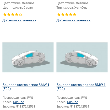
Цвет стекла:
Зеленое
Цвет стекла:
Зеленое
Цвет полосы:
Серая
Тип кузова:
Хетчбек
Тип кузова:
Хетчбек
Тип стекла:
Боковое стекло левое
Изменение крепления зеркала +
Добавить в сравнение
Добавить в сравнение
шелкографии:
Да
Боковое стекло левое BMW 1
Боковое стекло правое BMW 1
(F20)
(F20)
Производитель:
FYG
Производитель:
FYG
Класс:
Бизнес
Класс:
Бизнес
Еврокод:
51337242563
Еврокод:
51337242564