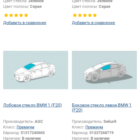
Цвет стекла:
Зеленое
Цвет стекла:
Зеленое
Цвет полосы:
Серая
Цвет полосы:
Серая
Тип кузова:
Хетчбек
Тип кузова:
Хетчбек
Изменение крепления зеркала +
Изменение крепления зеркала +
Добавить в сравнение
Добавить в сравнение
шелкографии:
Да
шелкографии:
Да
Лобовое стекло BMW 1 (F20)
Боковое стекло левое BMW 1
(F20)
Производитель:
AGC
Производитель:
Sekurit
Класс:
Премиум
Класс:
Премиум
Еврокод:
51317240665
Еврокод:
51337268719
Наличие:
В наличии
Наличие:
В наличии