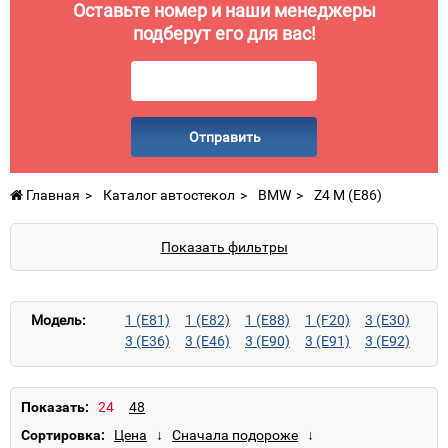
Оставьте номер и наши менеджеры
подберут его для вас!
Отправить
Главная
Каталог автостекол
BMW
Z4 M (E86)
Показать фильтры
Модель:
1 (E81)
1 (E82)
1 (E88)
1 (F20)
3 (E30)
3 (E36)
3 (E46)
3 (E90)
3 (E91)
3 (E92)
3 (E93)
3 (F30)
3 (F31)
3 GT (F34)
4 (F32)
4 (F33)
4 GC (F36)
5 (E12)
5 (E28)
5 (E34)
5 (E39)
5 (E60)
5 (E61)
Показать:
5 (F10)
5 (F11)
5 GT (F07)
6 (E24)
Сортировка:
6 (E63)
6 (E64)
6 (F12)
6 (F13)