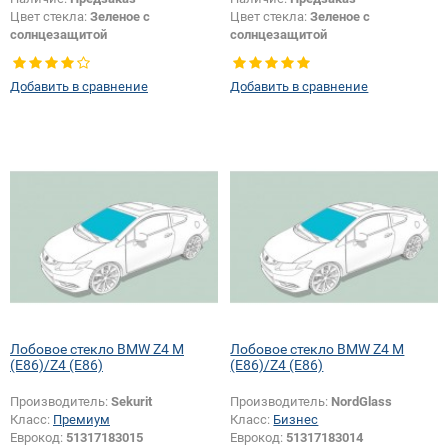
Цвет стекла:
Зеленое с
Цвет стекла:
Зеленое с
солнцезащитой
солнцезащитой
Тип кузова:
Купе
Тип кузова:
Купе
Появление или изменение
Добавить в сравнение
Добавить в сравнение
шелкографии:
Да
Лобовое стекло BMW Z4 M
Лобовое стекло BMW Z4 M
(E86)/Z4 (E86)
(E86)/Z4 (E86)
Производитель:
Sekurit
Производитель:
NordGlass
Класс:
Премиум
Класс:
Бизнес
Еврокод:
51317183015
Еврокод:
51317183014