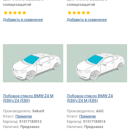
солнцезащитой
солнцезащитой
Цвет полосы:
Зеленая
Цвет полосы:
Зеленая
Тип кузова:
Купе
Тип кузова:
Купе
Добавить в сравнение
Добавить в сравнение
Лобовое стекло BMW Z4 M
Лобовое стекло BMW Z4
(E86)/Z4 (E86)
(E86)/Z4 M (E86)
Производитель:
Sekurit
Производитель:
AGC
Класс:
Премиум
Класс:
Премиум
Еврокод:
51317183013
Еврокод:
51317183014
Наличие:
Предзаказ
Наличие:
Предзаказ