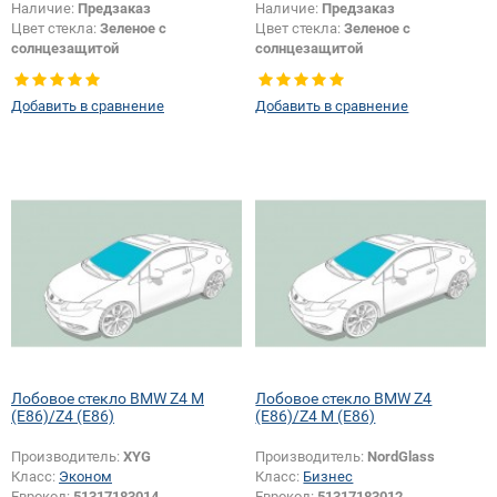
Наличие:
Предзаказ
Наличие:
Предзаказ
Цвет стекла:
Зеленое с
Цвет стекла:
Зеленое с
солнцезащитой
солнцезащитой
Тип кузова:
Купе
Тип кузова:
Купе
Появление или изменение
Добавить в сравнение
Добавить в сравнение
шелкографии:
Да
Лобовое стекло BMW Z4 M
Лобовое стекло BMW Z4
(E86)/Z4 (E86)
(E86)/Z4 M (E86)
Производитель:
XYG
Производитель:
NordGlass
Класс:
Эконом
Класс:
Бизнес
Еврокод:
51317183014
Еврокод:
51317183012