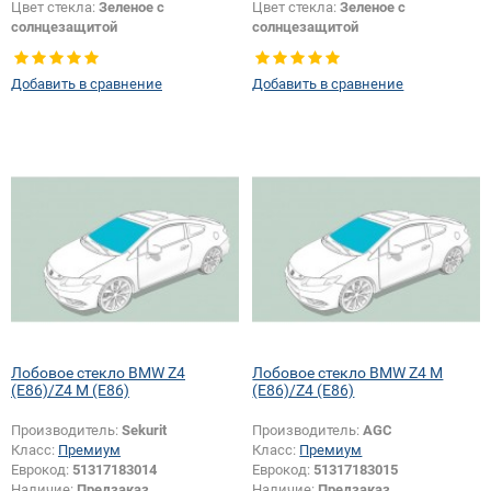
Цвет стекла:
Зеленое с
Цвет стекла:
Зеленое с
солнцезащитой
солнцезащитой
Цвет полосы:
Зеленая
Тип кузова:
Купе
Тип кузова:
Купе
Появление или изменение
Добавить в сравнение
Добавить в сравнение
шелкографии:
Да
Лобовое стекло BMW Z4
Лобовое стекло BMW Z4 M
(E86)/Z4 M (E86)
(E86)/Z4 (E86)
Производитель:
Sekurit
Производитель:
AGC
Класс:
Премиум
Класс:
Премиум
Еврокод:
51317183014
Еврокод:
51317183015
Наличие:
Предзаказ
Наличие:
Предзаказ