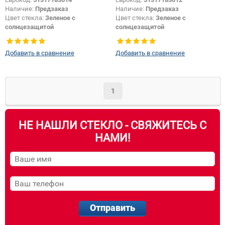
Наличие:
Предзаказ
Наличие:
Предзаказ
Цвет стекла:
Зеленое с
Цвет стекла:
Зеленое с
солнцезащитой
солнцезащитой
Тип кузова:
Купе
Цвет полосы:
Зеленая
Появление или изменение
Тип кузова:
Купе
Добавить в сравнение
Добавить в сравнение
шелкографии:
Да
Появление или изменение
шелкографии:
Да
1
НЕ НАШЛИ СТЕКЛО - СВЯЖИТЕСЬ С
НАМИ!
Отправить