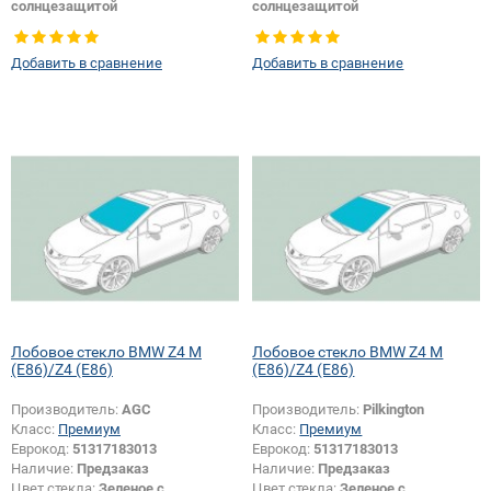
солнцезащитой
солнцезащитой
Цвет полосы:
Зеленая
Цвет полосы:
Зеленая
Тип кузова:
Купе
Тип кузова:
Купе
Добавить в сравнение
Добавить в сравнение
Появление или изменение
Появление или изменение
шелкографии:
Да
шелкографии:
Да
Лобовое стекло BMW Z4 M
Лобовое стекло BMW Z4 M
(E86)/Z4 (E86)
(E86)/Z4 (E86)
Производитель:
AGC
Производитель:
Pilkington
Класс:
Премиум
Класс:
Премиум
Еврокод:
51317183013
Еврокод:
51317183013
Наличие:
Предзаказ
Наличие:
Предзаказ
Цвет стекла:
Зеленое с
Цвет стекла:
Зеленое с