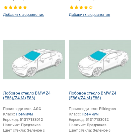
Цвет полосы:
Зеленая
Тип кузова:
Купе
Добавить в сравнение
Добавить в сравнение
Появление или изменение
шелкографии:
Да
Лобовое стекло BMW Z4
Лобовое стекло BMW Z4
(E86)/Z4 M (E86)
(E86)/Z4 M (E86)
Производитель:
AGC
Производитель:
Pilkington
Класс:
Премиум
Класс:
Премиум
Еврокод:
51317183012
Еврокод:
51317183012
Наличие:
Предзаказ
Наличие:
Предзаказ
Цвет стекла:
Зеленое с
Цвет стекла:
Зеленое с