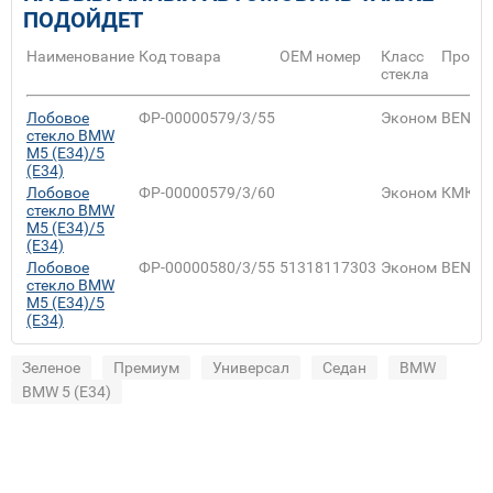
ПОДОЙДЕТ
Наименование
Код товара
ОЕМ номер
Класс
Произ
стекла
Лобовое
ФР-00000579/3/55
Эконом
BENSO
стекло BMW
M5 (E34)/5
(E34)
Лобовое
ФР-00000579/3/60
Эконом
КМК
стекло BMW
M5 (E34)/5
(E34)
Лобовое
ФР-00000580/3/55
51318117303
Эконом
BENSO
стекло BMW
M5 (E34)/5
(E34)
Зеленое
Премиум
Универсал
Седан
BMW
BMW 5 (E34)