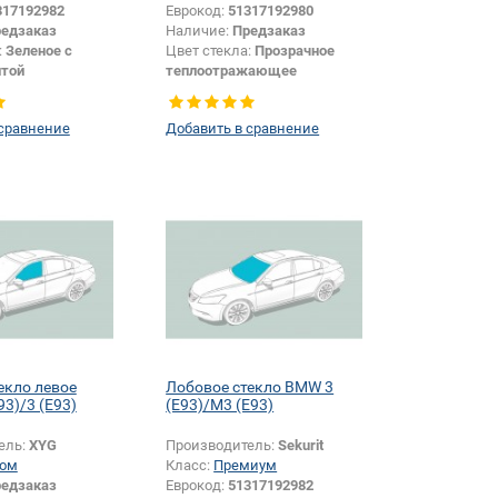
317192982
Еврокод:
51317192980
едзаказ
Наличие:
Предзаказ
:
Зеленое с
Цвет стекла:
Прозрачное
той
теплоотражающее
ы:
Темно-серая
Цвет полосы:
Темно-серая
Кабриолет
Тип кузова:
Кабриолет
 сравнение
Добавить в сравнение
Появление или изменение
шелкографии:
Да
екло левое
Лобовое стекло BMW 3
3)/3 (E93)
(E93)/M3 (E93)
ель:
XYG
Производитель:
Sekurit
ом
Класс:
Премиум
едзаказ
Еврокод:
51317192982