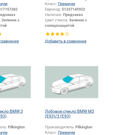
миум
Класс:
Премиум
317157282
Еврокод:
51337145922
едзаказ
Наличие:
Предзаказ
:
Зеленое с
Цвет стекла:
Зеленое с
той
солнцезащитой
ы:
Серая
Тип кузова:
Кабриолет
Кабриолет
Тип стекла:
Боковое стекло
 сравнение
Добавить в сравнение
правое
текло BMW 3
Лобовое стекло BMW M3
E93)
(E93)/3 (E93)
ель:
Pilkington
Производитель:
Pilkington
миум
Класс:
Премиум