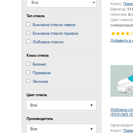
Класс:
Прем
Еврокод:
51
Наличие:
В 
Тип стекла
Цвет стекла
Боковое стекло левое
солнцезащи
Цвет полос
Боковое стекло правое
Тип кузова:
Добавить в 
Лобовое стекло
Класс стекла
Бизнес
Премиум
Эконом
Цвет стекла
Все
▾
Лобовое ст
(E93)/M3 (
Производитель
Производит
Все
▾
Класс:
Прем