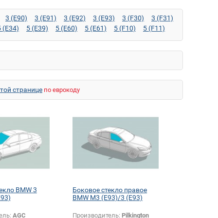
3 (E90)
3 (E91)
3 (E92)
3 (E93)
3 (F30)
3 (F31)
5 (E34)
5 (E39)
5 (E60)
5 (E61)
5 (F10)
5 (F11)
 (F06)
7 (E23)
7 (E32)
7 (E38)
7 (E65)
7 (F01)
E36)
M3 (E46)
M3 (E90)
M3 (E92)
M3 (E93)
4)
M6 (F12)
M6 (F13)
M6 GC (F06)
X1 (E84)
X5 (F15)
X5 M (E70)
X6 (E71)
X6 (F16)
85)
Z4 M (E86)
Z8 (E52)
этой странице
по еврокоду
текло BMW 3
Боковое стекло правое
E93)
BMW M3 (E93)/3 (E93)
ель:
AGC
Производитель:
Pilkington