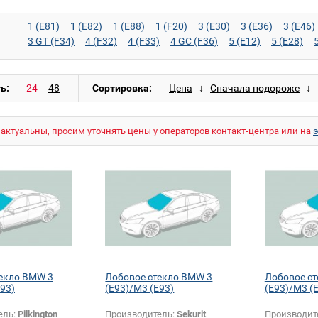
1 (E81)
1 (E82)
1 (E88)
1 (F20)
3 (E30)
3 (E36)
3 (E46)
3 GT (F34)
4 (F32)
4 (F33)
4 GC (F36)
5 (E12)
5 (E28)
5 GT (F07)
6 (E24)
6 (E63)
6 (E64)
6 (F12)
6 (F13)
6 GC
7 (F02)
7 (F04)
7 (G11)
8 (E31)
I3 (I01)
M3 (E30)
M3 (
M5 (E34)
M5 (E39)
M5 (E60)
M5 (E61)
M6 (E63)
M6 (E6
ь:
Сортировка:
X1 (F48)
X3 (E83)
X3 (F25)
X4 (F26)
X5 (E53)
X5 (E70)
X6 M (E71)
Z3 (E36)
Z4 (E85)
Z4 (E86)
Z4 (E89)
Z4 M (E
актуальны, просим уточнять цены у операторов контакт-центра или на
екло BMW 3
Лобовое стекло BMW 3
Лобовое с
E93)
(E93)/M3 (E93)
(E93)/M3 (
ель:
Pilkington
Производитель:
Sekurit
Производит