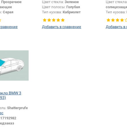
:
Прозрачное
Цвет стекла:
Зеленое
Цвет стекла
жающее
Цвет полосы:
Голубая
солнцезащи
ы:
Серая
Тип кузова:
Кабриолет
Тип кузова:
Кабриолет
Появление или изменение
Тип стекла:
или изменение
шелкографии:
Да
левое
сравнение
Добавить в сравнение
Добавить в
и:
Да
екло BMW 3
E93)
ель:
Shatterprufe
ес
317192982
едзаказ