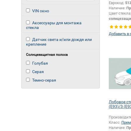
Еврокод:
51
Наличие:
Пр
VIN окно
Цвет стекла
солнцезащи
Аксессуары для монтажа
Цвет полос
стекла
Тип кузова:
Добавить в 
Появление 
Датчик света и/или дождя или
шелкографи
крепление
Солнцезащитная полоса
Голубая
Серая
Темно-серая
Лобовое с
(E93)/3 (E9
Производит
Класс:
Прем
Наличие:
Пр