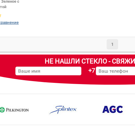
:
Зеленое с
той
ы:
Темно-серая
Кабриолет
сравнение
1
НЕ НАШЛИ СТЕКЛО - СВЯЖИ
+7