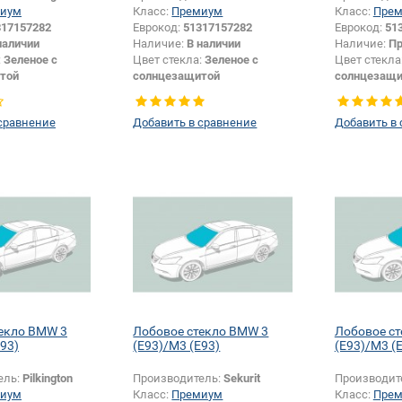
иум
Класс:
Премиум
Класс:
Пре
317157282
Еврокод:
51317157282
Еврокод:
51
наличии
Наличие:
В наличии
Наличие:
Пр
:
Зеленое с
Цвет стекла:
Зеленое с
Цвет стекла
той
солнцезащитой
солнцезащи
ы:
Серая
Цвет полосы:
Серая
Цвет полос
Кабриолет
Тип кузова:
Кабриолет
Тип кузова:
сравнение
Добавить в сравнение
Добавить в
екло BMW 3
Лобовое стекло BMW 3
Лобовое с
E93)
(E93)/M3 (E93)
(E93)/M3 (
ель:
Pilkington
Производитель:
Sekurit
Производит
иум
Класс:
Премиум
Класс:
Пре