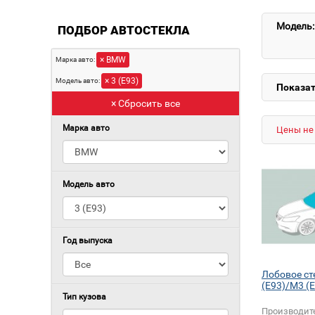
Модель:
ПОДБОР АВТОСТЕКЛА
× BMW
Марка авто:
× 3 (E93)
Модель авто:
Показат
× Сбросить все
Марка авто
Цены не 
Модель авто
Год выпуска
Лобовое ст
(E93)/M3 (
Тип кузова
Производит