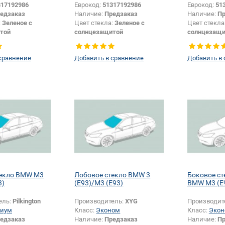
317192986
Еврокод:
51317192986
Еврокод:
51
едзаказ
Наличие:
Предзаказ
Наличие:
Пр
:
Зеленое с
Цвет стекла:
Зеленое с
Цвет стекла
той
солнцезащитой
солнцезащи
ы:
Серая
Цвет полосы:
Серая
Цвет полос
Кабриолет
Тип кузова:
Кабриолет
Тип кузова:
сравнение
Добавить в сравнение
Добавить в
или изменение
Появление или изменение
и:
Да
шелкографии:
Да
текло BMW M3
Лобовое стекло BMW 3
Боковое ст
3)
(E93)/M3 (E93)
BMW M3 (E9
ель:
Pilkington
Производитель:
XYG
Производит
иум
Класс:
Эконом
Класс:
Экон
едзаказ
Наличие:
Предзаказ
Наличие:
Пр