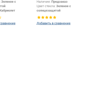
:
Зеленое с
Наличие:
Предзаказ
той
Цвет стекла:
Зеленое с
Кабриолет
солнцезащитой
Боковое стекло
Цвет полосы:
Темно-серая
Тип кузова:
Кабриолет
 сравнение
Добавить в сравнение