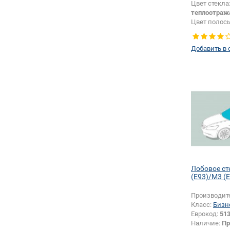
Цвет стекла
теплоотра
Цвет полос
Тип кузова:
Появление 
Добавить в 
шелкографи
Лобовое ст
(E93)/M3 (
Производит
Класс:
Бизн
Еврокод:
51
Наличие:
Пр