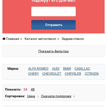
подберут его для вас!
Отправить
Главная
Каталог автостекол
Заднее стекло
Показать фильтры
Марка:
ALFA ROMEO
AUDI
BMW
CADILLAC
CHERY
CHEVROLET
CHRYSLER
CITROEN
DAEWOO
DAIHATSU
Datsun
DODGE
FIAT
FORD
GAZ
GMC
GREAT WALL
HONDA
HUMMER
HYUNDAI
INFINITI
ISUZU
Показать:
IVECO
IZH
JAGUAR
JEEP
KAMAZ
KIA
Сортировка:
KRAZ
LANCIA
LAND ROVER
LEXUS
MAZDA
MERCEDES
MINI
MITSUBISHI