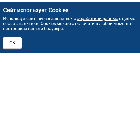
Сайт использует Cookies
Используя сайт, вы соглашаетесь с
обработкой данных
с целью
сбора аналитики. Cookies можно отключить в любой момент в
настройках вашего браузера.
АДРЕСА НАШИХ СЕРВИСНЫХ
ОК
ЦЕНТРОВ
+7 (495) 640 07 01
ежедневно с 9:00 до 18:00
Автостекла на проезде завода Серп и Молот
1
ул. Проезд завода Серп и Молот, д. 8, стр. 2