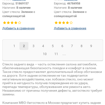
Еврокод:
51869157
Еврокод:
46784958
Наличие:
В наличии
Наличие:
В наличии
Цвет стекла:
Зеленое с
Цвет стекла:
Зеленое с
солнцезащитой
солнцезащитой
Тип стекла:
Заднее стекло
Тип кузова:
Хетчбек
Тип стекла:
Заднее стекло
Добавить в сравнение
Добавить в сравнение
1
2
3
4
5
6
7
8
9
10
11
....
Стекло заднего вида – часть остекления салона автомобиля,
обеспечивающая безопасность поездки и комфорт в салоне.
Такое стекло предоставляет дополнительный обзор обстановки
на дороге. Хотя заднее остекление не так подвергается
негативным воздействиям, как лобовое стекло, оно может
прийти в негодность получив повреждение из-за удара,
перепада температуры, обслуживания или ремонта авто.
Независимо от причины получения дефекта, автостекло требует
замены.
Компания МВО-Автостекло в Москве предлагает купить заднее