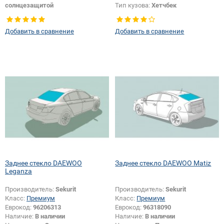
солнцезащитой
Тип кузова:
Хетчбек
Тип кузова:
Хетчбек
Тип стекла:
Заднее стекло
Тип стекла:
Заднее стекло
Изменение отверстий +
Добавить в сравнение
Добавить в сравнение
шелкографии:
Да
Заднее стекло DAEWOO
Заднее стекло DAEWOO Matiz
Leganza
Производитель:
Sekurit
Производитель:
Sekurit
Класс:
Премиум
Класс:
Премиум
Еврокод:
96206313
Еврокод:
96318090
Наличие:
В наличии
Наличие:
В наличии