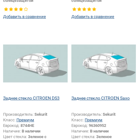
солнцезащитой
солнцезащитой
Тип стекла:
Заднее стекло
Тип стекла:
Заднее стекло
Появление или изменение
Добавить в сравнение
Добавить в сравнение
отверстий:
Да
Заднее стекло CITROEN DS3
Заднее стекло CITROEN Saxo
Производитель:
Sekurit
Производитель:
Sekurit
Класс:
Премиум
Класс:
Премиум
Еврокод:
8744HE
Еврокод:
96360952
Наличие:
В наличии
Наличие:
В наличии
Цвет стекла:
Зеленое с
Цвет стекла:
Зеленое