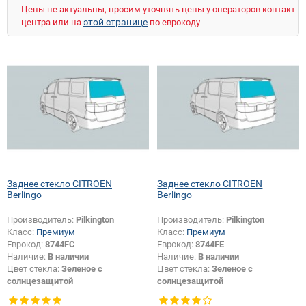
NISSAN
OPEL
PEUGEOT
PORSCHE
Цены не актуальны, просим уточнять цены у операторов контакт-
RENAULT
ROVER
SAAB
SEAT
SKODA
этой странице
центра или на
по еврокоду
SMART
SSANGYONG
SUBARU
SUZUKI
TOYOTA
UAZ
VOLKSWAGEN
VOLVO
ZAZ
ZIL
Заднее стекло CITROEN
Заднее стекло CITROEN
Berlingo
Berlingo
Производитель:
Pilkington
Производитель:
Pilkington
Класс:
Премиум
Класс:
Премиум
Еврокод:
8744FC
Еврокод:
8744FE
Наличие:
В наличии
Наличие:
В наличии
Цвет стекла:
Зеленое с
Цвет стекла:
Зеленое с
солнцезащитой
солнцезащитой
Тип стекла:
Заднее стекло
Тип стекла:
Заднее стекло