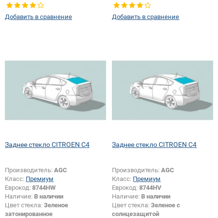
Тип кузова:
Хетчбек
Тип кузова:
Хетчбек
Тип стекла:
Заднее стекло
Тип стекла:
Заднее стекло
Добавить в сравнение
Добавить в сравнение
Изменение размера:
Да
Заднее стекло CITROEN C4
Заднее стекло CITROEN C4
Производитель:
AGC
Производитель:
AGC
Класс:
Премиум
Класс:
Премиум
Еврокод:
8744HW
Еврокод:
8744HV
Наличие:
В наличии
Наличие:
В наличии
Цвет стекла:
Зеленое
Цвет стекла:
Зеленое с
затонированное
солнцезащитой