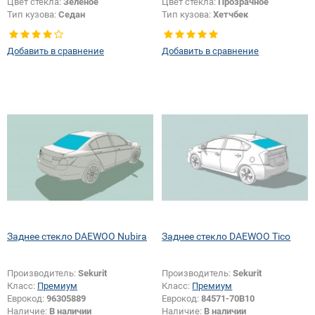
Цвет стекла:
Зеленое
Цвет стекла:
Прозрачное
Тип кузова:
Седан
Тип кузова:
Хетчбек
Тип стекла:
Заднее стекло
Тип стекла:
Заднее стекло
Добавить в сравнение
Добавить в сравнение
Заднее стекло DAEWOO Nubira
Заднее стекло DAEWOO Tico
Производитель:
Sekurit
Производитель:
Sekurit
Класс:
Премиум
Класс:
Премиум
Еврокод:
96305889
Еврокод:
84571-70B10
Наличие:
В наличии
Наличие:
В наличии