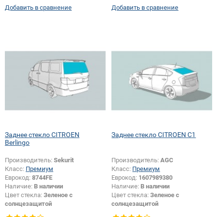
Добавить в сравнение
Добавить в сравнение
Заднее стекло CITROEN
Заднее стекло CITROEN C1
Berlingo
Производитель:
Sekurit
Производитель:
AGC
Класс:
Премиум
Класс:
Премиум
Еврокод:
8744FE
Еврокод:
1607989380
Наличие:
В наличии
Наличие:
В наличии
Цвет стекла:
Зеленое с
Цвет стекла:
Зеленое с
солнцезащитой
солнцезащитой
Тип стекла:
Заднее стекло
Тип кузова:
Хетчбек