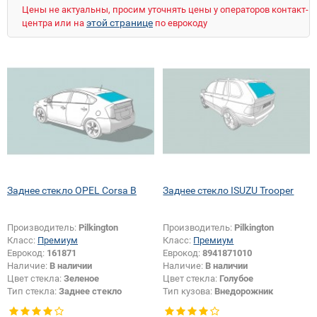
NISSAN
OPEL
PEUGEOT
PORSCHE
Цены не актуальны, просим уточнять цены у операторов контакт-
RENAULT
ROVER
SAAB
SEAT
SKODA
этой странице
центра или на
по еврокоду
SMART
SSANGYONG
SUBARU
SUZUKI
TOYOTA
UAZ
VOLKSWAGEN
VOLVO
ZAZ
ZIL
Заднее стекло OPEL Corsa B
Заднее стекло ISUZU Trooper
Производитель:
Pilkington
Производитель:
Pilkington
Класс:
Премиум
Класс:
Премиум
Еврокод:
161871
Еврокод:
8941871010
Наличие:
В наличии
Наличие:
В наличии
Цвет стекла:
Зеленое
Цвет стекла:
Голубое
Тип стекла:
Заднее стекло
Тип кузова:
Внедорожник
Изменение размера:
Да
Тип стекла:
Заднее стекло