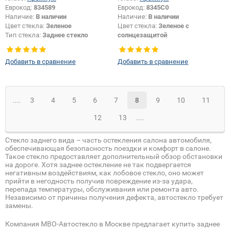
Еврокод:
834589
Еврокод:
8345C0
Наличие:
В наличии
Наличие:
В наличии
Цвет стекла:
Зеленое
Цвет стекла:
Зеленое с
Тип стекла:
Заднее стекло
солнцезащитой
Тип кузова:
Купе
Тип стекла:
Заднее стекло
Добавить в сравнение
Добавить в сравнение
....
3
4
5
6
7
8
9
10
11
12
13
....
Стекло заднего вида – часть остекления салона автомобиля,
обеспечивающая безопасность поездки и комфорт в салоне.
Такое стекло предоставляет дополнительный обзор обстановки
на дороге. Хотя заднее остекление не так подвергается
негативным воздействиям, как лобовое стекло, оно может
прийти в негодность получив повреждение из-за удара,
перепада температуры, обслуживания или ремонта авто.
Независимо от причины получения дефекта, автостекло требует
замены.
Компания МВО-Автостекло в Москве предлагает купить заднее