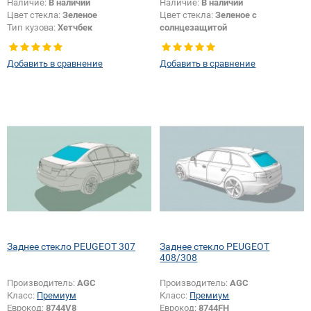
Наличие:
В наличии
Наличие:
В наличии
Цвет стекла:
Зеленое
Цвет стекла:
Зеленое с
Тип кузова:
Хетчбек
солнцезащитой
Тип стекла:
Заднее стекло
Тип стекла:
Заднее стекло
Появление или изменение
Добавить в сравнение
Добавить в сравнение
отверстий:
Да
Заднее стекло PEUGEOT 307
Заднее стекло PEUGEOT
408/308
Производитель:
AGC
Производитель:
AGC
Класс:
Премиум
Класс:
Премиум
Еврокод:
8744V8
Еврокод:
8744FH