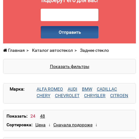
подберут его для вас!
Отправить
Главная
Каталог автостекол
Заднее стекло
Показать фильтры
Марка:
ALFA ROMEO
AUDI
BMW
CADILLAC
CHERY
CHEVROLET
CHRYSLER
CITROEN
DAEWOO
DAIHATSU
Datsun
DODGE
FIAT
FORD
GAZ
GMC
GREAT WALL
HONDA
HUMMER
HYUNDAI
INFINITI
ISUZU
Показать:
IVECO
IZH
JAGUAR
JEEP
KAMAZ
KIA
Сортировка:
KRAZ
LANCIA
LAND ROVER
LEXUS
MAZDA
MERCEDES
MINI
MITSUBISHI