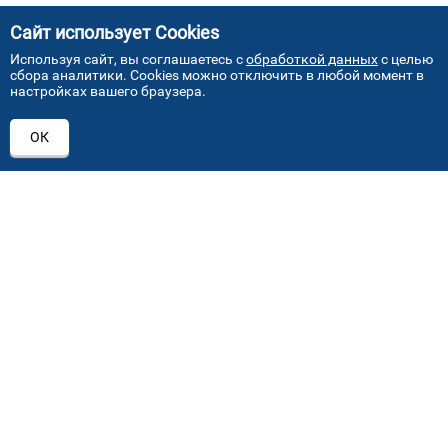
Сайт использует Cookies
Используя сайт, вы соглашаетесь с
обработкой данных
с целью
сбора аналитики. Cookies можно отключить в любой момент в
настройках вашего браузера.
АДРЕСА НАШИХ СЕРВИСНЫХ
ОК
ЦЕНТРОВ
+7 (495) 640 07 01
ежедневно с 9:00 до 18:00
Автостекла на проезде завода Серп и Молот
1
ул. Проезд завода Серп и Молот, д. 8, стр. 2