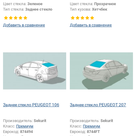
Цвет стекла:
Зеленое
Цвет стекла:
Прозрачное
Тип стекла:
Заднее стекло
Тип кузова:
Хетчбек
Тип стекла:
Заднее стекло
Появление или изменение
Добавить в сравнение
Добавить в сравнение
отверстий:
Да
Заднее стекло PEUGEOT 106
Заднее стекло PEUGEOT 207
Производитель:
Sekurit
Производитель:
Sekurit
Класс:
Премиум
Класс:
Премиум
Еврокод:
874494
Еврокод:
8744FT