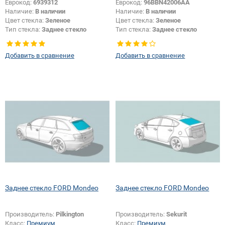
Еврокод:
6939312
Еврокод:
96BBN42006AA
Наличие:
В наличии
Наличие:
В наличии
Цвет стекла:
Зеленое
Цвет стекла:
Зеленое
Тип стекла:
Заднее стекло
Тип стекла:
Заднее стекло
Появление или изменение
шелкографии:
Да
Добавить в сравнение
Добавить в сравнение
Заднее стекло FORD Mondeo
Заднее стекло FORD Mondeo
Производитель:
Pilkington
Производитель:
Sekurit
Класс:
Премиум
Класс:
Премиум