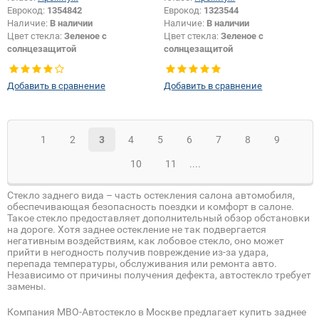
Еврокод:
1354842
Еврокод:
1323544
Наличие:
В наличии
Наличие:
В наличии
Цвет стекла:
Зеленое с
Цвет стекла:
Зеленое с
солнцезащитой
солнцезащитой
Тип стекла:
Заднее стекло
Тип стекла:
Заднее стекло
Изменение размера:
Да
Добавить в сравнение
Добавить в сравнение
1
2
3
4
5
6
7
8
9
10
11
....
Стекло заднего вида – часть остекления салона автомобиля,
обеспечивающая безопасность поездки и комфорт в салоне.
Такое стекло предоставляет дополнительный обзор обстановки
на дороге. Хотя заднее остекление не так подвергается
негативным воздействиям, как лобовое стекло, оно может
прийти в негодность получив повреждение из-за удара,
перепада температуры, обслуживания или ремонта авто.
Независимо от причины получения дефекта, автостекло требует
замены.
Компания МВО-Автостекло в Москве предлагает купить заднее