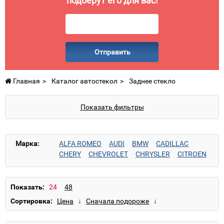
подберут его для вас!
Отправить
Главная
Каталог автостекол
Заднее стекло
Показать фильтры
Марка:
ALFA ROMEO
AUDI
BMW
CADILLAC
CHERY
CHEVROLET
CHRYSLER
CITROEN
DAEWOO
DAIHATSU
Datsun
DODGE
FIAT
FORD
GAZ
GMC
GREAT WALL
HONDA
HUMMER
HYUNDAI
INFINITI
ISUZU
Показать:
IVECO
IZH
JAGUAR
JEEP
KAMAZ
KIA
Сортировка:
KRAZ
LANCIA
LAND ROVER
LEXUS
MAZDA
MERCEDES
MINI
MITSUBISHI