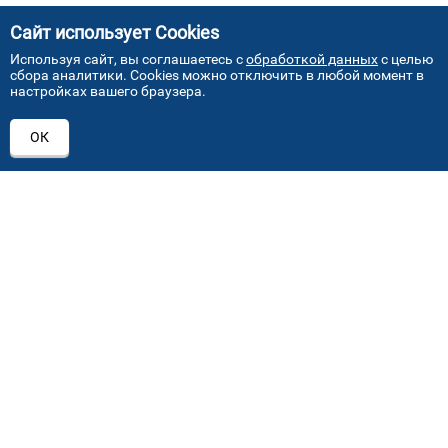
Сайт использует Cookies
Используя сайт, вы соглашаетесь с
обработкой данных
с целью
сбора аналитики. Cookies можно отключить в любой момент в
настройках вашего браузера.
АДРЕСА НАШИХ СЕРВИСНЫХ
ОК
ЦЕНТРОВ
+7 (495) 640 07 01
ежедневно с 9:00 до 18:00
Автостекла на проезде завода Серп и Молот
1
ул. Проезд завода Серп и Молот, д. 8, стр. 2