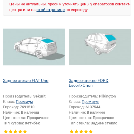
NISSAN
OPEL
PEUGEOT
PORSCHE
Цены не актуальны, просим уточнять цены у операторов контакт-
RENAULT
ROVER
SAAB
SEAT
SKODA
этой странице
центра или на
по еврокоду
SMART
SSANGYONG
SUBARU
SUZUKI
TOYOTA
UAZ
VOLKSWAGEN
VOLVO
ZAZ
ZIL
Заднее стекло FIAT Uno
Заднее стекло FORD
Escort/Orion
Производитель:
Sekurit
Производитель:
Pilkington
Класс:
Премиум
Класс:
Премиум
Еврокод:
7691510
Еврокод:
6137544
Наличие:
В наличии
Наличие:
В наличии
Цвет стекла:
Прозрачное
Цвет стекла:
Прозрачное
Тип кузова:
Хетчбек
Тип стекла:
Заднее стекло
Тип стекла:
Заднее стекло
Появление или изменение