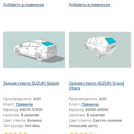
Добавить в сравнение
Добавить в сравнение
Появление или изменение
отверстий:
Да
Заднее стекло SUZUKI Splash
Заднее стекло SUZUKI Grand
Vitara
Производитель:
AGC
Производитель:
AGC
Класс:
Премиум
Класс:
Премиум
Еврокод:
84570-51K00
Еврокод:
84580-65D00
Наличие:
В наличии
Наличие:
В наличии
Цвет стекла:
Зеленое
Цвет стекла:
Светло-зеленое
Тип кузова:
Хетчбек
(японские авто)
Тип стекла:
Заднее стекло
Тип кузова:
Внедорожник