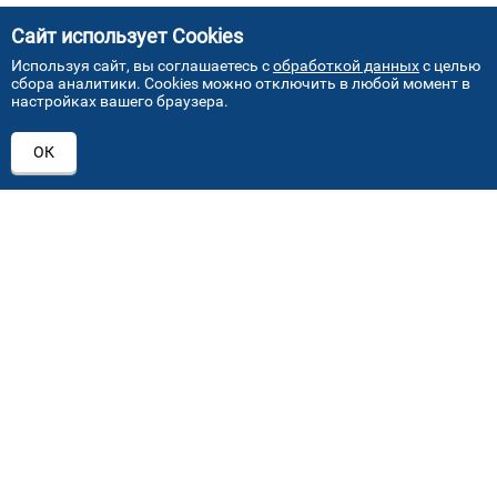
Сайт использует Cookies
Используя сайт, вы соглашаетесь с
обработкой данных
с целью
сбора аналитики. Cookies можно отключить в любой момент в
настройках вашего браузера.
АДРЕСА НАШИХ СЕРВИСНЫХ
ОК
ЦЕНТРОВ
+7 (495) 640 07 01
ежедневно с 9:00 до 18:00
Автостекла на проезде завода Серп и Молот
1
ул. Проезд завода Серп и Молот, д. 8, стр. 2