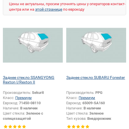
NISSAN
OPEL
PEUGEOT
PORSCHE
Цены не актуальны, просим уточнять цены у операторов контакт-
RENAULT
ROVER
SAAB
SEAT
SKODA
этой странице
центра или на
по еврокоду
SMART
SSANGYONG
SUBARU
SUZUKI
TOYOTA
UAZ
VOLKSWAGEN
VOLVO
ZAZ
ZIL
Заднее стекло SSANGYONG
Заднее стекло SUBARU Forester
Rexton I/Rexton II
Производитель:
Sekurit
Производитель:
PPG
Класс:
Премиум
Класс:
Премиум
Еврокод:
71450-08110
Еврокод:
65009-SA160
Наличие:
В наличии
Наличие:
В наличии
Цвет стекла:
Зеленое с
Цвет стекла:
Зеленое
солнцезащитой
Тип кузова:
Внедорожник
Тип кузова:
Внедорожник
Тип стекла:
Заднее стекло
Тип стекла:
Заднее стекло