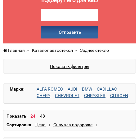
подберут его для вас!
Отправить
Главная
Каталог автостекол
Заднее стекло
Показать фильтры
Марка:
ALFA ROMEO
AUDI
BMW
CADILLAC
CHERY
CHEVROLET
CHRYSLER
CITROEN
DAEWOO
DAIHATSU
Datsun
DODGE
FIAT
FORD
GAZ
GMC
GREAT WALL
HONDA
HUMMER
HYUNDAI
INFINITI
ISUZU
Показать:
IVECO
IZH
JAGUAR
JEEP
KAMAZ
KIA
Сортировка:
KRAZ
LANCIA
LAND ROVER
LEXUS
MAZDA
MERCEDES
MINI
MITSUBISHI