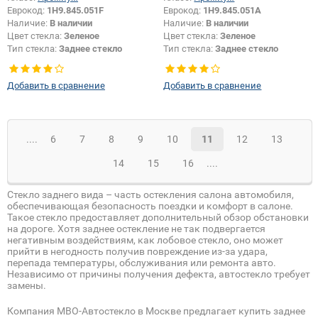
Еврокод:
1H9.845.051F
Еврокод:
1H9.845.051A
Наличие:
В наличии
Наличие:
В наличии
Цвет стекла:
Зеленое
Цвет стекла:
Зеленое
Тип стекла:
Заднее стекло
Тип стекла:
Заднее стекло
Добавить в сравнение
Добавить в сравнение
....
6
7
8
9
10
11
12
13
14
15
16
....
Стекло заднего вида – часть остекления салона автомобиля,
обеспечивающая безопасность поездки и комфорт в салоне.
Такое стекло предоставляет дополнительный обзор обстановки
на дороге. Хотя заднее остекление не так подвергается
негативным воздействиям, как лобовое стекло, оно может
прийти в негодность получив повреждение из-за удара,
перепада температуры, обслуживания или ремонта авто.
Независимо от причины получения дефекта, автостекло требует
замены.
Компания МВО-Автостекло в Москве предлагает купить заднее