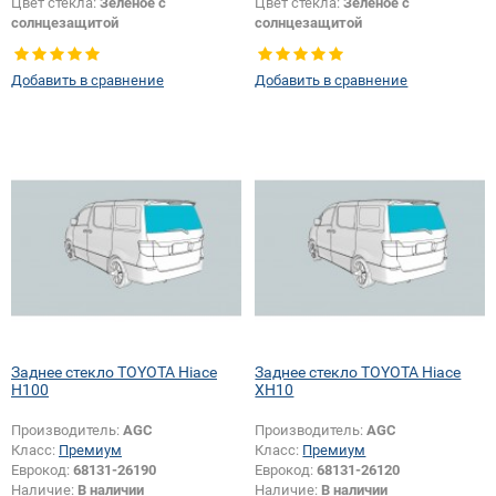
Цвет стекла:
Зеленое с
Цвет стекла:
Зеленое с
солнцезащитой
солнцезащитой
Тип стекла:
Заднее стекло
Тип стекла:
Заднее стекло
Изменение обогрева:
Да
Изменение обогрева:
Да
Добавить в сравнение
Добавить в сравнение
Заднее стекло TOYOTA Hiace
Заднее стекло TOYOTA Hiace
H100
XH10
Производитель:
AGC
Производитель:
AGC
Класс:
Премиум
Класс:
Премиум
Еврокод:
68131-26190
Еврокод:
68131-26120
Наличие:
В наличии
Наличие:
В наличии