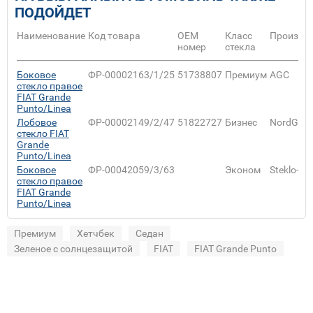
ПОДОЙДЕТ
Наименование
Код товара
ОЕМ
Класс
Произво
номер
стекла
Боковое
ФР-00002163/1/25
51738807
Премиум
AGC
стекло правое
FIAT Grande
Punto/Linea
Лобовое
ФР-00002149/2/47
51822727
Бизнес
NordGlas
стекло FIAT
Grande
Punto/Linea
Боковое
ФР-00042059/3/63
Эконом
Steklo-Lu
стекло правое
FIAT Grande
Punto/Linea
Премиум
Хетчбек
Седан
Зеленое с солнцезащитой
FIAT
FIAT Grande Punto