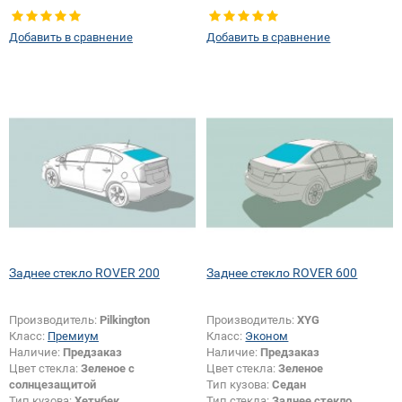
Тип кузова:
Хетчбек
Тип кузова:
Хетчбек
Тип стекла:
Заднее стекло
Тип стекла:
Заднее стекло
Добавить в сравнение
Добавить в сравнение
Изменение размера:
Да
Изменение размера:
Да
Заднее стекло ROVER 200
Заднее стекло ROVER 600
Производитель:
Pilkington
Производитель:
XYG
Класс:
Премиум
Класс:
Эконом
Наличие:
Предзаказ
Наличие:
Предзаказ
Цвет стекла:
Зеленое с
Цвет стекла:
Зеленое
солнцезащитой
Тип кузова:
Седан
Тип кузова:
Хетчбек
Тип стекла:
Заднее стекло