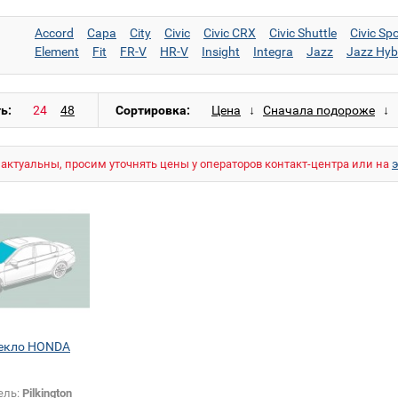
Accord
Capa
City
Civic
Civic CRX
Civic Shuttle
Civic Spo
Element
Fit
FR-V
HR-V
Insight
Integra
Jazz
Jazz Hyb
Odyssey
Pilot
Prelude
S2000
Shuttle
Stepwgn
Stream
ь:
Сортировка:
актуальны, просим уточнять цены у операторов контакт-центра или на
текло HONDA
ель:
Pilkington