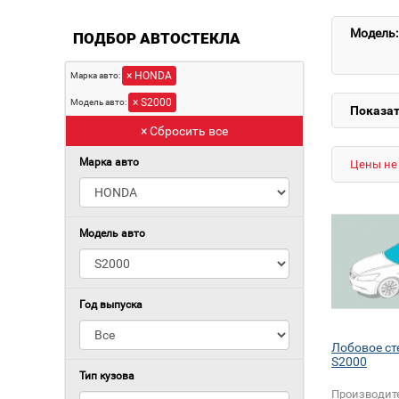
Модель:
ПОДБОР АВТОСТЕКЛА
× HONDA
Марка авто:
× S2000
Модель авто:
Показат
× Сбросить все
Марка авто
Цены не 
Модель авто
Год выпуска
Лобовое с
S2000
Тип кузова
Производит