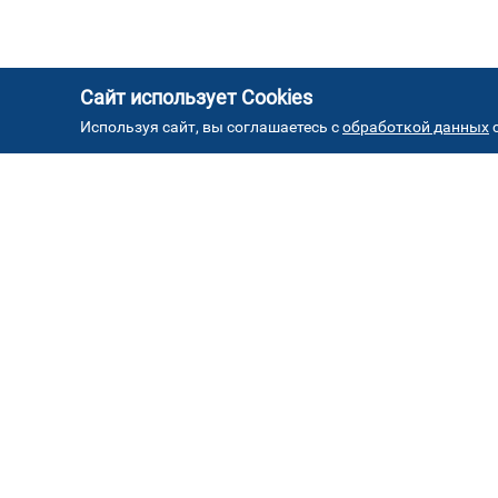
Сайт использует Cookies
Используя сайт, вы соглашаетесь с
обработкой данных
с
АД
Автостекла на проезде
1
завода Серп и Молот
ул. Проезд завода Серп и Молот, д. 8, стр. 2
Автостекла на
4
Борисовских прудах