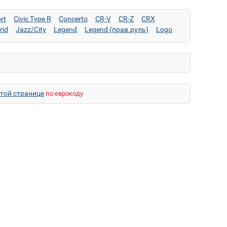
rt
Civic Type R
Concerto
CR-V
CR-Z
CRX
rid
Jazz/City
Legend
Legend (прав.руль)
Logo
Stream (прав.руль)
этой странице
по еврокоду