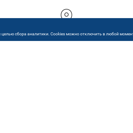
 целью сбора аналитики. Cookies можно отключить в любой момент
РЕСА НАШИХ СЕРВИСНЫХ ЦЕНТ
+7 (495) 640 07 01
ежедневно с 9:00 до 18:
Автостекла на
2
Академика Челомея
ул. Академика Челомея, д.3, к.2
Автостекла на
5
Огородном проезде