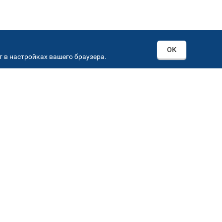
ОК
 в настройках вашего браузера.
РОВ
00
Автостекла на
3
Севастопольском пр-кт
Севастопольский пр-кт, д 15, корп. 3
Автостекла на
6
Кировоградской