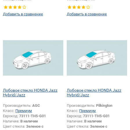
Тип кузова:
Хетчбек
Тип кузова:
Хетчбек
Появление или изменение
Появление или изменение
Добавить в сравнение
Добавить в сравнение
шелкографии:
Да
шелкографии:
Да
Лобовое стекло HONDA Jazz
Лобовое стекло HONDA Jazz
Hybrid/Jazz
Hybrid/Jazz
Производитель:
AGC
Производитель:
Pilkington
Класс:
Премиум
Класс:
Премиум
Еврокод:
73111-TH5-G01
Еврокод:
73111-TH5-G01
Наличие:
В наличии
Наличие:
В наличии
Цвет стекла:
Зеленое с
Цвет стекла:
Зеленое с