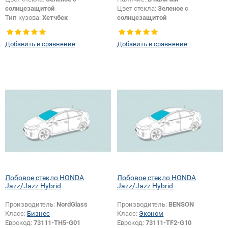
солнцезащитой
Цвет стекла:
Зеленое с
Тип кузова:
Хетчбек
солнцезащитой
Изменение крепления зеркала +
Тип кузова:
Хетчбек
шелкографии:
Да
Появление или изменение
Добавить в сравнение
Добавить в сравнение
шелкографии:
Да
Лобовое стекло HONDA
Лобовое стекло HONDA
Jazz/Jazz Hybrid
Jazz/Jazz Hybrid
Производитель:
NordGlass
Производитель:
BENSON
Класс:
Бизнес
Класс:
Эконом
Еврокод:
73111-TH5-G01
Еврокод:
73111-TF2-G10