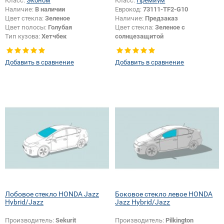
Класс:
Эконом
Класс:
Премиум
Наличие:
В наличии
Еврокод:
73111-TF2-G10
Цвет стекла:
Зеленое
Наличие:
Предзаказ
Цвет полосы:
Голубая
Цвет стекла:
Зеленое с
Тип кузова:
Хетчбек
солнцезащитой
Тип кузова:
Хетчбек
Появление или изменение
Добавить в сравнение
Добавить в сравнение
шелкографии:
Да
Лобовое стекло HONDA Jazz
Боковое стекло левое HONDA
Hybrid/Jazz
Jazz Hybrid/Jazz
Производитель:
Sekurit
Производитель:
Pilkington