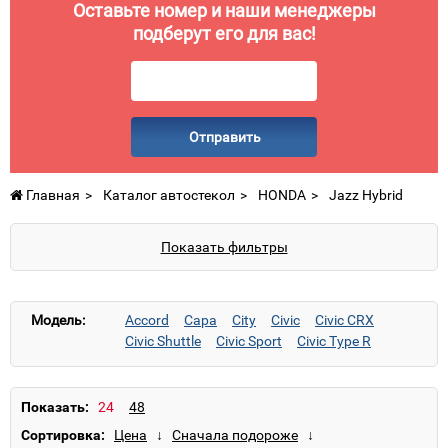
Оставьте номер и наши менеджеры
подберут его для вас!
Отправить
Главная
Каталог автостекол
HONDA
Jazz Hybrid
Показать фильтры
Модель:
Accord
Capa
City
Civic
Civic CRX
Civic Shuttle
Civic Sport
Civic Type R
Concerto
CR-V
CR-Z
CRX
Element
Fit
FR-V
HR-V
Insight
Integra
Jazz
Jazz Hybrid
Jazz/City
Legend
Показать:
Legend (прав.руль)
Logo
Odyssey
Pilot
Сортировка:
Prelude
S2000
Shuttle
Stepwgn
Stream