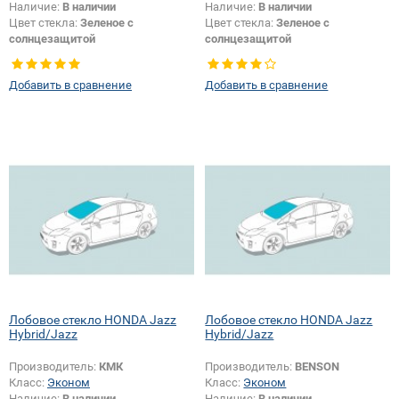
Наличие:
В наличии
Наличие:
В наличии
Цвет стекла:
Зеленое с
Цвет стекла:
Зеленое с
солнцезащитой
солнцезащитой
Тип кузова:
Хетчбек
Тип кузова:
Хетчбек
Появление или изменение
Добавить в сравнение
Добавить в сравнение
шелкографии:
Да
Лобовое стекло HONDA Jazz
Лобовое стекло HONDA Jazz
Hybrid/Jazz
Hybrid/Jazz
Производитель:
КМК
Производитель:
BENSON
Класс:
Эконом
Класс:
Эконом
Наличие:
В наличии
Наличие:
В наличии