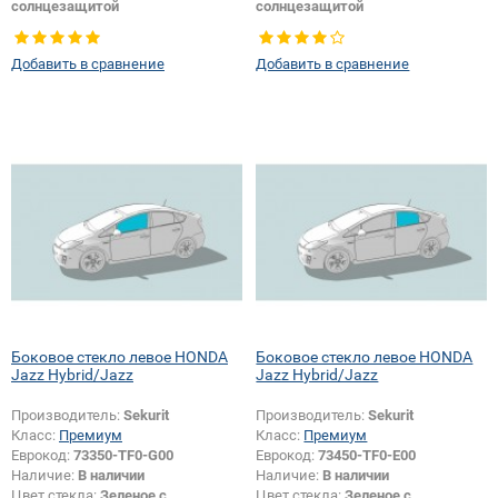
солнцезащитой
солнцезащитой
Тип кузова:
Хетчбек
Тип кузова:
Хетчбек
Добавить в сравнение
Добавить в сравнение
Боковое стекло левое HONDA
Боковое стекло левое HONDA
Jazz Hybrid/Jazz
Jazz Hybrid/Jazz
Производитель:
Sekurit
Производитель:
Sekurit
Класс:
Премиум
Класс:
Премиум
Еврокод:
73350-TF0-G00
Еврокод:
73450-TF0-E00
Наличие:
В наличии
Наличие:
В наличии
Цвет стекла:
Зеленое с
Цвет стекла:
Зеленое с