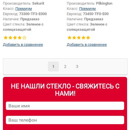
Производитель:
Sekurit
Производитель:
Pilkington
Класс:
Премиум
Класс:
Премиум
Еврокод:
73300-TF3-E000
Еврокод:
73450-TF0-E00
Наличие:
Предзаказ
Наличие:
Предзаказ
Цвет стекла:
Зеленое с
Цвет стекла:
Зеленое с
солнцезащитой
солнцезащитой
Тип кузова:
Хетчбек
Тип кузова:
Хетчбек
Тип стекла:
Боковое стекло
Тип стекла:
Боковое стекло левое
Добавить в сравнение
Добавить в сравнение
правое
Появление или изменение
логотипа безопасности:
Да
1
2
3
НЕ НАШЛИ СТЕКЛО - СВЯЖИТЕСЬ С
НАМИ!