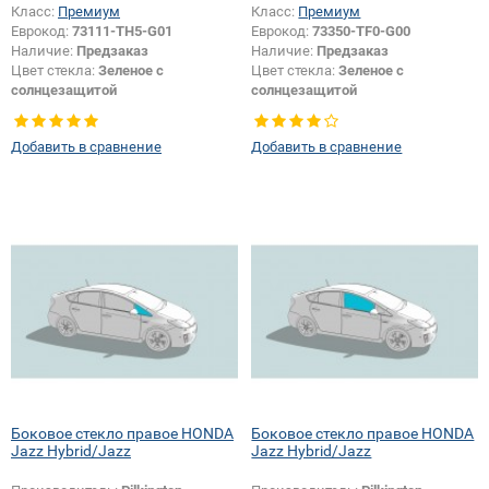
Класс:
Премиум
Класс:
Премиум
Еврокод:
73111-TH5-G01
Еврокод:
73350-TF0-G00
Наличие:
Предзаказ
Наличие:
Предзаказ
Цвет стекла:
Зеленое с
Цвет стекла:
Зеленое с
солнцезащитой
солнцезащитой
Тип кузова:
Хетчбек
Тип кузова:
Хетчбек
Тип стекла:
Боковое стекло левое
Добавить в сравнение
Добавить в сравнение
Появление или изменение
логотипа безопасности:
Да
Боковое стекло правое HONDA
Боковое стекло правое HONDA
Jazz Hybrid/Jazz
Jazz Hybrid/Jazz