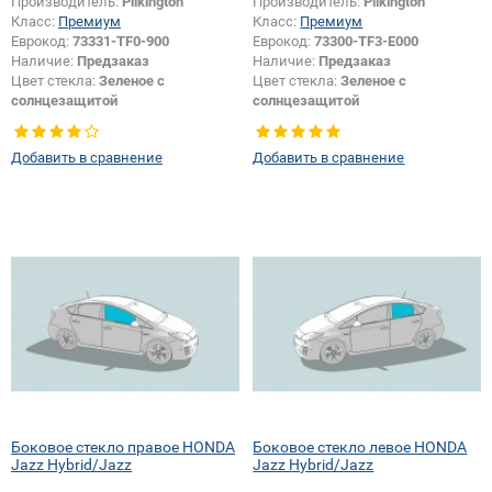
Производитель:
Pilkington
Производитель:
Pilkington
Класс:
Премиум
Класс:
Премиум
Еврокод:
73331-TF0-900
Еврокод:
73300-TF3-E000
Наличие:
Предзаказ
Наличие:
Предзаказ
Цвет стекла:
Зеленое с
Цвет стекла:
Зеленое с
солнцезащитой
солнцезащитой
Тип кузова:
Хетчбек
Тип кузова:
Хетчбек
Тип стекла:
Боковое стекло
Тип стекла:
Боковое стекло
Добавить в сравнение
Добавить в сравнение
правое
правое
Появление или изменение
логотипа безопасности:
Да
Боковое стекло правое HONDA
Боковое стекло левое HONDA
Jazz Hybrid/Jazz
Jazz Hybrid/Jazz