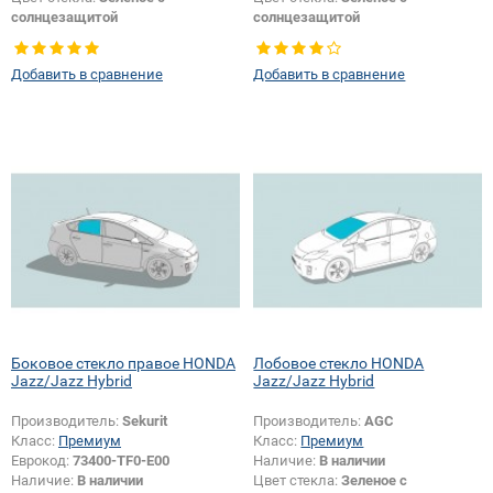
солнцезащитой
солнцезащитой
Тип кузова:
Хетчбек
Тип кузова:
Хетчбек
Тип стекла:
Боковое стекло левое
Тип стекла:
Боковое стекло левое
Добавить в сравнение
Добавить в сравнение
Появление или изменение
логотипа безопасности:
Да
Боковое стекло правое HONDA
Лобовое стекло HONDA
Jazz/Jazz Hybrid
Jazz/Jazz Hybrid
Производитель:
Sekurit
Производитель:
AGC
Класс:
Премиум
Класс:
Премиум
Еврокод:
73400-TF0-E00
Наличие:
В наличии
Наличие:
В наличии
Цвет стекла:
Зеленое с