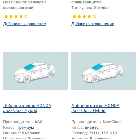
Цвет стекла:
Зеленое с
солнцезащитой
солнцезащитой
Тип кузова:
Хетчбек
Тип кузова:
Хетчбек
Изменение крепления зеркала +
Тип стекла:
Боковое стекло
шелкографии:
Да
Добавить в сравнение
Добавить в сравнение
правое
Лобовое стекло HONDA
Лобовое стекло HONDA
Jazz/Jazz Hybrid
Jazz/Jazz Hybrid
Производитель:
AGC
Производитель:
NordGlass
Класс:
Премиум
Класс:
Бизнес
Наличие:
В наличии
Еврокод:
73111-TF2-G10
Цвет стекла:
Зеленое с
Наличие:
В наличии