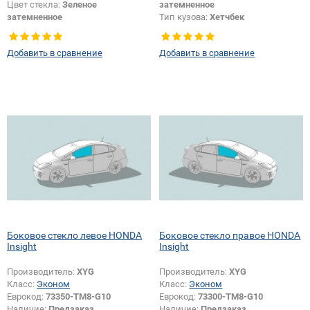
Цвет стекла:
Зеленое
затемненное
затемненное
Тип кузова:
Хетчбек
Тип кузова:
Хетчбек
Тип стекла:
Боковое стекло левое
Тип стекла:
Боковое стекло левое
Добавить в сравнение
Добавить в сравнение
Боковое стекло левое HONDA
Боковое стекло правое HONDA
Insight
Insight
Производитель:
XYG
Производитель:
XYG
Класс:
Эконом
Класс:
Эконом
Еврокод:
73350-TM8-G10
Еврокод:
73300-TM8-G10
Наличие:
Предзаказ
Наличие:
Предзаказ