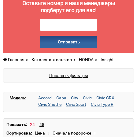
Оставьте номер и наши менеджеры
подберут его для вас!
Отправить
Главная
Каталог автостекол
HONDA
Insight
Показать фильтры
Модель:
Accord
Capa
City
Civic
Civic CRX
Civic Shuttle
Civic Sport
Civic Type R
Concerto
CR-V
CR-Z
CRX
Element
Fit
FR-V
HR-V
Insight
Integra
Jazz
Jazz Hybrid
Jazz/City
Legend
Показать:
Legend (прав.руль)
Logo
Odyssey
Pilot
Сортировка:
Prelude
S2000
Shuttle
Stepwgn
Stream