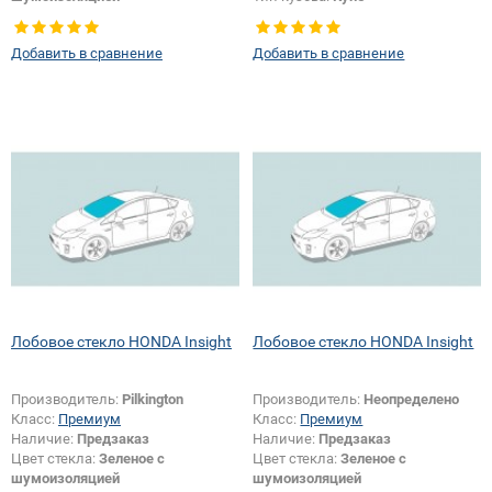
Тип кузова:
Хетчбек
Появление или изменение
Добавить в сравнение
Добавить в сравнение
шелкографии:
Да
Лобовое стекло HONDA Insight
Лобовое стекло HONDA Insight
Производитель:
Pilkington
Производитель:
Неопределено
Класс:
Премиум
Класс:
Премиум
Наличие:
Предзаказ
Наличие:
Предзаказ
Цвет стекла:
Зеленое с
Цвет стекла:
Зеленое с
шумоизоляцией
шумоизоляцией