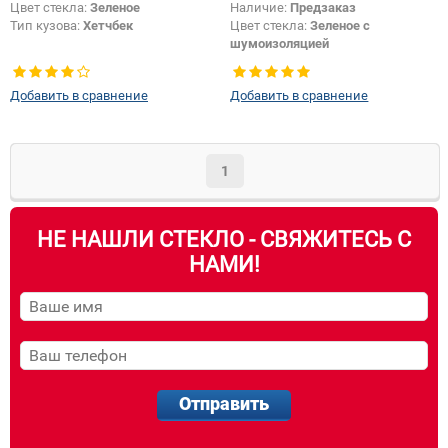
Цвет стекла:
Зеленое
Наличие:
Предзаказ
Тип кузова:
Хетчбек
Цвет стекла:
Зеленое с
шумоизоляцией
Тип кузова:
Хетчбек
Появление или изменение
Добавить в сравнение
Добавить в сравнение
шелкографии:
Да
1
НЕ НАШЛИ СТЕКЛО - СВЯЖИТЕСЬ С
НАМИ!
Отправить