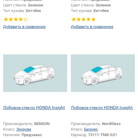
Цвет стекла:
Зеленое
Цвет стекла:
Зеленое
Тип кузова:
Хетчбек
Тип кузова:
Хетчбек
Тип стекла:
Боковое стекло левое
Тип стекла:
Боковое стекло
Появление или изменение
правое
Добавить в сравнение
Добавить в сравнение
логотипа безопасности:
Да
Появление или изменение
логотипа безопасности:
Да
Лобовое стекло HONDA Insight
Лобовое стекло HONDA Insight
Производитель:
BENSON
Производитель:
NordGlass
Класс:
Эконом
Класс:
Бизнес
Наличие:
Предзаказ
Еврокод:
73111-TM8-G21