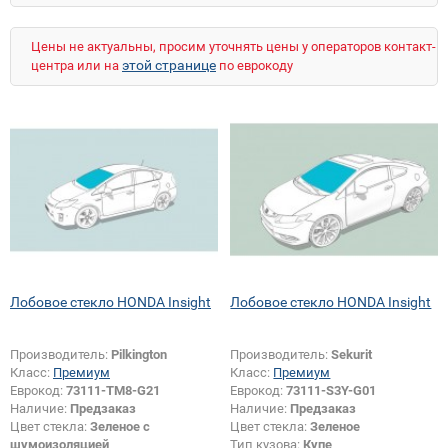
Stream (прав.руль)
Цены не актуальны, просим уточнять цены у операторов контакт-
этой странице
центра или на
по еврокоду
Лобовое стекло HONDA Insight
Лобовое стекло HONDA Insight
Производитель:
Pilkington
Производитель:
Sekurit
Класс:
Премиум
Класс:
Премиум
Еврокод:
73111-TM8-G21
Еврокод:
73111-S3Y-G01
Наличие:
Предзаказ
Наличие:
Предзаказ
Цвет стекла:
Зеленое с
Цвет стекла:
Зеленое
шумоизоляцией
Тип кузова:
Купе