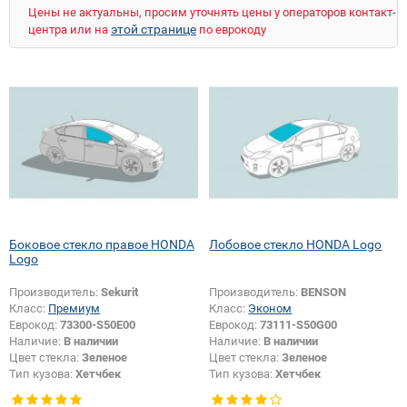
Цены не актуальны, просим уточнять цены у операторов контакт-
этой странице
центра или на
по еврокоду
Боковое стекло правое HONDA
Лобовое стекло HONDA Logo
Logo
Производитель:
Sekurit
Производитель:
BENSON
Класс:
Премиум
Класс:
Эконом
Еврокод:
73300-S50E00
Еврокод:
73111-S50G00
Наличие:
В наличии
Наличие:
В наличии
Цвет стекла:
Зеленое
Цвет стекла:
Зеленое
Тип кузова:
Хетчбек
Тип кузова:
Хетчбек
Тип стекла:
Боковое стекло
правое