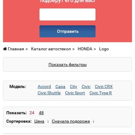
подберут его для вас!
Отправить
Главная
Каталог автостекол
HONDA
Logo
Показать фильтры
Модель:
Accord
Capa
City
Civic
Civic CRX
Civic Shuttle
Civic Sport
Civic Type R
Concerto
CR-V
CR-Z
CRX
Element
Fit
FR-V
HR-V
Insight
Integra
Jazz
Jazz Hybrid
Jazz/City
Legend
Показать:
Legend (прав.руль)
Logo
Odyssey
Pilot
Сортировка:
Prelude
S2000
Shuttle
Stepwgn
Stream
Stream (прав.руль)