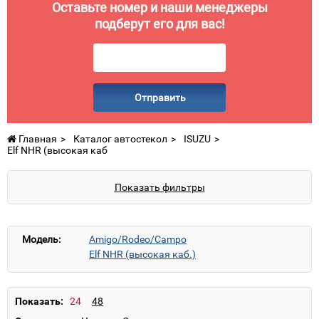
Оставьте номер и наши менеджеры
подберут его для вас!
Отправить
Главная
Каталог автостекол
ISUZU
Elf NHR (высокая каб
Показать фильтры
Модель:
Amigo/Rodeo/Campo
Elf NHR (высокая каб.)
Elf NHR/NKR (стандарт каб.)
Elf NKR (стандарт каб.)
Elf NLR/NRR (высокая каб.)
Показать:
Elf NMR/NNR/NPR/NQR (широкая каб.)