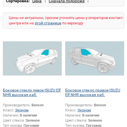
Сортировка:
Elf NPR/NQR (широкая каб.)
Fargo/WFR
Faster
Rodeo
Trooper
VehiCross
Цены не актуальны, просим уточнять цены у операторов контакт-
этой странице
центра или на
по еврокоду
Боковое стекло левое ISUZU Elf
Боковое стекло правое ISUZU
NHR высокая каб.
Elf NHR высокая каб.
Производитель:
Benson
Производитель:
Benson
Класс:
Эконом
Класс:
Эконом
Наличие:
В наличии
Наличие:
В наличии
Цвет стекла:
Зеленое
Цвет стекла:
Зеленое
Тип кузова:
Грузовик
Тип кузова:
Грузовик