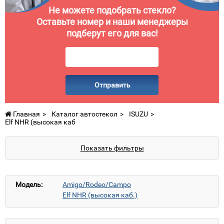
Не можете подобрать стекло?
Оставьте номер и наши менеджеры
подберут его для вас!
Отправить
Главная
Каталог автостекол
ISUZU
Elf NHR (высокая каб
Показать фильтры
Модель:
Amigo/Rodeo/Campo
Elf NHR (высокая каб.)
Elf NPR/NQR (широкая каб.)
Fargo/WFR
Faster
Trooper