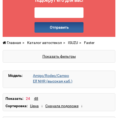
подберут его для вас!
Отправить
Главная
Каталог автостекол
ISUZU
Faster
Показать фильтры
Модель:
Amigo/Rodeo/Campo
Elf NHR (высокая каб.)
Elf NHR/NKR (стандарт каб.)
Elf NKR (стандарт каб.)
Elf NLR/NRR (высокая каб.)
Показать:
Elf NMR/NNR/NPR/NQR (широкая каб.)
Сортировка:
Elf NPR/NQR (широкая каб.)
Fargo/WFR
Faster
Rodeo
Trooper
VehiCross