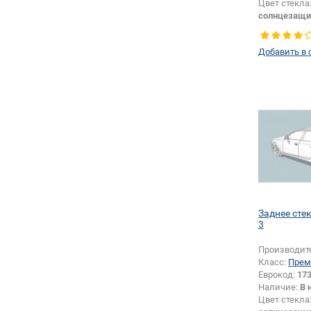
Цвет стекла
солнцезащи
Тип стекла:
левое
Добавить в 
Заднее сте
3
Производит
Класс:
Прем
Еврокод:
17
Наличие:
В 
Цвет стекла