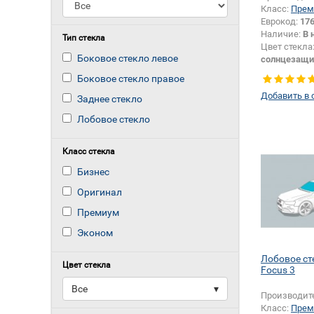
Класс:
Прем
Еврокод:
17
Наличие:
В 
Тип стекла
Цвет стекла
Боковое стекло левое
солнцезащи
Изменение 
Боковое стекло правое
зеркала + 
Добавить в 
Заднее стекло
Лобовое стекло
Класс стекла
Бизнес
Оригинал
Премиум
Эконом
Лобовое ст
Цвет стекла
Focus 3
Все
▾
Производит
Класс:
Прем