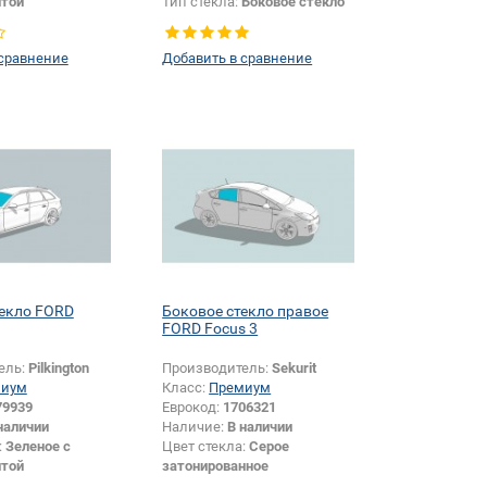
той
Тип стекла:
Боковое стекло
Боковое стекло
левое
 сравнение
Добавить в сравнение
текло FORD
Боковое стекло правое
FORD Focus 3
ель:
Pilkington
Производитель:
Sekurit
миум
Класс:
Премиум
79939
Еврокод:
1706321
наличии
Наличие:
В наличии
:
Зеленое с
Цвет стекла:
Серое
той
затонированное
крепления
Тип стекла:
Боковое стекло