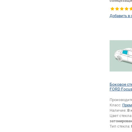
солнцезащи
Тип стекла:
Добавить в 
Боковое ст
FORD Focus
Производит
Класс:
Прем
Наличие:
В 
Цвет стекла
затонирова
Тип стекла:
правое