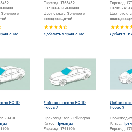
65452
Еврокод:
1765452
Еврокод:
17
наличии
Наличие:
В наличии
Наличие:
В 
:
Зеленое с
Цвет стекла:
Зеленое с
Цвет стекла
той
солнцезащитой
солнцезащи
крепления
Изменение крепления
шелкографии:
Да
зеркала + шелкографии:
Да
сравнение
Добавить в сравнение
Добавить в
екло FORD
Лобовое стекло FORD
Лобовое с
Focus 3
Focus 3
ель:
AGC
Производитель:
Pilkington
Производит
иум
Класс:
Премиум
Класс:
Пре
61106
Еврокод:
1761106
Еврокод:
17