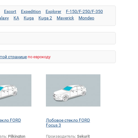
Escort
Expedition
Explorer
F-150/F-250/F-350
alaxy
KA
Kuga
Kuga 2
Maverick
Mondeo
nger
S-Max
Scorpio
Sierra
Tourneo Connect
 высокий)
Transit (длинный низкий)
Transit Connect
этой странице
по еврокоду
текло FORD
Лобовое стекло FORD
Focus 3
ель:
Pilkington
Производитель:
Sekurit