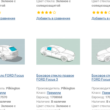
:
Зеленое с
Цвет стекла:
Зеленое с
Цвет стекла
той
солнцезащитой
солнцезащи
Боковое стекло
Тип стекла:
Боковое стекло
Тип стекла:
правое
правое
сравнение
Добавить в сравнение
Добавить в
кло FORD Focus
Боковое стекло правое
Боковое ст
FORD Focus 3
FORD Focus
ель:
Pilkington
Производитель:
Pilkington
Производит
иум
Класс:
Премиум
Класс:
Пре
37570
Еврокод:
1708068
Еврокод:
17
наличии
Наличие:
В наличии
Наличие:
В 
:
Зеленое с
Цвет стекла:
Зеленое с
Цвет стекла