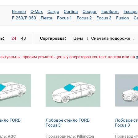
Bronco
C-Max
Cargo
Cortina
Cougar
EcoSport
Escape
F-250/F-350
Fiesta
Focus 1
Focus 2
Focus 3
Fusion
G
Mustang
Navigator
Orion
Probe
Probe (USA)
Puma
Ra
Tourneo Courier
Transcontinental
Transit
Transit (длинный
Transit Custom (короткий)
ь:
Сортировка:
актуальны, просим уточнять цены у операторов контакт-центра или на
екло FORD
Лобовое стекло FORD
Лобовое с
Focus 3
Focus 3
ель:
AGC
Производитель:
Pilkington
Производит