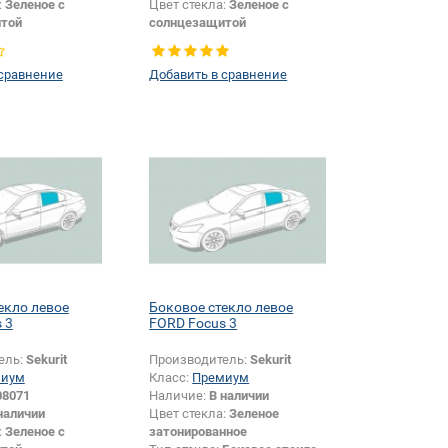
:
Зеленое с
Цвет стекла:
Зеленое с
той
солнцезащитой
Боковое стекло
Тип стекла:
Боковое стекло
левое
 сравнение
Добавить в сравнение
екло левое
Боковое стекло левое
 3
FORD Focus 3
ель:
Sekurit
Производитель:
Sekurit
миум
Класс:
Премиум
08071
Наличие:
В наличии
наличии
Цвет стекла:
Зеленое
:
Зеленое с
затонированное