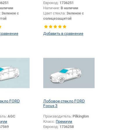
36251
Еврокод:
1736251
наличии
Наличие:
В наличии
:
Зеленое с
Цвет стекла:
Зеленое с
той
солнцезащитой
 сравнение
Добавить в сравнение
текло FORD
Лобовое стекло FORD
Focus 3
ель:
AGC
Производитель:
Pilkington
миум
Класс:
Премиум
67569
Еврокод:
1736258