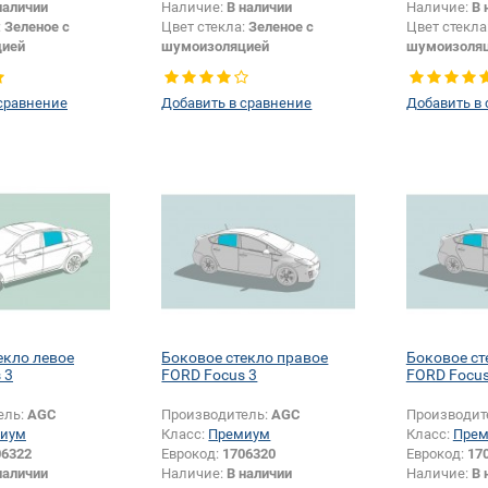
наличии
Наличие:
В наличии
Наличие:
В 
:
Зеленое с
Цвет стекла:
Зеленое с
Цвет стекла
цией
шумоизоляцией
шумоизоля
крепления
Изменение крепления
Появление 
шелкографии:
Да
зеркала + шелкографии:
Да
шелкографи
сравнение
Добавить в сравнение
Добавить в
екло левое
Боковое стекло правое
Боковое ст
 3
FORD Focus 3
FORD Focus
ель:
AGC
Производитель:
AGC
Производит
иум
Класс:
Премиум
Класс:
Пре
06322
Еврокод:
1706320
Еврокод:
17
наличии
Наличие:
В наличии
Наличие:
В 