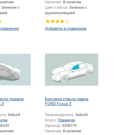
наличии
Наличие:
В наличии
:
Зеленое с
Цвет стекла:
Зеленое с
цией
шумоизоляцией
или изменение
Изменение крепления
и:
Да
зеркала + шелкографии:
Да
 сравнение
Добавить в сравнение
екло правое
Боковое стекло левое
 3
FORD Focus 3
ель:
Sekurit
Производитель:
Sekurit
миум
Класс:
Премиум
06320
Еврокод:
5298775
наличии
Наличие:
В наличии