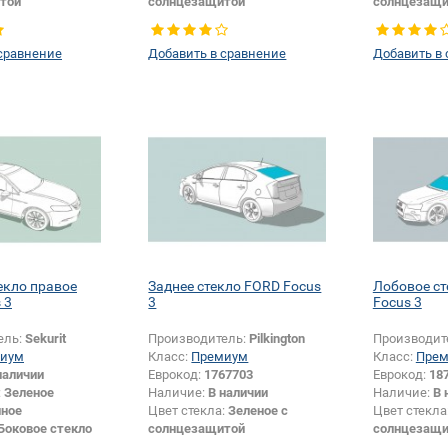
той
солнцезащитой
солнцезащи
Заднее стекло
Тип стекла:
Боковое стекло
Тип стекла:
правое
левое
сравнение
Добавить в сравнение
Добавить в
екло правое
Заднее стекло FORD Focus
Лобовое с
 3
3
Focus 3
ель:
Sekurit
Производитель:
Pilkington
Производит
иум
Класс:
Премиум
Класс:
Пре
наличии
Еврокод:
1767703
Еврокод:
18
:
Зеленое
Наличие:
В наличии
Наличие:
В 
нное
Цвет стекла:
Зеленое с
Цвет стекла
Боковое стекло
солнцезащитой
солнцезащи
Тип стекла:
Заднее стекло
Изменение 