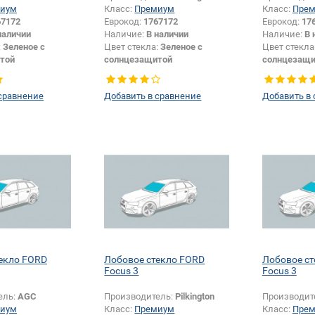
иум
Класс:
Премиум
Класс:
Пре
67172
Еврокод:
1767172
Еврокод:
17
наличии
Наличие:
В наличии
Наличие:
В 
:
Зеленое с
Цвет стекла:
Зеленое с
Цвет стекла
той
солнцезащитой
солнцезащи
крепления
Изменение крепления
Появление 
шелкографии:
Да
зеркала + шелкографии:
Да
шелкографи
сравнение
Добавить в сравнение
Добавить в
екло FORD
Лобовое стекло FORD
Лобовое с
Focus 3
Focus 3
ель:
AGC
Производитель:
Pilkington
Производит
иум
Класс:
Премиум
Класс:
Пре