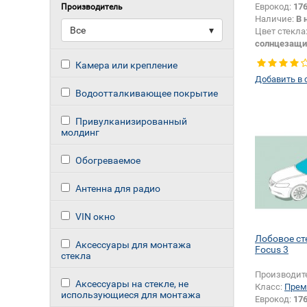
Еврокод:
17
Производитель
Наличие:
В 
Все
▾
Цвет стекла
солнцезащи
Изменение 
Камера или крепление
зеркала + 
Добавить в 
Водоотталкивающее покрытие
Привулканизированный
молдинг
Обогреваемое
Антенна для радио
VIN окно
Лобовое ст
Аксессуары для монтажа
Focus 3
стекла
Производит
Аксессуары на стекле, не
Класс:
Прем
использующиеся для монтажа
Еврокод:
17