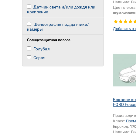
Наличие:
В 
Датчик света и/или дождя или
Цвет стекла
крепление
шумоизоля
Изменение 
зеркала + 
Шелкография под датчики/
Добавить в 
камеры
Солнцезащитная полоса
Голубая
Серая
Боковое ст
FORD Focus
Производит
Класс:
Прем
Еврокод:
17
Наличие:
В 