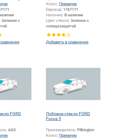
миум
Класс:
Премиум
67171
Еврокод:
1767171
наличии
Наличие:
В наличии
:
Зеленое с
Цвет стекла:
Зеленое с
той
солнцезащитой
или изменение
Появление или изменение
и:
Да
шелкографии:
Да
 сравнение
Добавить в сравнение
текло FORD
Лобовое стекло FORD
Focus 3
ель:
AGC
Производитель:
Pilkington
миум
Класс:
Премиум