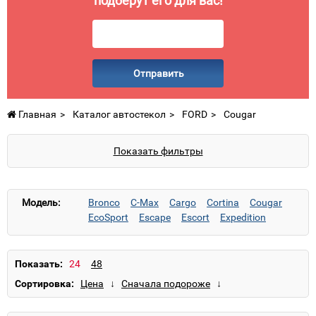
подберут его для вас!
Отправить
Главная
Каталог автостекол
FORD
Cougar
Показать фильтры
Модель:
Bronco
C-Max
Cargo
Cortina
Cougar
EcoSport
Escape
Escort
Expedition
Explorer
F-150/F-250/F-350
F-250/F-350
Fiesta
Focus 1
Focus 2
Focus 3
Fusion
Galaxy
KA
Kuga
Kuga 2
Maverick
Показать:
Mondeo
Mustang
Navigator
Orion
Сортировка:
Probe
Probe (USA)
Puma
Ranger
S-Max
Scorpio
Sierra
Tourneo Connect