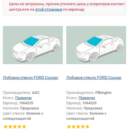
Tourneo Courier
Transcontinental
Transit
Цены не актуальны, просим уточнять цены у операторов контакт-
Transit (длинный высокий)
этой странице
центра или на
по еврокоду
Transit (длинный низкий)
Transit Connect
Transit Custom (короткий)
Лобовое стекло FORD Cougar
Лобовое стекло FORD Cougar
Производитель:
AGC
Производитель:
Pilkington
Класс:
Премиум
Класс:
Премиум
Еврокод:
1064225
Еврокод:
1064225
Наличие:
Предзаказ
Наличие:
Предзаказ
Цвет стекла:
Зеленое с
Цвет стекла:
Зеленое с
солнцезащитой
солнцезащитой
Тип кузова:
Купе
Тип кузова:
Купе