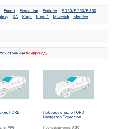
Escort
Expedition
Explorer
F-150/F-250/F-350
alaxy
KA
Kuga
Kuga 2
Maverick
Mondeo
nger
S-Max
Scorpio
Sierra
Tourneo Connect
 высокий)
Transit (длинный низкий)
Transit Connect
этой странице
по еврокоду
текло FORD
Лобовое стекло FORD
Navigator/Expedition
ель:
PPG
Производитель:
AGC