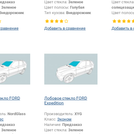
едзаказ
Цвет стекла:
Зеленое
Цвет стекла
:
Зеленое
Цвет полосы:
Голубая
солнцезащи
Внедорожник
Тип кузова:
Внедорожник
Цвет полос
Боковое стекло
Тип кузова:
сравнение
Добавить в сравнение
Добавить в
екло FORD
Лобовое стекло FORD
Expedition
ель:
NordGlass
Производитель:
XYG
ес
Класс:
Эконом
едзаказ
Наличие:
Предзаказ
:
Зеленое
Цвет стекла:
Зеленое