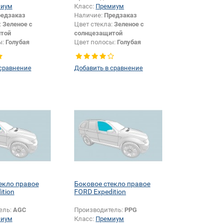
миум
Класс:
Премиум
едзаказ
Наличие:
Предзаказ
:
Зеленое с
Цвет стекла:
Зеленое с
той
солнцезащитой
ы:
Голубая
Цвет полосы:
Голубая
Внедорожник
Тип кузова:
Внедорожник
 сравнение
Добавить в сравнение
екло правое
Боковое стекло правое
ition
FORD Expedition
ель:
AGC
Производитель:
PPG
миум
Класс:
Премиум