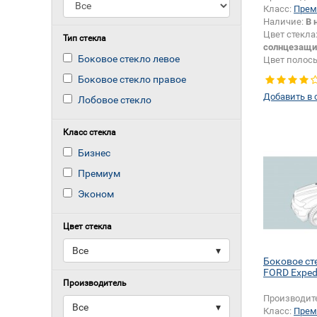
Класс:
Прем
Наличие:
В 
Цвет стекла
Тип стекла
солнцезащи
Боковое стекло левое
Цвет полос
Тип кузова:
Боковое стекло правое
Добавить в 
Лобовое стекло
Класс стекла
Бизнес
Премиум
Эконом
Цвет стекла
Все
▾
Боковое ст
FORD Exped
Производитель
Производит
Все
▾
Класс:
Прем