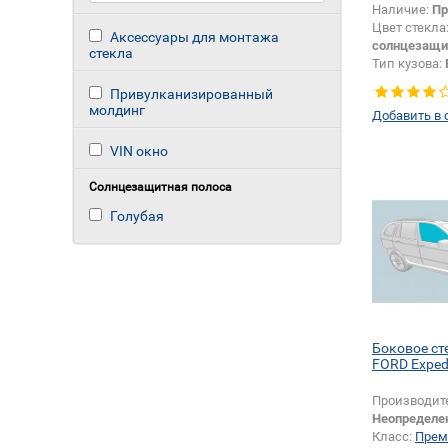
Наличие:
Пр
Цвет стекла
Аксессуары для монтажа
солнцезащи
стекла
Тип кузова:
Тип стекла:
Привулканизированный
левое
молдинг
Добавить в 
VIN окно
Солнцезащитная полоса
Голубая
Боковое ст
FORD Expedi
Производит
Неопределе
Класс:
Прем