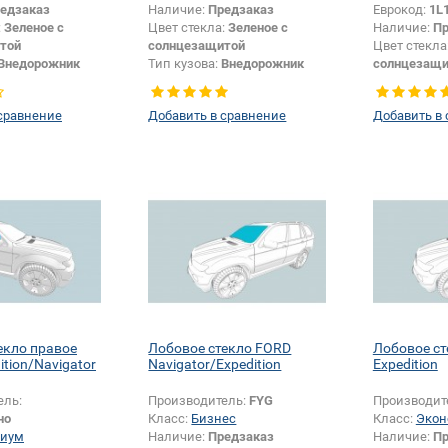
едзаказ
Наличие:
Предзаказ
Еврокод:
1L
:
Зеленое с
Цвет стекла:
Зеленое с
Наличие:
Пр
той
солнцезащитой
Цвет стекла
Внедорожник
Тип кузова:
Внедорожник
солнцезащи
Боковое стекло
Тип стекла:
Боковое стекло
Тип кузова:
левое
Тип стекла:
сравнение
Добавить в сравнение
Добавить в
правое
екло правое
Лобовое стекло FORD
Лобовое с
tion/Navigator
Navigator/Expedition
Expedition
ель:
Производитель:
FYG
Производит
но
Класс:
Бизнес
Класс:
Экон
иум
Наличие:
Предзаказ
Наличие:
Пр