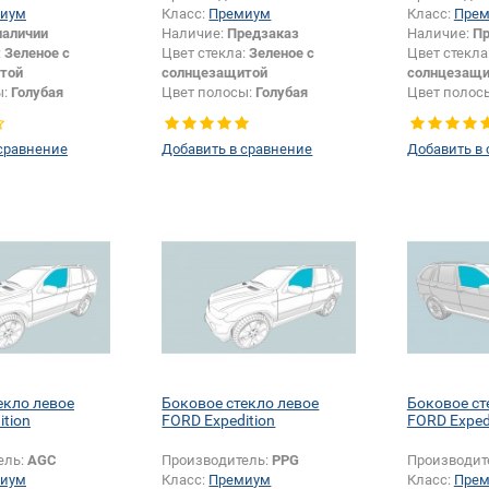
иум
Класс:
Премиум
Класс:
Пре
наличии
Наличие:
Предзаказ
Наличие:
Пр
:
Зеленое с
Цвет стекла:
Зеленое с
Цвет стекла
той
солнцезащитой
солнцезащи
ы:
Голубая
Цвет полосы:
Голубая
Цвет полос
Внедорожник
Тип кузова:
Внедорожник
Тип кузова:
сравнение
Добавить в сравнение
Добавить в
екло левое
Боковое стекло левое
Боковое ст
ition
FORD Expedition
FORD Exped
ель:
AGC
Производитель:
PPG
Производит
иум
Класс:
Премиум
Класс:
Пре