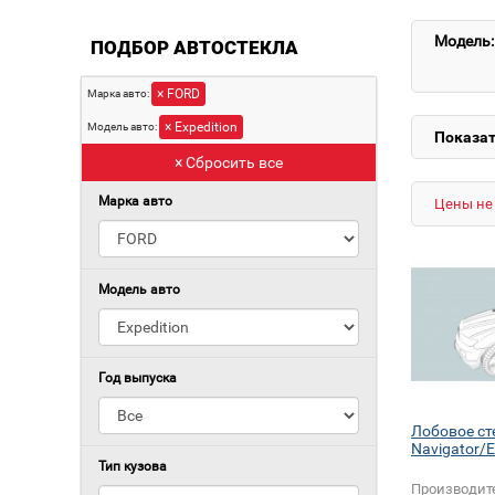
Модель:
ПОДБОР АВТОСТЕКЛА
× FORD
Марка авто:
× Expedition
Модель авто:
Показат
× Сбросить все
Марка авто
Цены не 
Модель авто
Год выпуска
Лобовое ст
Navigator/E
Тип кузова
Производит