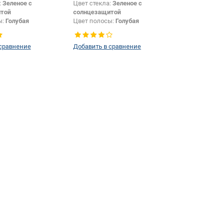
:
Зеленое с
Цвет стекла:
Зеленое с
той
солнцезащитой
ы:
Голубая
Цвет полосы:
Голубая
Внедорожник
Тип кузова:
Внедорожник
 сравнение
Добавить в сравнение