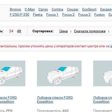
Bronco
C-Max
Cargo
Cortina
Cougar
EcoSport
Escape
F-250/F-350
Fiesta
Focus 1
Focus 2
Focus 3
Fusion
G
Mustang
Navigator
Orion
Probe
Probe (USA)
Puma
Ra
Tourneo Courier
Transcontinental
Transit
Transit (длинный
Transit Custom (короткий)
ь:
Сортировка:
актуальны, просим уточнять цены у операторов контакт-центра или на
екло FORD
Лобовое стекло FORD
Лобовое с
xpedition
Expedition
Expedition
ель:
PPG
Производитель:
AGC
Производит