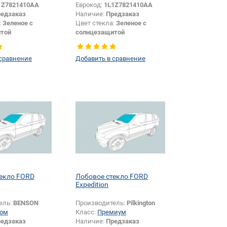
1Z7821410AA
Еврокод:
1L1Z7821410AA
едзаказ
Наличие:
Предзаказ
:
Зеленое с
Цвет стекла:
Зеленое с
той
солнцезащитой
Внедорожник
Тип кузова:
Внедорожник
Боковое стекло
Тип стекла:
Боковое стекло
 сравнение
Добавить в сравнение
правое
текло FORD
Лобовое стекло FORD
Expedition
ель:
BENSON
Производитель:
Pilkington
ом
Класс:
Премиум
едзаказ
Наличие:
Предзаказ