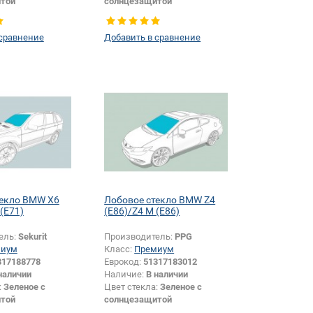
той
солнцезащитой
Внедорожник
Тип кузова:
Внедорожник
датчика:
Да
 сравнение
Добавить в сравнение
текло BMW X6
Лобовое стекло BMW Z4
(E71)
(E86)/Z4 M (E86)
ель:
Sekurit
Производитель:
PPG
миум
Класс:
Премиум
317188778
Еврокод:
51317183012
наличии
Наличие:
В наличии
:
Зеленое с
Цвет стекла:
Зеленое с
той
солнцезащитой
ы:
Серая
Цвет полосы:
Зеленая