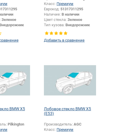
миум
Класс:
Премиум
317311295
Еврокод:
51317311295
наличии
Наличие:
В наличии
:
Зеленое
Цвет стекла:
Зеленое
Внедорожник
Тип кузова:
Внедорожник
 сравнение
Добавить в сравнение
текло BMW X5
Лобовое стекло BMW X5
(E53)
ель:
Pilkington
Производитель:
AGC
миум
Класс:
Премиум