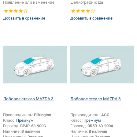
Появление или изменение
шелкографии:
Да
шелкографии:
Да
Добавить в сравнение
Добавить в сравнение
Лобовое стекло MAZDA 3
Лобовое стекло MAZDA 3
Производитель:
Pilkington
Производитель:
AGC
Класс:
Премиум
Класс:
Премиум
Еврокод:
BP4R-63-900C
Еврокод:
BR5R-63-900A
Наличие:
В наличии
Наличие:
В наличии
Цвет стекла:
Зеленое
Цвет стекла:
Зеленое