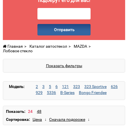
подберут его для вас!
Отправить
Главная
Каталог автостекол
MAZDA
Лобовое стекло
Показать фильтры
Модель:
2
3
5
6
121
323
323 Sportive
626
929
5336
B-Series
Bongo Friendee
BT-50
Capella
CX-3
CX-5
CX-7
CX-9
Demio
E-Series
MPV
MX-3
MX-5
MX-6
Premacy
RX-8
Titan
Tribute
Xedos 6
Показать:
Xedos 9
Сортировка: