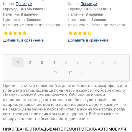
Класс:
Премиум
Класс:
Премиум
Еврокод:
GR1M639009D
Еврокод:
GP9E63900A9D
Наличие:
В наличии
Наличие:
В наличии
Цвет стекла:
Зеленое
Цвет стекла:
Зеленое
Изменение крепления зеркала +
Изменение крепления зеркала +
шелкографии:
Да
шелкографии:
Да
Добавить в сравнение
Добавить в сравнение
1
2
3
4
5
6
7
8
9
10
11
....
Причин, чтобы в поисковой строке компьютера, смартфона или
планшета автовладельца появилась надпись «лобовое стекло
«Мазда» может быть множество. Обычно на поиски
отправляются, когда автостекло разбито хулиганами, при
аварии, упавшей веткой или прилетевшим с дороги камнем. Но
на самом деле замена лобового стекла нужна уже тогда, когда
есть трещины или слишком много царапин. Всё это мешает
обзору и влияет на безопасность движения.
НИКОГДА НЕ ОТКЛАДЫВАЙТЕ РЕМОНТ СТЕКЛА АВТОМОБИЛЯ