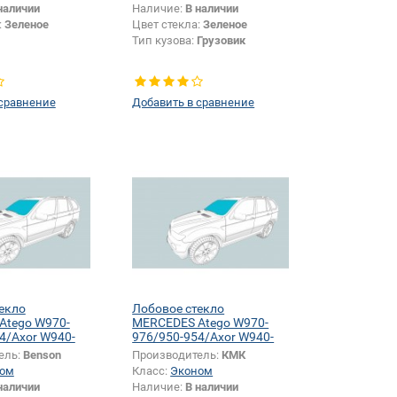
наличии
Наличие:
В наличии
:
Зеленое
Цвет стекла:
Зеленое
Тип кузова:
Грузовик
 сравнение
Добавить в сравнение
екло
Лобовое стекло
Atego W970-
MERCEDES Atego W970-
4/Axor W940-
976/950-954/Axor W940-
4
944/950-954
ель:
Benson
Производитель:
КМК
ом
Класс:
Эконом
наличии
Наличие:
В наличии