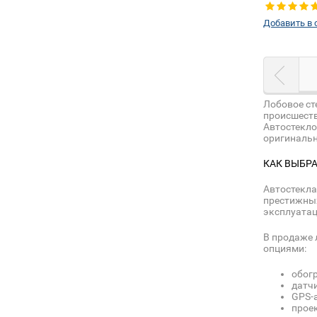
шелкографи
Добавить в 
Лобовое ст
происшеств
Автостекло
оригинальн
КАК ВЫБР
Автостекла
престижных
эксплуатац
В продаже 
опциями:
обогр
датчи
GPS-
проек