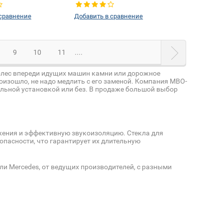
аксессуаров:
Да
Изменение аксессуаров:
Да
 сравнение
Добавить в сравнение
9
10
11
....
колес впереди идущих машин камни или дорожное
оизошло, не надо медлить с его заменой. Компания МВО-
альной установкой или без. В продаже большой выбор
жения и эффективную звукоизоляцию. Стекла для
опасности, что гарантирует их длительную
ели Mercedes, от ведущих производителей, с разными