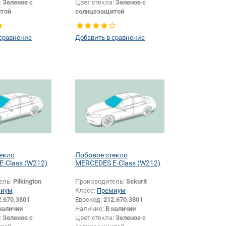
:
Зеленое с
Цвет стекла:
Зеленое с
той
солнцезащитой
ы:
Голубая
Цвет полосы:
Голубая
Хетчбек
Тип кузова:
Хетчбек
 сравнение
Добавить в сравнение
или изменение
Появление или изменение
и:
Да
шелкографии:
Да
екло
Лобовое стекло
-Class (W212)
MERCEDES E-Class (W212)
ель:
Pilkington
Производитель:
Sekurit
миум
Класс:
Премиум
2.670.3801
Еврокод:
212.670.3801
наличии
Наличие:
В наличии
:
Зеленое с
Цвет стекла:
Зеленое с