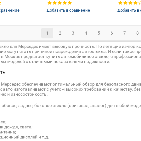
и:
Да
Изменение 
сравнение
Добавить в сравнение
Добавить в
1
2
3
4
5
6
7
8
екло для Мерседес имеет высокую прочность. Но летящие из-под 
ие могут стать причиной повреждения автостекла. И если такое пр
 в Москве предлагает купить автомобильное стекло, с профессион
ых моделей с отличными показателями надежности.
АТЬ
 Мерседес обеспечивают оптимальный обзор для безопасного дви
 авто изготавливают с учетом высоких требований к качеству, без
ию и износостойкость.
лобовое, заднее, боковое стекло (оригинал, аналог) для любой мод
ев;
к дождя, света;
антенна;
ционный дисплей и т.д.