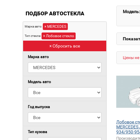
Модель:
ПОДБОР АВТОСТЕКЛА
× MERCEDES
Марка авто:
× Лобовое стекло
Тип стекла:
Показат
× Сбросить все
Марка авто
Цены не 
Модель авто
Год выпуска
Лобовое ст
MERCEDES A
934/950-95
Тип кузова
Производит