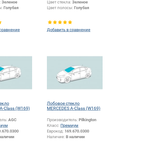
:
Зеленое
Цвет стекла:
Зеленое
ы:
Голубая
Цвет полосы:
Голубая
 сравнение
Добавить в сравнение
екло
Лобовое стекло
-Class (W169)
MERCEDES A-Class (W169)
ель:
AGC
Производитель:
Pilkington
миум
Класс:
Премиум
9.670.0300
Еврокод:
169.670.0300
наличии
Наличие:
В наличии