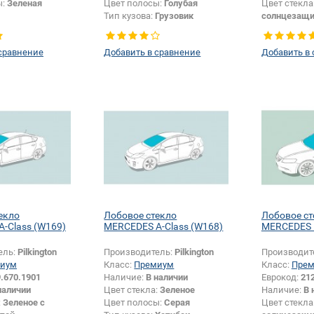
ы:
Зеленая
Цвет полосы:
Голубая
Цвет стекла
Тип кузова:
Грузовик
солнцезащи
Цвет полос
Тип кузова:
сравнение
Добавить в сравнение
Добавить в
Появление 
шелкографи
екло
Лобовое стекло
Лобовое ст
-Class (W169)
MERCEDES A-Class (W168)
MERCEDES E
ель:
Pilkington
Производитель:
Pilkington
Производит
иум
Класс:
Премиум
Класс:
Пре
.670.1901
Наличие:
В наличии
Еврокод:
21
наличии
Цвет стекла:
Зеленое
Наличие:
В 
:
Зеленое с
Цвет полосы:
Серая
Цвет стекла