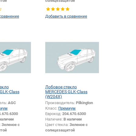
той
солнцезащитой
аксессуаров:
Да
Изменение аксессуаров:
Да
 сравнение
Добавить в сравнение
екло
Лобовое стекло
GLK-Class
MERCEDES GLK-Class
(W204X)
ель:
AGC
Производитель:
Pilkington
миум
Класс:
Премиум
4.670.6300
Еврокод:
204.670.6300
наличии
Наличие:
В наличии
:
Зеленое с
Цвет стекла:
Зеленое с
той
солнцезащитой
Внедорожник
Тип кузова:
Внедорожник