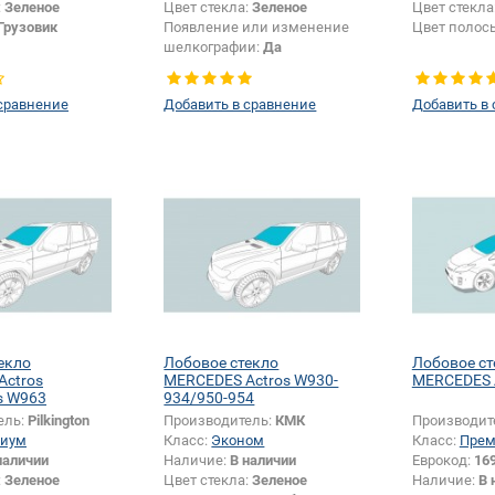
:
Зеленое
Цвет стекла:
Зеленое
Цвет стекла
Грузовик
Появление или изменение
Цвет полос
шелкографии:
Да
сравнение
Добавить в сравнение
Добавить в
екло
Лобовое стекло
Лобовое ст
Actros
MERCEDES Actros W930-
MERCEDES A
s W963
934/950-954
ель:
Pilkington
Производитель:
КМК
Производит
иум
Класс:
Эконом
Класс:
Пре
наличии
Наличие:
В наличии
Еврокод:
16
:
Зеленое
Цвет стекла:
Зеленое
Наличие:
В 