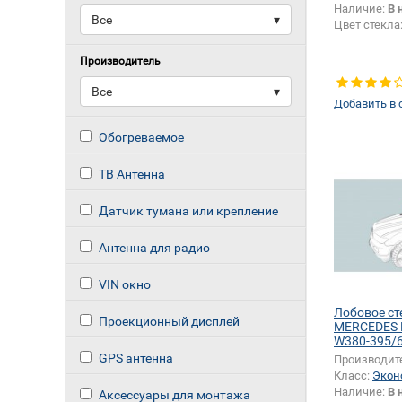
Наличие:
В 
Все
▾
Цвет стекла
Производитель
Все
▾
Добавить в 
Обогреваемое
ТВ Антенна
Датчик тумана или крепление
Антенна для радио
VIN окно
Лобовое ст
Проекционный дисплей
MERCEDES 
W380-395/
широкий
GPS антенна
Производит
Класс:
Экон
Наличие:
В 
Аксессуары для монтажа