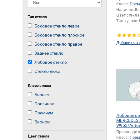
Класс:
Прем
Наличие:
В 
Цвет стекла
Тип стекла
Тип кузова:
Боковое стекло левое
Боковое стекло плоское
Добавить в 
Боковое стекло правое
Заднее стекло
Лобовое стекло
Стекло люка
Класс стекла
Бизнес
Оригинал
Премиум
Лобовое ст
MERCEDES 
Эконом
W963/Anto
Производит
Цвет стекла
Класс:
Прем