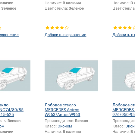
наличии
Наличие:
В наличии
Наличие:
В 
:
Зеленое
Цвет стекла:
Зеленое
Цвет стекла
сравнение
Добавить в сравнение
Добавить в
екло
Лобовое стекло
Лобовое ст
NG74/80/85
MERCEDES Actros
MERCEDES 
615-625
W963/Antos W963
976/950-95
944/950-95
ель:
Benson
Производитель:
Benson
Производит
ом
Класс:
Эконом
Класс:
Экон
наличии
Наличие:
В наличии
Наличие:
В 