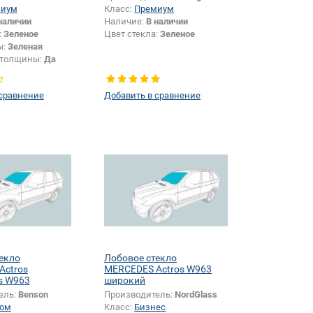
миум
Класс:
Премиум
наличии
Наличие:
В наличии
:
Зеленое
Цвет стекла:
Зеленое
ы:
Зеленая
 толщины:
Да
 сравнение
Добавить в сравнение
екло
Лобовое стекло
Actros
MERCEDES Actros W963
s W963
широкий
ель:
Benson
Производитель:
NordGlass
ом
Класс:
Бизнес