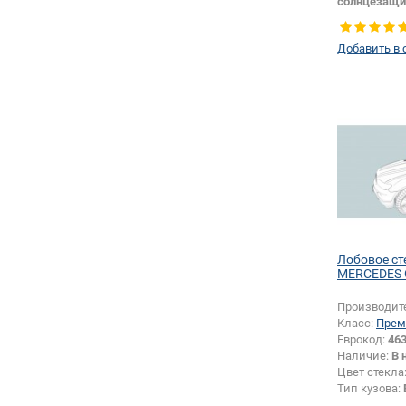
солнцезащи
Цвет полос
Тип кузова:
Добавить в 
Лобовое ст
MERCEDES G
Производит
Класс:
Прем
Еврокод:
463
Наличие:
В 
Цвет стекла
Тип кузова:
Появление 