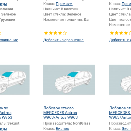
иум
Класс:
Премиум
Класс:
Пре
наличии
Наличие:
В наличии
Наличие:
В 
:
Зеленое
Цвет стекла:
Зеленое
Цвет стекла
Грузовик
Изменение толщины:
Да
Цвет полос
Изменение
сравнение
Добавить в сравнение
Добавить в
екло
Лобовое стекло
Лобовое ст
Actros
MERCEDES Actros
MERCEDES 
s W963
W963/Antos W963
W963/Anto
ель:
Sekurit
Производитель:
NordGlass
Производит
иум
Класс:
Бизнес
Класс:
Экон