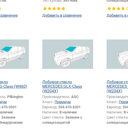
той
Тип кузова:
Хетчбек
солнцезащи
ы:
Голубая
Изменение 
Хетчбек
сравнение
Добавить в сравнение
Добавить в
екло
Лобовое стекло
Лобовое ст
-Class (W460)
MERCEDES GLK-Class
MERCEDES 
(W204X)
(W204X)
ель:
Pilkington
Производитель:
AGC
Производит
иум
Класс:
Премиум
Класс:
Пре
.670.0501
Еврокод:
204.670.6201
Еврокод:
20
наличии
Наличие:
В наличии
Наличие:
В 
:
Зеленое
Цвет стекла:
Зеленое с
Цвет стекла
Внедорожник
солнцезащитой
солнцезащи
или изменение
Тип кузова:
Внедорожник
Тип кузова: