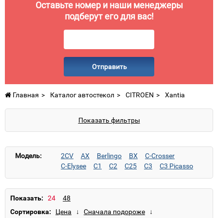
Оставьте номер и наши менеджеры
подберут его для вас!
Отправить
Главная
Каталог автостекол
CITROEN
Xantia
Показать фильтры
Модель:
2CV
AX
Berlingo
BX
C-Crosser
C-Elysee
C1
C2
C25
C3
C3 Picasso
C3 Pluriel
C4
C4 Aircross
C4 Cactus
C4 Grand Picasso
C4 L
C4 Picasso
C5
C5 II
C6
C8
DS3
DS4
DS5
Evasion
Показать:
GS/GSA
Jumper
Jumpy
Nemo
Saxo
Сортировка:
Visa
Xantia
XM
Xsara
Xsara Picasso