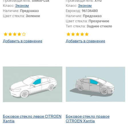
Производитель:
Steklo-Lux
Производитель:
XYG
Класс:
Эконом
Класс:
Эконом
Наличие:
Предзаказ
Еврокод:
96136480
Цвет стекла:
Зеленое
Наличие:
Предзаказ
Цвет стекла:
Прозрачное
Тип стекла:
Заднее стекло
Добавить в сравнение
Добавить в сравнение
Боковое стекло левое CITROEN
Боковое стекло правое
Xantia
CITROEN Xantia