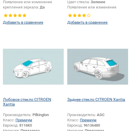
Появление или изменение
Цвет стекла:
Зеленое
крепления зеркала:
Да
Появление или изменение
крепления зеркала:
Да
Добавить в сравнение
Добавить в сравнение
Лобовое стекло CITROEN
Заднее стекло CITROEN Xantia
Xantia
Производитель:
Pilkington
Производитель:
AGC
Класс:
Премиум
Класс:
Премиум
Еврокод:
8116K0
Еврокод:
96136480
Наличие:
Предзаказ
Наличие:
Предзаказ