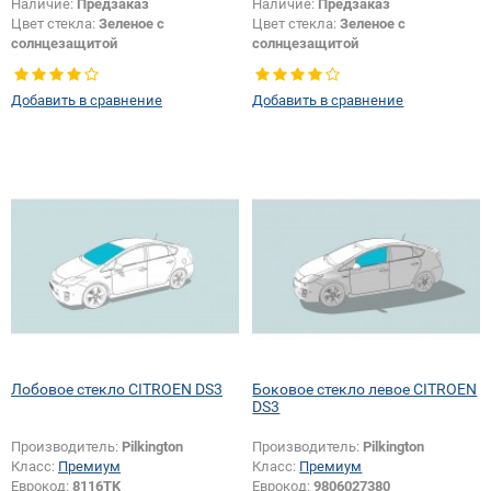
Наличие:
Предзаказ
Наличие:
Предзаказ
Цвет стекла:
Зеленое с
Цвет стекла:
Зеленое с
солнцезащитой
солнцезащитой
Тип кузова:
Хетчбек
Тип кузова:
Хетчбек
Тип стекла:
Боковое стекло левое
Тип стекла:
Боковое стекло
Добавить в сравнение
Добавить в сравнение
правое
Лобовое стекло CITROEN DS3
Боковое стекло левое CITROEN
DS3
Производитель:
Pilkington
Производитель:
Pilkington
Класс:
Премиум
Класс:
Премиум
Еврокод:
8116TK
Еврокод:
9806027380