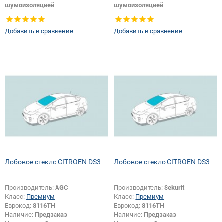
шумоизоляцией
шумоизоляцией
Тип кузова:
Хетчбек
Тип кузова:
Хетчбек
Появление или изменение
Появление или изменение
Добавить в сравнение
Добавить в сравнение
шелкографии:
Да
шелкографии:
Да
Лобовое стекло CITROEN DS3
Лобовое стекло CITROEN DS3
Производитель:
AGC
Производитель:
Sekurit
Класс:
Премиум
Класс:
Премиум
Еврокод:
8116TH
Еврокод:
8116TH
Наличие:
Предзаказ
Наличие:
Предзаказ