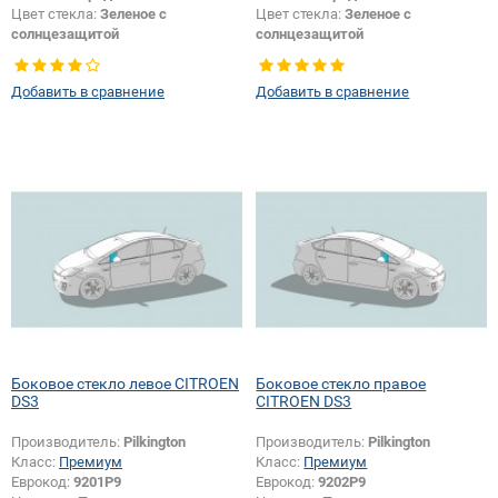
Цвет стекла:
Зеленое с
Цвет стекла:
Зеленое с
солнцезащитой
солнцезащитой
Тип кузова:
Хетчбек
Тип кузова:
Хетчбек
Тип стекла:
Заднее стекло
Тип стекла:
Заднее стекло
Добавить в сравнение
Добавить в сравнение
Боковое стекло левое CITROEN
Боковое стекло правое
DS3
CITROEN DS3
Производитель:
Pilkington
Производитель:
Pilkington
Класс:
Премиум
Класс:
Премиум
Еврокод:
9201P9
Еврокод:
9202P9