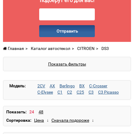
подберут его для вас!
Отправить
Главная
Каталог автостекол
CITROEN
DS3
Показать фильтры
Модель:
2CV
AX
Berlingo
BX
C-Crosser
C-Elysee
C1
C2
C25
C3
C3 Picasso
C3 Pluriel
C4
C4 Aircross
C4 Cactus
C4 Grand Picasso
C4 L
C4 Picasso
C5
C5 II
C6
C8
DS3
DS4
DS5
Evasion
Показать:
GS/GSA
Jumper
Jumpy
Nemo
Saxo
Сортировка:
Visa
Xantia
XM
Xsara
Xsara Picasso
ZX
СХ