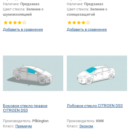
Наличие:
Предзаказ
Наличие:
Предзаказ
Цвет стекла:
Зеленое с
Цвет стекла:
Зеленое с
шумоизоляцией
солнцезащитой
Тип кузова:
Хетчбек
Тип кузова:
Хетчбек
Тип стекла:
Боковое стекло левое
Добавить в сравнение
Добавить в сравнение
Боковое стекло правое
Лобовое стекло CITROEN DS3
CITROEN DS3
Производитель:
Pilkington
Производитель:
КМК
Класс:
Премиум
Класс:
Эконом