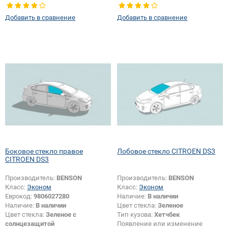
Тип кузова:
Хетчбек
Тип кузова:
Хетчбек
Тип стекла:
Заднее стекло
Тип стекла:
Боковое стекло левое
Добавить в сравнение
Добавить в сравнение
Боковое стекло правое
Лобовое стекло CITROEN DS3
CITROEN DS3
Производитель:
BENSON
Производитель:
BENSON
Класс:
Эконом
Класс:
Эконом
Еврокод:
9806027280
Наличие:
В наличии
Наличие:
В наличии
Цвет стекла:
Зеленое
Цвет стекла:
Зеленое с
Тип кузова:
Хетчбек
солнцезащитой
Появление или изменение