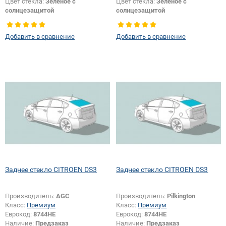
Цвет стекла:
Зеленое с
Цвет стекла:
Зеленое с
солнцезащитой
солнцезащитой
Тип кузова:
Хетчбек
Тип кузова:
Хетчбек
Добавить в сравнение
Добавить в сравнение
Заднее стекло CITROEN DS3
Заднее стекло CITROEN DS3
Производитель:
AGC
Производитель:
Pilkington
Класс:
Премиум
Класс:
Премиум
Еврокод:
8744HE
Еврокод:
8744HE
Наличие:
Предзаказ
Наличие:
Предзаказ