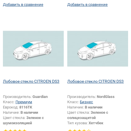
Добавить в сравнение
Добавить в сравнение
Лобовое стекло CITROEN DS3
Лобовое стекло CITROEN DS3
Производитель:
Guardian
Производитель:
NordGlass
Класс:
Премиум
Класс:
Бизнес
Еврокод:
8116TK
Наличие:
В наличии
Наличие:
В наличии
Цвет стекла:
Зеленое с
Цвет стекла:
Зеленое с
солнцезащитой
шумоизоляцией
Тип кузова:
Хетчбек
Тип кузова:
Хетчбек
Появление или изменение