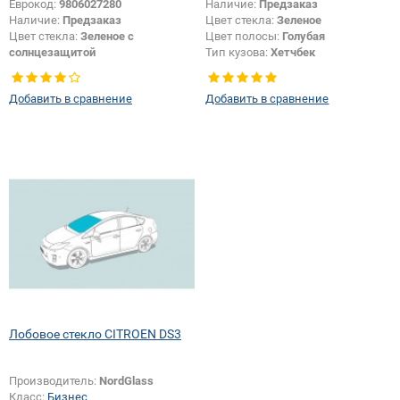
Еврокод:
9806027280
Наличие:
Предзаказ
Наличие:
Предзаказ
Цвет стекла:
Зеленое
Цвет стекла:
Зеленое с
Цвет полосы:
Голубая
солнцезащитой
Тип кузова:
Хетчбек
Тип кузова:
Хетчбек
Тип стекла:
Боковое стекло
Добавить в сравнение
Добавить в сравнение
правое
Лобовое стекло CITROEN DS3
Производитель:
NordGlass
Класс:
Бизнес