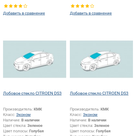
Тип кузова:
Хетчбек
шелкографии:
Да
Тип стекла:
Боковое стекло
Добавить в сравнение
Добавить в сравнение
правое
Лобовое стекло CITROEN DS3
Лобовое стекло CITROEN DS3
Производитель:
КМК
Производитель:
КМК
Класс:
Эконом
Класс:
Эконом
Наличие:
В наличии
Наличие:
В наличии
Цвет стекла:
Зеленое
Цвет стекла:
Зеленое
Цвет полосы:
Голубая
Цвет полосы:
Голубая