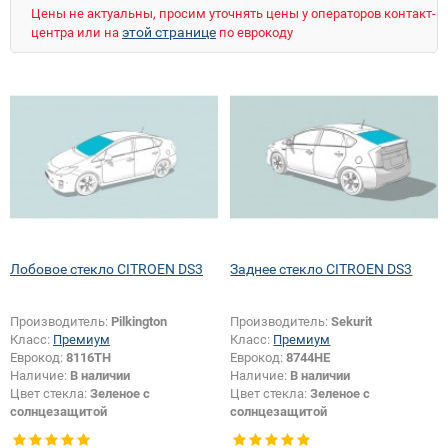
Цены не актуальны, просим уточнять цены у операторов контакт-
этой странице
центра или на
по еврокоду
Лобовое стекло CITROEN DS3
Заднее стекло CITROEN DS3
Производитель:
Pilkington
Производитель:
Sekurit
Класс:
Премиум
Класс:
Премиум
Еврокод:
8116TH
Еврокод:
8744HE
Наличие:
В наличии
Наличие:
В наличии
Цвет стекла:
Зеленое с
Цвет стекла:
Зеленое с
солнцезащитой
солнцезащитой
Тип кузова:
Хетчбек
Тип кузова:
Хетчбек
Тип стекла:
Заднее стекло