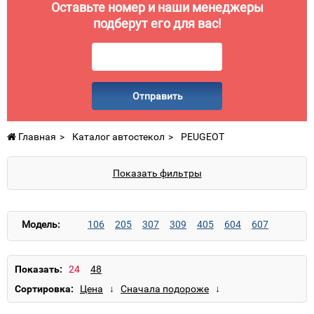
Оставьте номер и наши менеджеры
подберут его для вас!
Отправить
Главная
Каталог автостекол
PEUGEOT
Показать фильтры
Модель:
106
205
307
309
405
604
607
Показать:
Сортировка: