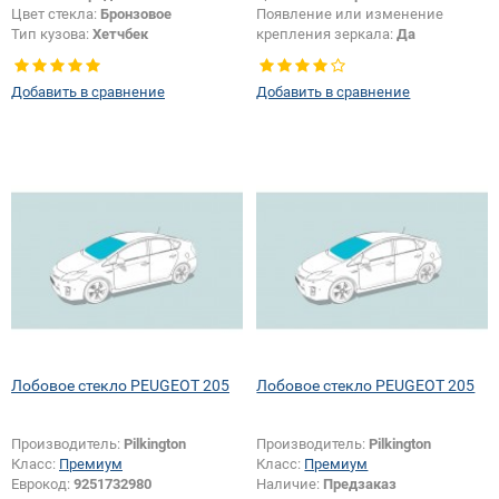
Цвет стекла:
Бронзовое
Появление или изменение
Тип кузова:
Хетчбек
крепления зеркала:
Да
Тип стекла:
Заднее стекло
Появление или изменение
Добавить в сравнение
Добавить в сравнение
отверстий:
Да
Лобовое стекло PEUGEOT 205
Лобовое стекло PEUGEOT 205
Производитель:
Pilkington
Производитель:
Pilkington
Класс:
Премиум
Класс:
Премиум
Еврокод:
9251732980
Наличие:
Предзаказ