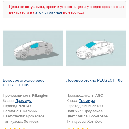
Цены не актуальны, просим уточнять цены у операторов контакт-
этой странице
центра или на
по еврокоду
Боковое стекло левое
Лобовое стекло PEUGEOT 106
PEUGEOT 106
Производитель:
Pilkington
Производитель:
AGC
Класс:
Премиум
Класс:
Премиум
Еврокод:
920147
Еврокод:
9606056180
Наличие:
В наличии
Наличие:
Предзаказ
Цвет стекла:
Бронзовое
Цвет стекла:
Бронзовое
Тип кузова:
Хетчбек
Тип кузова:
Хетчбек
Тип стекла:
Боковое стекло левое
Появление или изменение