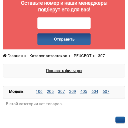
Оставьте номер и наши менеджеры
подберут его для вас!
Отправить
Главная
Каталог автостекол
PEUGEOT
307
Показать фильтры
Модель:
106
205
307
309
405
604
607
В этой категории нет товаров.