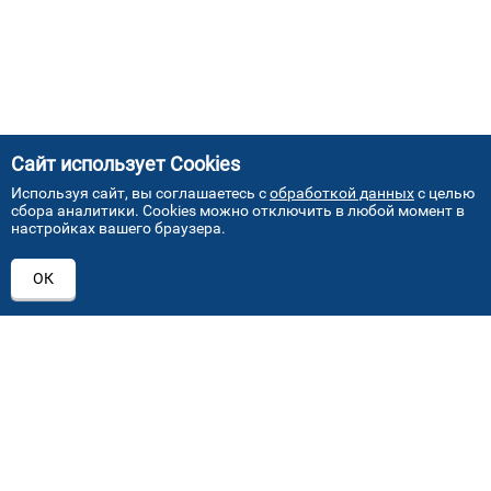
Сайт использует Cookies
Используя сайт, вы соглашаетесь с
обработкой данных
с целью
сбора аналитики. Cookies можно отключить в любой момент в
настройках вашего браузера.
АДРЕСА НАШИХ СЕРВИСНЫХ
ОК
ЦЕНТРОВ
+7 (495) 640 07 01
ежедневно с 9:00 до 18:00