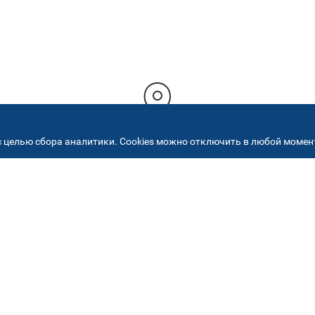
 целью сбора аналитики. Cookies можно отключить в любой момент
РЕСА НАШИХ СЕРВИСНЫХ ЦЕНТ
+7 (495) 640 07 01
ежедневно с 9:00 до 18:
Автостекла на
2
Академика Челомея
ул. Академика Челомея, д.3, к.2