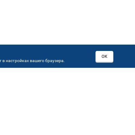
ОК
 в настройках вашего браузера.
РОВ
00
Автостекла на
3
Севастопольском пр-кт
Севастопольский пр-кт, д 15, корп. 3