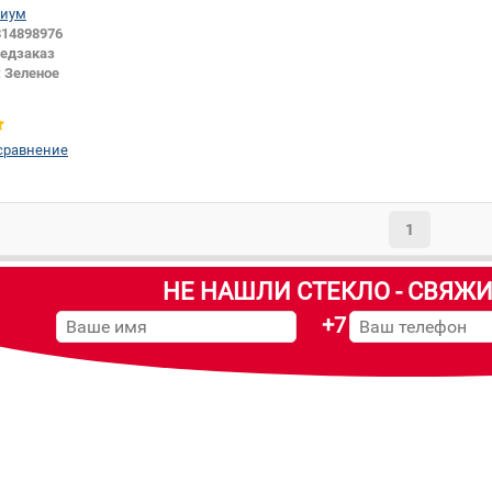
иум
314898976
едзаказ
:
Зеленое
сравнение
1
НЕ НАШЛИ СТЕКЛО - СВЯЖИ
+7