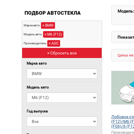
Модель:
ПОДБОР АВТОСТЕКЛА
× BMW
Марка авто:
× M6 (F12)
Модель авто:
Показат
× AGC
Производитель:
× Сбросить все
Цены не 
Марка авто
Модель авто
Год выпуска
Лобовое с
(F12)/M6 (
(F06)/6 (F1
(F06)
Производит