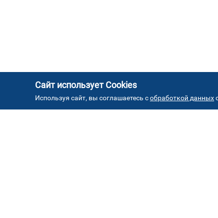
Сайт использует Cookies
Используя сайт, вы соглашаетесь с
обработкой данных
с
АД
Автостекла на проезде
1
завода Серп и Молот
ул. Проезд завода Серп и Молот, д. 8, стр. 2