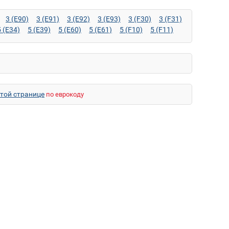
3 (E90)
3 (E91)
3 (E92)
3 (E93)
3 (F30)
3 (F31)
5 (E34)
5 (E39)
5 (E60)
5 (E61)
5 (F10)
5 (F11)
7 (E32)
7 (E38)
7 (E65)
7 (F01)
7 (F02)
7 (F04)
M3 (E93)
M5 (E34)
M5 (E39)
M5 (E60)
M5 (E61)
E84)
X1 (F48)
X3 (E83)
X3 (F25)
X5 (E53)
36)
Z4 (E85)
Z4 (E86)
Z4 M (E85)
Z4 M (E86)
этой странице
по еврокоду