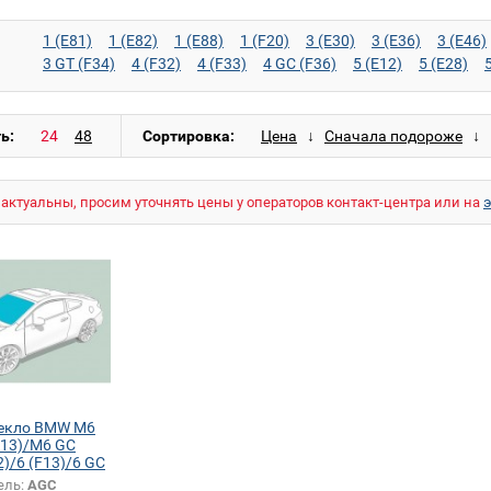
1 (E81)
1 (E82)
1 (E88)
1 (F20)
3 (E30)
3 (E36)
3 (E46)
3 GT (F34)
4 (F32)
4 (F33)
4 GC (F36)
5 (E12)
5 (E28)
5 GT (F07)
6 (E63)
6 (E64)
6 (F12)
6 (F13)
6 GC (F06)
8 (E31)
M3 (E30)
M3 (E36)
M3 (E46)
M3 (E90)
M3 (E92)
M6 (E63)
M6 (E64)
M6 (F12)
M6 (F13)
M6 GC (F06)
X1 (
ь:
Сортировка:
X5 (E70)
X5 (F15)
X5 M (E70)
X6 (E71)
X6 M (E71)
Z3 (E
актуальны, просим уточнять цены у операторов контакт-центра или на
текло BMW M6
F13)/M6 GC
2)/6 (F13)/6 GC
ель:
AGC