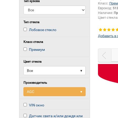
Тип кузова
Класс:
Прем
Еврокод:
51
Наличие:
Пр
Цвет стекла
Тип стекла
Лобовое стекло
Добавить в 
Класс стекла
Премиум
Цвет стекла
Все
▾
Производитель
AGC
▾
VIN окно
Датчик света и/или дождя или