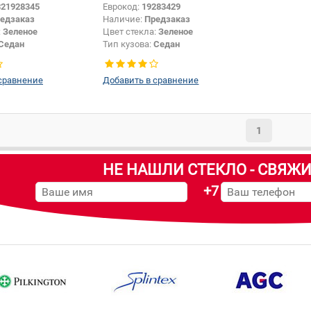
321928345
Еврокод:
19283429
едзаказ
Наличие:
Предзаказ
:
Зеленое
Цвет стекла:
Зеленое
Седан
Тип кузова:
Седан
Боковое стекло
Тип стекла:
Боковое стекло
правое
сравнение
Добавить в сравнение
1
НЕ НАШЛИ СТЕКЛО - СВЯЖИ
+7