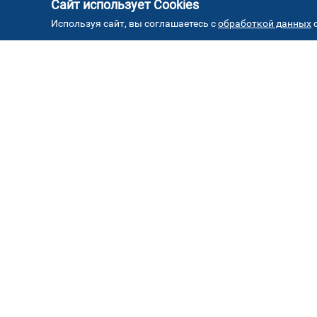
Сайт использует Cookies
Используя сайт, вы соглашаетесь с
обработкой данных
с
АД
Автостекла на проезде
1
завода Серп и Молот
ул. Проезд завода Серп и Молот, д. 8, стр. 2
Автостекла на
4
Борисовских прудах
ул. Борисовские пруды, д.26к2 ( паркинг ТЦ
"Браво")