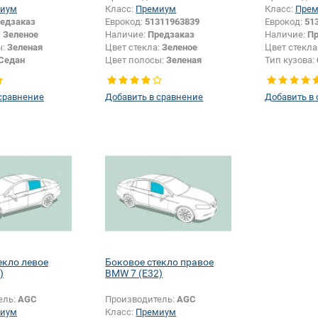
иум
Класс:
Премиум
Класс:
Пре
едзаказ
Еврокод:
51311963839
Еврокод:
51
:
Зеленое
Наличие:
Предзаказ
Наличие:
Пр
ы:
Зеленая
Цвет стекла:
Зеленое
Цвет стекла
Седан
Цвет полосы:
Зеленая
Тип кузова:
Тип кузова:
Седан
Тип стекла:
сравнение
Добавить в сравнение
Добавить в
екло левое
Боковое стекло правое
)
BMW 7 (E32)
ель:
AGC
Производитель:
AGC
иум
Класс:
Премиум