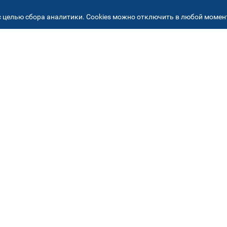
 целью сбора аналитики. Cookies можно отключить в любой момент
РЕСА НАШИХ СЕРВИСНЫХ ЦЕНТ
+7 (495) 640 07 01
ежедневно с 9:00 до 18:
Автостекла на
2
Академика Челомея
ул. Академика Челомея, д.3, к.2
Автостекла на
5
Огородном проезде
Огородный проезд, д. 5, стр. 9