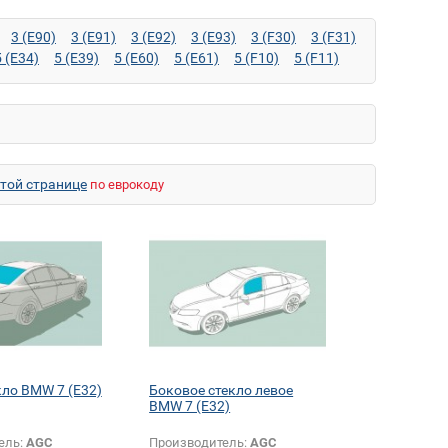
3 (E90)
3 (E91)
3 (E92)
3 (E93)
3 (F30)
3 (F31)
5 (E34)
5 (E39)
5 (E60)
5 (E61)
5 (F10)
5 (F11)
7 (E32)
7 (E38)
7 (E65)
7 (F01)
7 (F02)
7 (F04)
M3 (E93)
M5 (E34)
M5 (E39)
M5 (E60)
M5 (E61)
E84)
X1 (F48)
X3 (E83)
X3 (F25)
X5 (E53)
36)
Z4 (E85)
Z4 (E86)
Z4 M (E85)
Z4 M (E86)
этой странице
по еврокоду
кло BMW 7 (E32)
Боковое стекло левое
BMW 7 (E32)
ель:
AGC
Производитель:
AGC