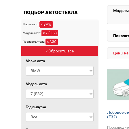
Модель:
ПОДБОР АВТОСТЕКЛА
× BMW
Марка авто:
× 7 (E32)
Модель авто:
Показат
× AGC
Производитель:
× Сбросить все
Цены не 
Марка авто
Модель авто
Год выпуска
Лобовое ст
(E32)
Производит