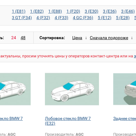
1 (E81)
1 (E82)
1 (E88)
1 (F20)
3 (E30)
3 (E36)
3 (E46)
3 GT (F34)
4 (F32)
4 (F33)
4 GC (F36)
5 (E12)
5 (E28)
5 GT (F07)
6 (E63)
6 (E64)
6 (F12)
6 (F13)
6 GC (F06)
8 (E31)
M3 (E30)
M3 (E36)
M3 (E46)
M3 (E90)
M3 (E92)
M6 (E63)
M6 (E64)
M6 (F12)
M6 (F13)
M6 GC (F06)
X1 (
ь:
Сортировка:
X5 (E70)
X5 (F15)
X5 M (E70)
X6 (E71)
X6 M (E71)
Z3 (E
актуальны, просим уточнять цены у операторов контакт-центра или на
екло BMW 7
Лобовое стекло BMW 7
Заднее сте
(E32)
ель:
AGC
Производитель:
AGC
Производит