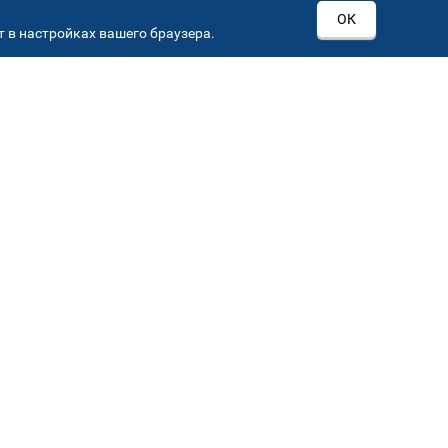
ОК
 в настройках вашего браузера.
РОВ
00
Автостекла на
3
Севастопольском пр-кт
Севастопольский пр-кт, д 15, корп. 3
Автостекла на
6
Кировоградской
Кировоградская ул.,36