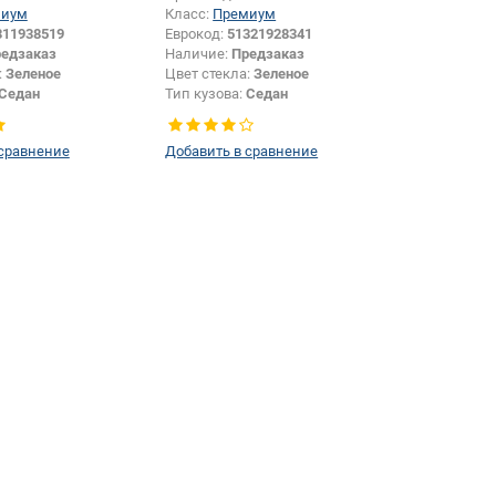
миум
Класс:
Премиум
311938519
Еврокод:
51321928341
едзаказ
Наличие:
Предзаказ
:
Зеленое
Цвет стекла:
Зеленое
Седан
Тип кузова:
Седан
Заднее стекло
Тип стекла:
Боковое стекло
левое
 сравнение
Добавить в сравнение