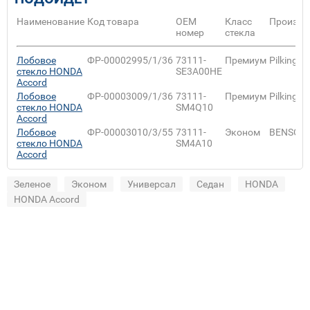
Наименование
Код товара
ОЕМ
Класс
Произво
номер
стекла
Лобовое
ФР-00002995/1/36
73111-
Премиум
Pilkingto
стекло HONDA
SE3A00HE
Accord
Лобовое
ФР-00003009/1/36
73111-
Премиум
Pilkingto
стекло HONDA
SM4Q10
Accord
Лобовое
ФР-00003010/3/55
73111-
Эконом
BENSON
стекло HONDA
SM4A10
Accord
Зеленое
Эконом
Универсал
Седан
HONDA
HONDA Accord