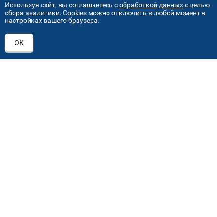
Используя сайт, вы соглашаетесь с
обработкой данных
с целью
сбора аналитики. Cookies можно отключить в любой момент в
ПРИСОЕДИНЯЙТЕСЬ!
настройках вашего браузера.
ОК
+7 (495) 640 07 01
order@mvoglass.ru
Каталог автостекол
Лобовое стекло
Заднее стекло
Боковое стекло
Замена лобового стекла
Замена бокового стекла
Замена заднего стекла
Замена по страховке
Ремонт автостекла
Установка автостекол
О компании
Вопрос-ответ
Центры МВО Автостекло