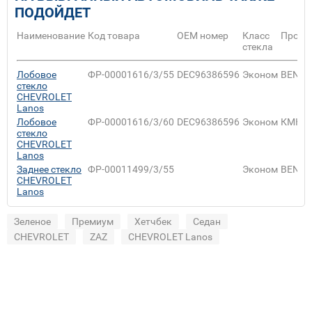
ПОДОЙДЕТ
Наименование
Код товара
ОЕМ номер
Класс
Произ
стекла
Лобовое
ФР-00001616/3/55
DEC96386596
Эконом
BENS
стекло
CHEVROLET
Lanos
Лобовое
ФР-00001616/3/60
DEC96386596
Эконом
КМК
стекло
CHEVROLET
Lanos
Заднее стекло
ФР-00011499/3/55
Эконом
BENS
CHEVROLET
Lanos
Зеленое
Премиум
Хетчбек
Седан
CHEVROLET
ZAZ
CHEVROLET Lanos