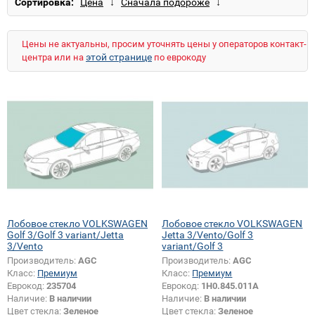
Сортировка:
Jetta 1
Jetta 2
Jetta 3
Jetta 4
Jetta 5
Jetta 6
LT
LT (высокий)
LT (низкий)
Lupo
New Beetle
Passat B2
Passat B3
Цены не актуальны, просим уточнять цены у операторов контакт-
Passat B4
Passat B5
Passat B5.5
этой странице
центра или на
по еврокоду
Passat B6
Passat B7
Passat B8
Passat CC
Phaeton
Polo 1
Polo 2
Polo 3
Polo 3 Classic
Polo 3 Variant
Polo 4
Polo 4 Cross
Polo 5
Polo 5 Cross
Scirocco
Sharan
Taro
Tiguan
Touareg
Touran
Transporter T3
Transporter T4
Transporter T5
Up!
Vento
Лобовое стекло VOLKSWAGEN
Лобовое стекло VOLKSWAGEN
Golf 3/Golf 3 variant/Jetta
Jetta 3/Vento/Golf 3
3/Vento
variant/Golf 3
Производитель:
AGC
Производитель:
AGC
Класс:
Премиум
Класс:
Премиум
Еврокод:
235704
Еврокод:
1H0.845.011A
Наличие:
В наличии
Наличие:
В наличии
Цвет стекла:
Зеленое
Цвет стекла:
Зеленое