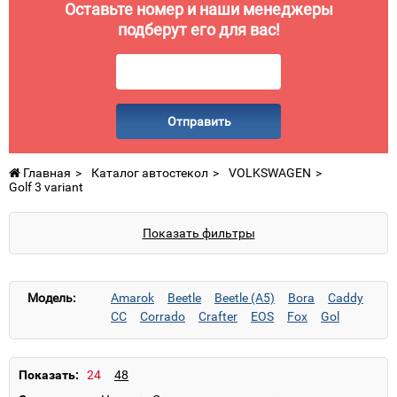
Оставьте номер и наши менеджеры
подберут его для вас!
Отправить
Главная
Каталог автостекол
VOLKSWAGEN
Golf 3 variant
Показать фильтры
Модель:
Amarok
Beetle
Beetle (A5)
Bora
Caddy
CC
Corrado
Crafter
EOS
Fox
Gol
Golf 1
Golf 2
Golf 3
Golf 3 variant
Golf 4
Golf 4 R
Golf 4 Variant
Golf 5
Golf 5 Cross
Golf 5 R
Golf 5 Variant
Golf 6
Golf 6 Cross
Показать:
Golf 6 Plus
Golf 6 R
Golf 7
Golf 7 Variant