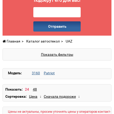
подберут его для вас!
Отправить
Главная
Каталог автостекол
UAZ
Показать фильтры
Модель:
3160
Patriot
Показать:
Сортировка:
Цены не актуальны, просим уточнять цены у операторов контакт-