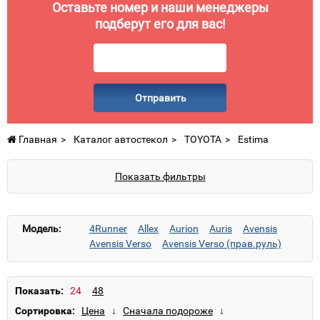
Оставьте номер и наши менеджеры
подберут его для вас!
Отправить
Главная
Каталог автостекол
TOYOTA
Estima
Показать фильтры
Модель:
4Runner
Allex
Aurion
Auris
Avensis
Avensis Verso
Avensis Verso (прав.руль)
Aygo
Camry
Camry (для Японии)
Camry (прав.руль)
Carina E
Carina II
Celica
Corolla
Corolla Levin
Corolla Spacio
Показать:
Corolla Verso
Corona
Cressida
Сортировка:
Crown S130
Dyna
Estima
Fortuner
GX