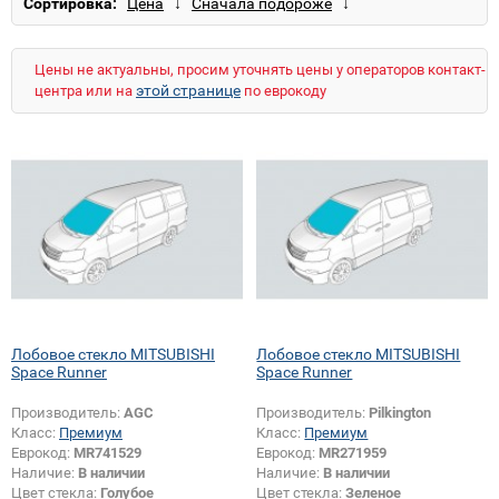
Сортировка:
Lancer Evo VII
Lancer Evo VIII
Lancer IX
Lancer X
Outlander
Outlander XL
Pajero I
Pajero II
Pajero III
Pajero IV
Pajero Junior
Цены не актуальны, просим уточнять цены у операторов контакт-
Pajero Pinin
Pajero Sport
Sigma
этой странице
центра или на
по еврокоду
Space Gear
Space Runner
Space Star
Space Wagon
Space Wagon (прав.руль)
Лобовое стекло MITSUBISHI
Лобовое стекло MITSUBISHI
Space Runner
Space Runner
Производитель:
AGC
Производитель:
Pilkington
Класс:
Премиум
Класс:
Премиум
Еврокод:
MR741529
Еврокод:
MR271959
Наличие:
В наличии
Наличие:
В наличии
Цвет стекла:
Голубое
Цвет стекла:
Зеленое