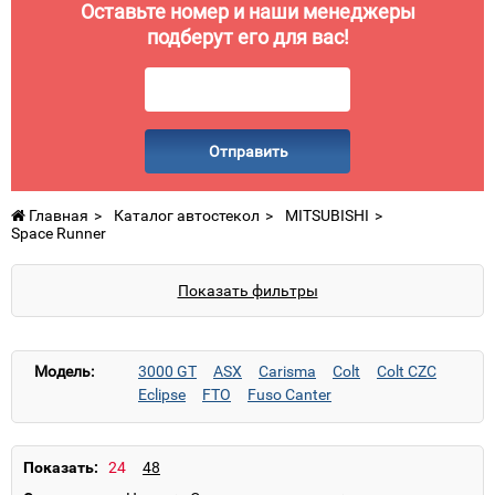
Оставьте номер и наши менеджеры
подберут его для вас!
Отправить
Главная
Каталог автостекол
MITSUBISHI
Space Runner
Показать фильтры
Модель:
3000 GT
ASX
Carisma
Colt
Colt CZC
Eclipse
FTO
Fuso Canter
Fuso Canter (высокая каб.)
Fuso Canter (стандарт каб.)
Fuso Canter (широкая каб.)
Galant
Показать:
Grandis
L200
L300
L400
Lancer