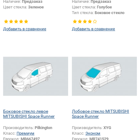
Наличие:
Предзаказ
Наличие:
Предзаказ
Цвет стекла:
Зеленое
Цвет стекла:
Голубое
Тип стекла:
Боковое стекло
правое
Добавить в сравнение
Добавить в сравнение
Боковое стекло левое
Лобовое стекло MITSUBISHI
MITSUBISHI Space Runner
Space Runner
Производитель:
Pilkington
Производитель:
XYG
Класс:
Премиум
Класс:
Эконом
Еврокод:
MB667497
Еврокод:
MR741529