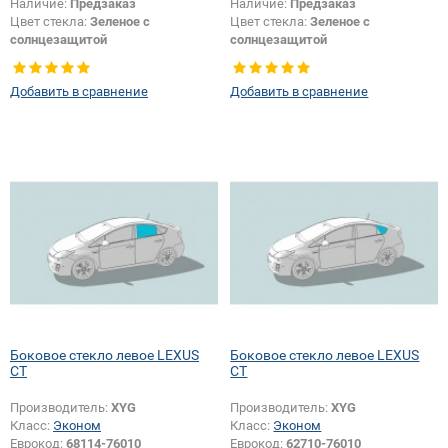
Наличие:
Предзаказ
Наличие:
Предзаказ
Цвет стекла:
Зеленое с
Цвет стекла:
Зеленое с
солнцезащитой
солнцезащитой
Тип кузова:
Хетчбек
Тип кузова:
Хетчбек
Появление или изменение
Тип стекла:
Боковое стекло левое
Добавить в сравнение
Добавить в сравнение
шелкографии:
Да
Боковое стекло левое LEXUS
Боковое стекло левое LEXUS
CT
CT
Производитель:
XYG
Производитель:
XYG
Класс:
Эконом
Класс:
Эконом
Еврокод:
68114-76010
Еврокод:
62710-76010