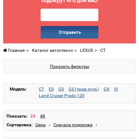
подберут его для вас!
Отправить
Главная
Каталог автостекол
LEXUS
CT
Показать фильтры
Модель:
CT
ES
GS
GS (прав.руль)
GX
IS
Land Cruiser Prado 120
Land Cruiser Prado 150
LS
LS (прав.руль)
LX
NX
RX
RX (прав.руль)
SC
Показать:
Сортировка: