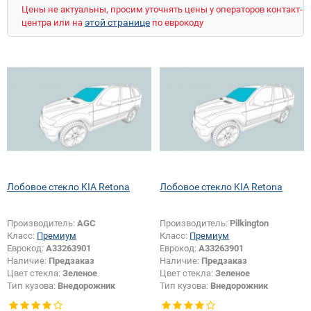
Цены не актуальны, просим уточнять цены у операторов контакт-
этой странице
центра или на
по еврокоду
Лобовое стекло KIA Retona
Лобовое стекло KIA Retona
Производитель:
AGC
Производитель:
Pilkington
Класс:
Премиум
Класс:
Премиум
Еврокод:
A33263901
Еврокод:
A33263901
Наличие:
Предзаказ
Наличие:
Предзаказ
Цвет стекла:
Зеленое
Цвет стекла:
Зеленое
Тип кузова:
Внедорожник
Тип кузова:
Внедорожник