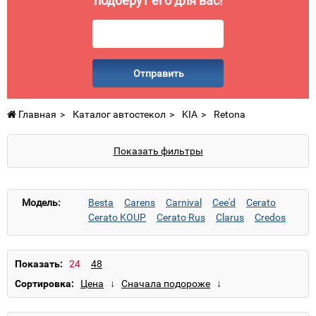
подберут его для вас!
Отправить
Главная
Каталог автостекол
KIA
Retona
Показать фильтры
Модель:
Besta
Carens
Carnival
Cee'd
Cerato
Cerato KOUP
Cerato Rus
Clarus
Credos
ix25
Joice
K2500/K2700
K2700
Magentis
Mentor
Opirus
Optima
Picanto
Pregio
Pride
Pro_Cee'd
Retona
Показать:
Rio
Sedona
Sephia
Shuma
Sorento
Сортировка:
Soul
Spectra
Sportage
Venga