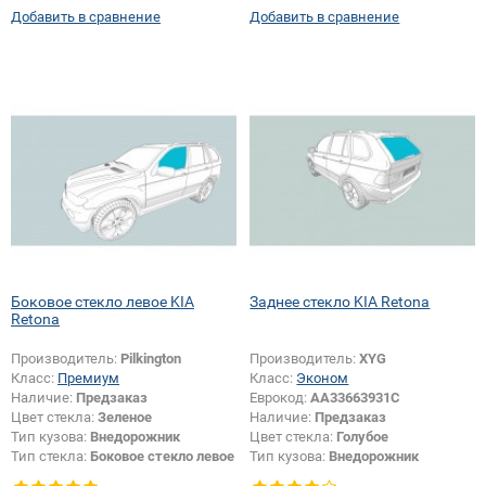
Добавить в сравнение
Добавить в сравнение
Боковое стекло левое KIA
Заднее стекло KIA Retona
Retona
Производитель:
Pilkington
Производитель:
XYG
Класс:
Премиум
Класс:
Эконом
Наличие:
Предзаказ
Еврокод:
AA33663931C
Цвет стекла:
Зеленое
Наличие:
Предзаказ
Тип кузова:
Внедорожник
Цвет стекла:
Голубое
Тип стекла:
Боковое стекло левое
Тип кузова:
Внедорожник
Тип стекла:
Заднее стекло