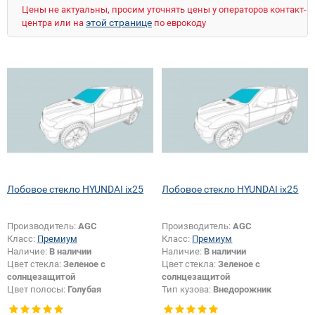
Цены не актуальны, просим уточнять цены у операторов контакт-
этой странице
центра или на
по еврокоду
Лобовое стекло HYUNDAI ix25
Лобовое стекло HYUNDAI ix25
Производитель:
AGC
Производитель:
AGC
Класс:
Премиум
Класс:
Премиум
Наличие:
В наличии
Наличие:
В наличии
Цвет стекла:
Зеленое с
Цвет стекла:
Зеленое с
солнцезащитой
солнцезащитой
Цвет полосы:
Голубая
Тип кузова:
Внедорожник
Тип кузова:
Внедорожник