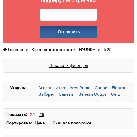
подберут его для вас!
Отправить
Главная
Каталог автостекол
HYUNDAI
ix25
Показать фильтры
Модель:
Accent
Atos
Atos Prime
Coupe
Elantra
Galloper
Genesis
Genesis Coupe
Getz
Grand Santa Fe
Grand Starex
Grandeur
H-1
H100
HD65/HD72/HD75/HD78
i10
i20
i30
i40
ix20
ix25
ix35
ix55
Показать:
Matrix
Pony
S-Coupe
Santa Fe
Santamo
Сортировка:
Solaris
Sonata
Terracan
Trajet
Tucson
Veloster
Verna
XG