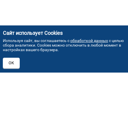
Сайт использует Cookies
Используя сайт, вы соглашаетесь с
обработкой данных
с целью
сбора аналитики. Cookies можно отключить в любой момент в
настройках вашего браузера.
АДРЕСА НАШИХ СЕРВИСНЫХ
ОК
ЦЕНТРОВ
+7 (495) 640 07 01
ежедневно с 9:00 до 18:00