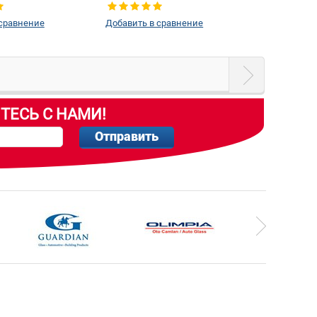
Тип стекла:
Боковое стекло
 сравнение
Добавить в сравнение
левое
ТЕСЬ С НАМИ!
Отправить