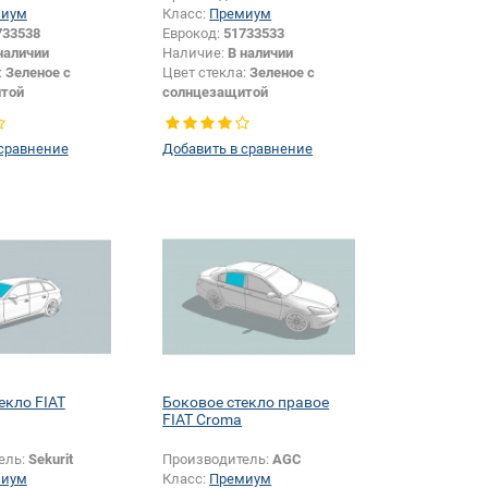
миум
Класс:
Премиум
733538
Еврокод:
51733533
наличии
Наличие:
В наличии
:
Зеленое с
Цвет стекла:
Зеленое с
той
солнцезащитой
Универсал
Тип кузова:
Универсал
Боковое стекло
Тип стекла:
Боковое стекло
 сравнение
Добавить в сравнение
правое
екло FIAT
Боковое стекло правое
FIAT Croma
ель:
Sekurit
Производитель:
AGC
миум
Класс:
Премиум