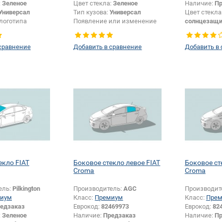
:
Зеленое
Цвет стекла:
Зеленое
Наличие:
Пр
Универсал
Тип кузова:
Универсал
Цвет стекла
логотипа
Появление или изменение
солнцезащи
и +
логотипа безопасности:
Да
Тип кузова:
и:
Да
сравнение
Добавить в сравнение
Добавить в
екло FIAT
Боковое стекло левое FIAT
Боковое ст
Croma
Croma
ель:
Pilkington
Производитель:
AGC
Производит
иум
Класс:
Премиум
Класс:
Пре
едзаказ
Еврокод:
82469973
Еврокод:
82
:
Зеленое
Наличие:
Предзаказ
Наличие:
Пр