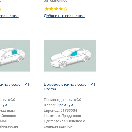
е
затемненное
Универсал
Тип кузова:
Универсал
Заднее стекло
Тип стекла:
Заднее стекло
 сравнение
Добавить в сравнение
екло левое FIAT
Боковое стекло левое FIAT
Croma
ель:
AGC
Производитель:
AGC
миум
Класс:
Премиум
едзаказ
Еврокод:
51733534
:
Зеленое
Наличие:
Предзаказ
нное
Цвет стекла:
Зеленое с
Универсал
солнцезащитой
Боковое стекло
Тип кузова:
Универсал