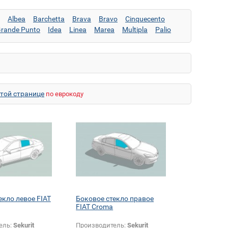
Albea
Barchetta
Brava
Bravo
Cinquecento
rande Punto
Idea
Linea
Marea
Multipla
Palio
a
Tempra
Tipo
Ulysse
Uno
этой странице
по еврокоду
екло левое FIAT
Боковое стекло правое
FIAT Croma
ель:
Sekurit
Производитель:
Sekurit