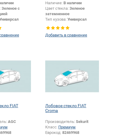
наличии
Наличие:
В наличии
:
Зеленое с
Цвет стекла:
Зеленое
цией
затемненное
Универсал
Тип кузова:
Универсал
Тип стекла:
Боковое стекло
правое
 сравнение
Добавить в сравнение
екло FIAT
Лобовое стекло FIAT
Croma
ель:
AGC
Производитель:
Sekurit
миум
Класс:
Премиум
469968
Еврокод:
82469968