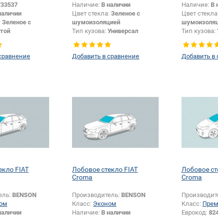
733537
Наличие:
В наличии
Наличие:
В 
наличии
Цвет стекла:
Зеленое с
Цвет стекла
:
Зеленое с
шумоизоляцией
шумоизоля
той
Тип кузова:
Универсал
Тип кузова:
Универсал
Появление или изменение
Боковое стекло
шелкографии:
Да
сравнение
Добавить в сравнение
Добавить в
екло FIAT
Лобовое стекло FIAT
Лобовое ст
Croma
Croma
ель:
BENSON
Производитель:
BENSON
Производит
ом
Класс:
Эконом
Класс:
Пре
наличии
Наличие:
В наличии
Еврокод:
82