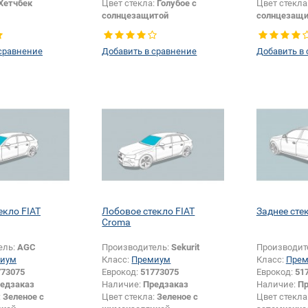
Хетчбек
Цвет стекла:
Голубое с
Цвет стекла
солнцезащитой
солнцезащи
Тип кузова:
Хетчбек
Тип кузова:
Тип стекла:
Боковое стекло
Тип стекла:
сравнение
Добавить в сравнение
Добавить в
левое
левое
екло FIAT
Лобовое стекло FIAT
Заднее сте
Croma
ель:
AGC
Производитель:
Sekurit
Производит
иум
Класс:
Премиум
Класс:
Пре
773075
Еврокод:
51773075
Еврокод:
51
едзаказ
Наличие:
Предзаказ
Наличие:
Пр
:
Зеленое с
Цвет стекла:
Зеленое с
Цвет стекла