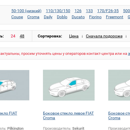
50-100 (низкий)
110/130/150
126
133
170/F26-35
500
Coupe
Croma
Daily
Doblo
Ducato
Fiorino
Freemont
G
Panda
Punto
Qubo
Scudo
Sedici
Seicento
Stilo
Strad
ь:
Сортировка:
актуальны, просим уточнять цены у операторов контакт-центра или на
екло FIAT
Боковое стекло левое FIAT
Боковое ст
Croma
Croma
ель:
Pilkington
Производитель:
Sekurit
Производит