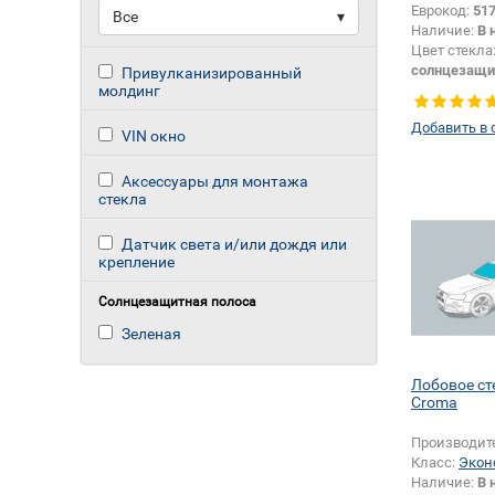
Еврокод:
51
Все
▾
Наличие:
В 
Цвет стекла
солнцезащи
Привулканизированный
молдинг
Тип кузова:
Тип стекла:
Добавить в 
правое
VIN окно
Аксессуары для монтажа
стекла
Датчик света и/или дождя или
крепление
Солнцезащитная полоса
Зеленая
Лобовое ст
Croma
Производит
Класс:
Экон
Наличие:
В 