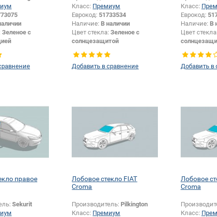
иум
Класс:
Премиум
Класс:
Пре
773075
Еврокод:
51733534
Еврокод:
51
наличии
Наличие:
В наличии
Наличие:
В 
:
Зеленое с
Цвет стекла:
Зеленое с
Цвет стекла
цией
солнцезащитой
солнцезащи
Универсал
Тип кузова:
Универсал
Тип кузова:
или изменение
Тип стекла:
Боковое стекло
Тип стекла:
сравнение
Добавить в сравнение
Добавить в
зопасности:
Да
левое
левое
екло правое
Лобовое стекло FIAT
Лобовое ст
Croma
Croma
ель:
Sekurit
Производитель:
Pilkington
Производит
иум
Класс:
Премиум
Класс:
Пре