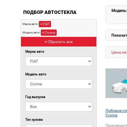
Модель:
ПОДБОР АВТОСТЕКЛА
× FIAT
Марка авто:
× Croma
Модель авто:
Показат
× Сбросить все
Марка авто
Цены не 
Модель авто
Год выпуска
Лобовое ст
Croma
Тип кузова
Производит