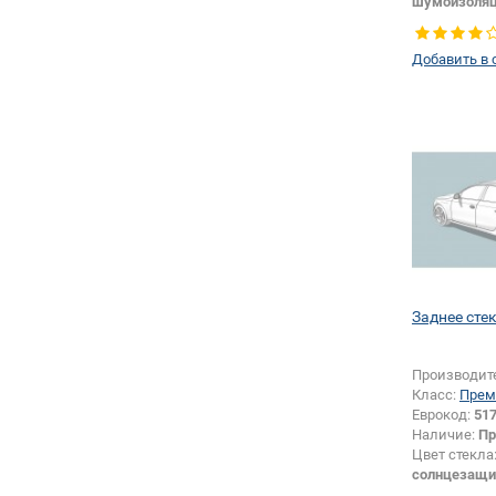
шумоизоля
Тип кузова:
Появление 
Добавить в 
логотипа бе
Заднее сте
Производит
Класс:
Прем
Еврокод:
51
Наличие:
Пр
Цвет стекла
солнцезащи
Тип кузова: