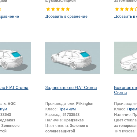
цией
шумоизоляцией
затемненно
Универсал
Тип кузова:
Универсал
Тип кузова:
или изменение
Появление или изменение
Тип стекла:
сравнение
Добавить в сравнение
Добавить в
зопасности:
Да
логотипа безопасности:
Да
кло FIAT Croma
Заднее стекло FIAT Croma
Боковое ст
Croma
ель:
AGC
Производитель:
Pilkington
Производит
иум
Класс:
Премиум
Класс:
Пре
733543
Еврокод:
51733543
Наличие:
Пр
едзаказ
Наличие:
Предзаказ
Цвет стекла
:
Зеленое с
Цвет стекла:
Зеленое с
затонирова
той
солнцезащитой
Тип кузова:
Универсал
Тип кузова:
Универсал
Тип стекла: