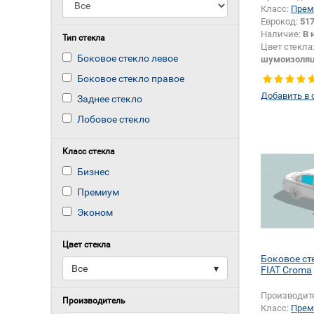
Класс:
Прем
Еврокод:
51
Наличие:
В 
Тип стекла
Цвет стекла
Боковое стекло левое
шумоизоля
Тип кузова:
Боковое стекло правое
Появление 
Добавить в 
логотипа бе
Заднее стекло
Лобовое стекло
Класс стекла
Бизнес
Премиум
Эконом
Цвет стекла
Боковое ст
Все
▾
FIAT Croma
Производит
Производитель
Класс:
Прем