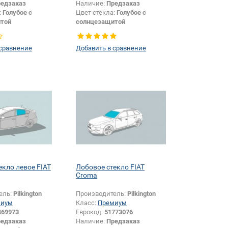
едзаказ
Наличие:
Предзаказ
:
Голубое с
Цвет стекла:
Голубое с
той
солнцезащитой
Хетчбек
Тип кузова:
Хетчбек
 сравнение
Добавить в сравнение
екло левое FIAT
Лобовое стекло FIAT
Croma
ель:
Pilkington
Производитель:
Pilkington
миум
Класс:
Премиум
469973
Еврокод:
51773076
едзаказ
Наличие:
Предзаказ