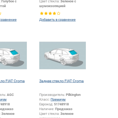
:
Голубое с
Цвет стекла:
Зеленое с
той
шумоизоляцией
Хетчбек
Тип кузова:
Универсал
Боковое стекло
Изменение логотипа
 сравнение
Добавить в сравнение
безопасности +
шелкографии:
Да
кло FIAT Croma
Заднее стекло FIAT Croma
ель:
AGC
Производитель:
Pilkington
миум
Класс:
Премиум
748918
Еврокод:
51748918
едзаказ
Наличие:
Предзаказ
:
Зеленое
Цвет стекла:
Зеленое