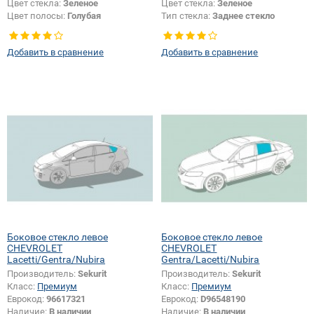
Цвет стекла:
Зеленое
Цвет стекла:
Зеленое
Цвет полосы:
Голубая
Тип стекла:
Заднее стекло
Появление или изменение
шелкографии:
Да
Добавить в сравнение
Добавить в сравнение
Боковое стекло левое
Боковое стекло левое
CHEVROLET
CHEVROLET
Lacetti/Gentra/Nubira
Gentra/Lacetti/Nubira
Производитель:
Sekurit
Производитель:
Sekurit
Класс:
Премиум
Класс:
Премиум
Еврокод:
96617321
Еврокод:
D96548190
Наличие:
В наличии
Наличие:
В наличии