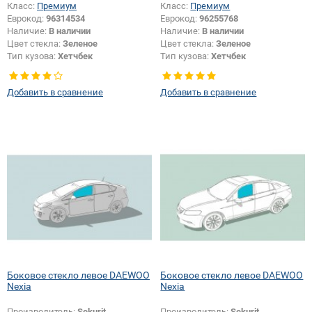
Класс:
Премиум
Класс:
Премиум
Еврокод:
96314534
Еврокод:
96255768
Наличие:
В наличии
Наличие:
В наличии
Цвет стекла:
Зеленое
Цвет стекла:
Зеленое
Тип кузова:
Хетчбек
Тип кузова:
Хетчбек
Тип стекла:
Боковое стекло левое
Тип стекла:
Боковое стекло
правое
Добавить в сравнение
Добавить в сравнение
Боковое стекло левое DAEWOO
Боковое стекло левое DAEWOO
Nexia
Nexia
Производитель:
Sekurit
Производитель:
Sekurit