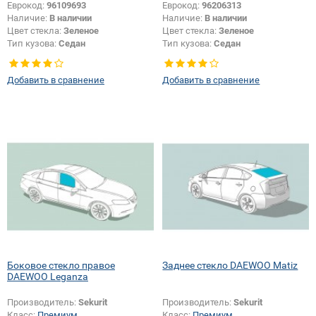
Еврокод:
96109693
Еврокод:
96206313
Наличие:
В наличии
Наличие:
В наличии
Цвет стекла:
Зеленое
Цвет стекла:
Зеленое
Тип кузова:
Седан
Тип кузова:
Седан
Тип стекла:
Боковое стекло левое
Тип стекла:
Заднее стекло
Добавить в сравнение
Добавить в сравнение
Боковое стекло правое
Заднее стекло DAEWOO Matiz
DAEWOO Leganza
Производитель:
Sekurit
Производитель:
Sekurit
Класс:
Премиум
Класс:
Премиум