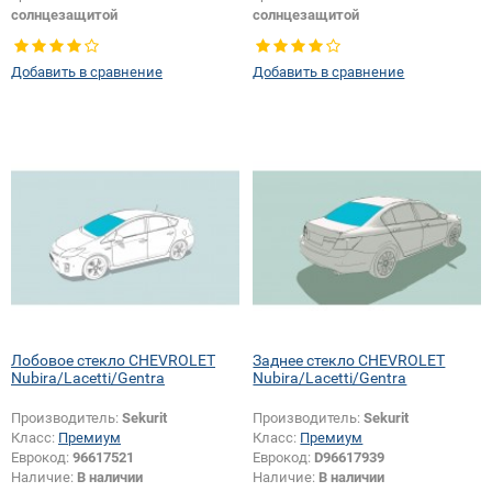
солнцезащитой
солнцезащитой
Тип стекла:
Боковое стекло левое
Тип стекла:
Боковое стекло
правое
Добавить в сравнение
Добавить в сравнение
Лобовое стекло CHEVROLET
Заднее стекло CHEVROLET
Nubira/Lacetti/Gentra
Nubira/Lacetti/Gentra
Производитель:
Sekurit
Производитель:
Sekurit
Класс:
Премиум
Класс:
Премиум
Еврокод:
96617521
Еврокод:
D96617939
Наличие:
В наличии
Наличие:
В наличии