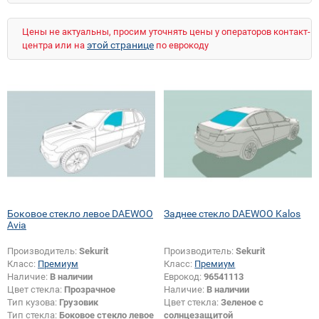
Цены не актуальны, просим уточнять цены у операторов контакт-
этой странице
центра или на
по еврокоду
Боковое стекло левое DAEWOO
Заднее стекло DAEWOO Kalos
Avia
Производитель:
Sekurit
Производитель:
Sekurit
Класс:
Премиум
Класс:
Премиум
Наличие:
В наличии
Еврокод:
96541113
Цвет стекла:
Прозрачное
Наличие:
В наличии
Тип кузова:
Грузовик
Цвет стекла:
Зеленое с
Тип стекла:
Боковое стекло левое
солнцезащитой