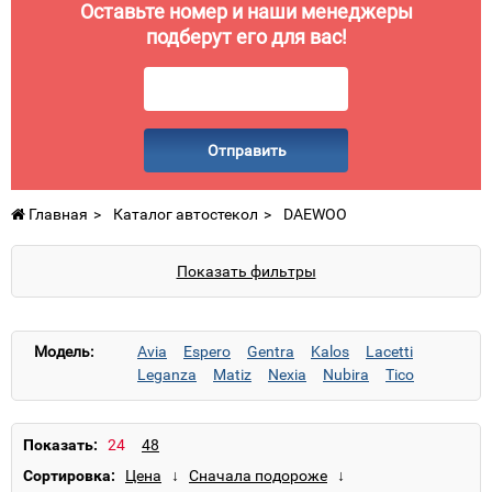
Оставьте номер и наши менеджеры
подберут его для вас!
Отправить
Главная
Каталог автостекол
DAEWOO
Показать фильтры
Модель:
Avia
Espero
Gentra
Kalos
Lacetti
Leganza
Matiz
Nexia
Nubira
Tico
Показать:
Сортировка: