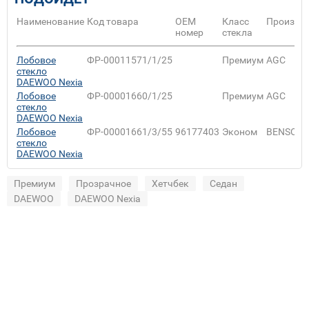
Наименование
Код товара
ОЕМ
Класс
Произво
номер
стекла
Лобовое
ФР-00011571/1/25
Премиум
AGC
стекло
DAEWOO Nexia
Лобовое
ФР-00001660/1/25
Премиум
AGC
стекло
DAEWOO Nexia
Лобовое
ФР-00001661/3/55
96177403
Эконом
BENSON
стекло
DAEWOO Nexia
Премиум
Прозрачное
Хетчбек
Седан
DAEWOO
DAEWOO Nexia