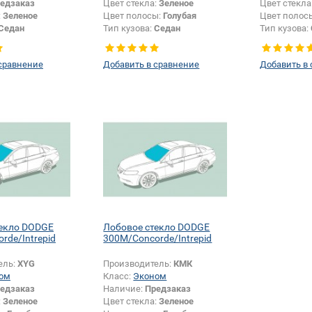
едзаказ
Цвет стекла:
Зеленое
Цвет стекла
:
Зеленое
Цвет полосы:
Голубая
Цвет полос
Седан
Тип кузова:
Седан
Тип кузова:
Боковое стекло
сравнение
Добавить в сравнение
Добавить в
текло DODGE
Лобовое стекло DODGE
rde/Intrepid
300M/Concorde/Intrepid
ель:
XYG
Производитель:
КМК
ом
Класс:
Эконом
едзаказ
Наличие:
Предзаказ
:
Зеленое
Цвет стекла:
Зеленое