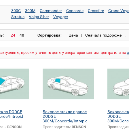
300C
300M
Commander
Concorde
Crossfire
Grand Voy
Stratus
Volga Siber
Voyager
ь:
Сортировка:
актуальны, просим уточнять цены у операторов контакт-центра или на
текло DODGE
Боковое стекло правое
Боковое ст
rde/Intrepid
DODGE
DODGE
300M/Concorde/Intrepid
300M/Conco
ель:
BENSON
Производитель:
BENSON
Производит