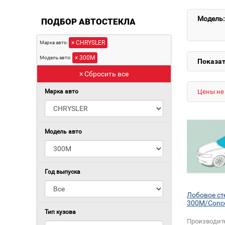
Модель:
ПОДБОР АВТОСТЕКЛА
× CHRYSLER
Марка авто:
× 300M
Модель авто:
Показат
× Сбросить все
Марка авто
Цены не 
Модель авто
Год выпуска
Лобовое с
300M/Conco
Тип кузова
Производит