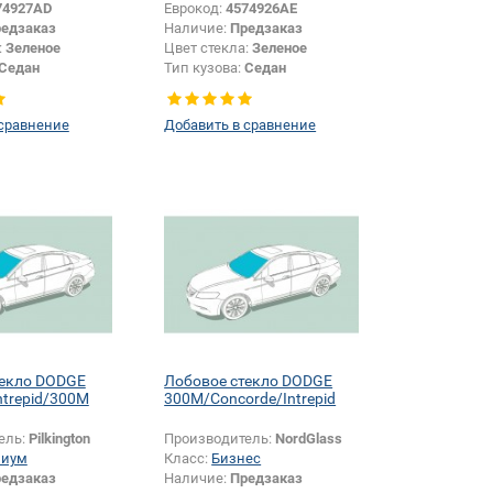
74927AD
Еврокод:
4574926AE
едзаказ
Наличие:
Предзаказ
:
Зеленое
Цвет стекла:
Зеленое
Седан
Тип кузова:
Седан
Боковое стекло
Тип стекла:
Боковое стекло
правое
 сравнение
Добавить в сравнение
текло DODGE
Лобовое стекло DODGE
ntrepid/300M
300M/Concorde/Intrepid
ель:
Pilkington
Производитель:
NordGlass
миум
Класс:
Бизнес
едзаказ
Наличие:
Предзаказ