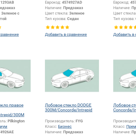
11293AB
Еврокод:
4574927AD
Еврокод:
45
едзаказ
Наличие:
Предзаказ
Наличие:
Пр
:
Зеленое с
Цвет стекла:
Зеленое
Цвет стекла
той
Тип кузова:
Седан
Тип кузова:
ы:
Голубая
Тип стекла:
Боковое стекло
Тип стекла:
Седан
левое
левое
сравнение
Добавить в сравнение
Добавить в
екло правое
Лобовое стекло DODGE
Лобовое с
300M/Concorde/Intrepid
Concorde/I
ntrepid/300M
ель:
Pilkington
Производитель:
FYG
Производит
иум
Класс:
Бизнес
Класс:
Пре
74926AE
Наличие:
Предзаказ
Наличие:
Пр