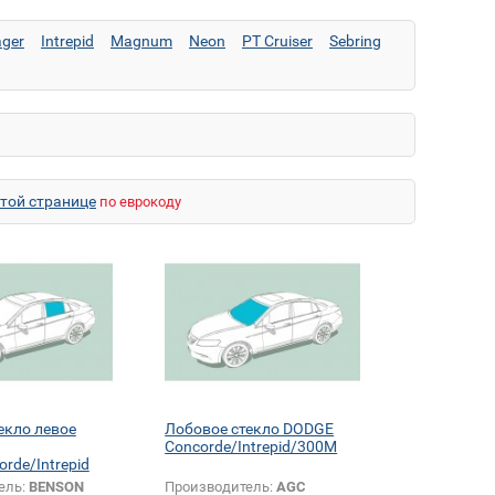
ager
Intrepid
Magnum
Neon
PT Cruiser
Sebring
этой странице
по еврокоду
екло левое
Лобовое стекло DODGE
Concorde/Intrepid/300M
rde/Intrepid
ель:
BENSON
Производитель:
AGC