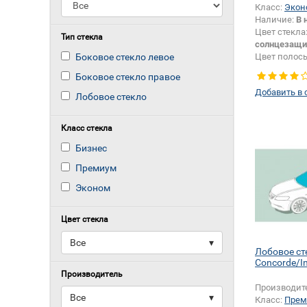
Класс:
Экон
Наличие:
В 
Цвет стекла
Тип стекла
солнцезащи
Боковое стекло левое
Цвет полос
Тип кузова:
Боковое стекло правое
Добавить в 
Лобовое стекло
Класс стекла
Бизнес
Премиум
Эконом
Цвет стекла
Все
▾
Лобовое с
Concorde/I
Производитель
Производит
Все
▾
Класс:
Прем