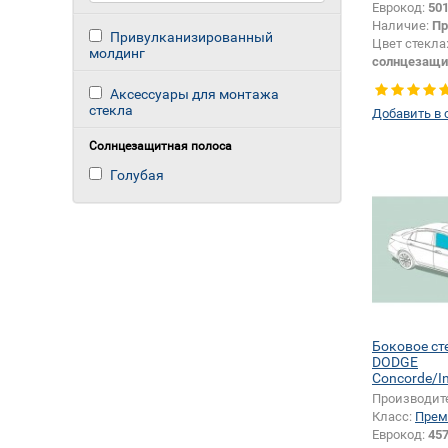
Еврокод:
50
Наличие:
Пр
Привулканизированный
Цвет стекла
молдинг
солнцезащи
Цвет полос
Аксессуары для монтажа
Тип кузова:
стекла
Добавить в 
Солнцезащитная полоса
Голубая
Боковое ст
DODGE
Concorde/I
Производит
Класс:
Прем
Еврокод:
45