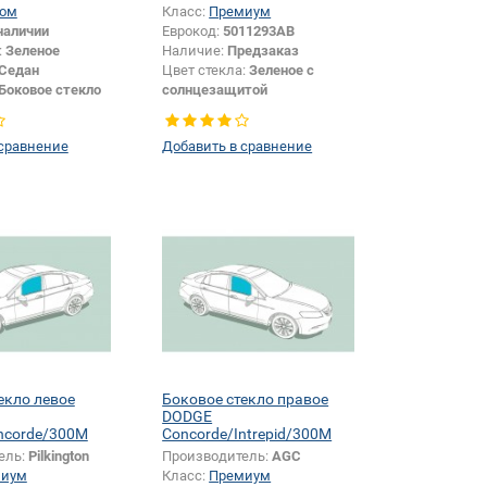
ом
Класс:
Премиум
наличии
Еврокод:
5011293AB
:
Зеленое
Наличие:
Предзаказ
Седан
Цвет стекла:
Зеленое с
Боковое стекло
солнцезащитой
Цвет полосы:
Голубая
Тип кузова:
Седан
 сравнение
Добавить в сравнение
екло левое
Боковое стекло правое
DODGE
oncorde/300M
Concorde/Intrepid/300M
ель:
Pilkington
Производитель:
AGC
миум
Класс:
Премиум