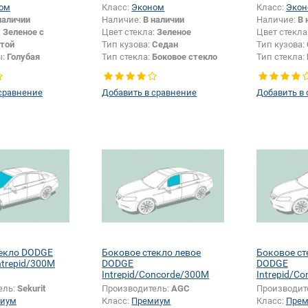
ом
Класс:
Эконом
Класс:
Экон
наличии
Наличие:
В наличии
Наличие:
В 
:
Зеленое с
Цвет стекла:
Зеленое
Цвет стекла
той
Тип кузова:
Седан
Тип кузова:
ы:
Голубая
Тип стекла:
Боковое стекло
Тип стекла:
Седан
правое
левое
сравнение
Добавить в сравнение
Добавить в
текло DODGE
Боковое стекло левое
Боковое ст
ntrepid/300M
DODGE
DODGE
Intrepid/Concorde/300M
Intrepid/C
ель:
Sekurit
Производитель:
AGC
Производит
иум
Класс:
Премиум
Класс:
Пре